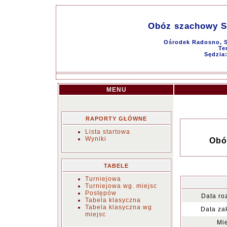
Obóz szachowy S
Ośrodek Radosno, S
Te
Sędzia
MENU
RAPORTY GŁÓWNE
Lista startowa
Wyniki
Obó
TABELE
Turniejowa
Turniejowa wg. miejsc
Postępów
Data ro
Tabela klasyczna
Tabela klasyczna wg
Data za
miejsc
Mie