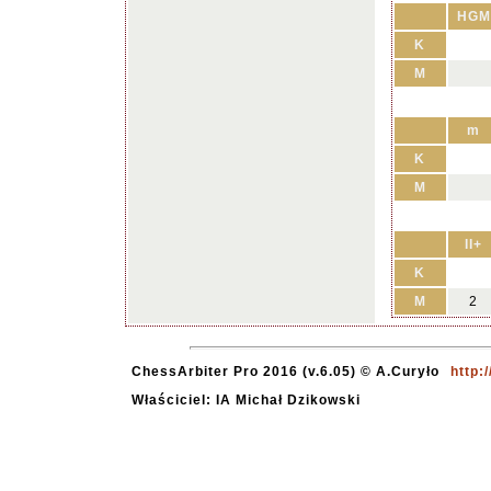
HGM
K
M
m
K
M
II+
K
M
2
ChessArbiter Pro 2016 (v.6.05) © A.Curyło
http:
Właściciel: IA Michał Dzikowski