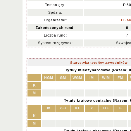
Tempo gry:
P'6
Sędzia:
Organizator:
TG M
Zakończonych rund:
0
Liczba rund:
7
System rozgrywek:
Szwajca
Statystyka tytułów zawodników
Tytuły międzynarodowe (Razem: 0
HGM
GM
WGM
IM
WIM
FM
K
M
Tytuły krajowe centralne (Razem: 
m
k++
k+
k
I++
I+
K
M