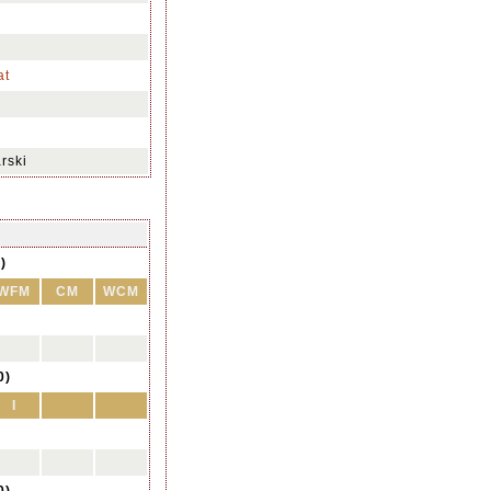
0
at
rski
)
WFM
CM
WCM
0)
I