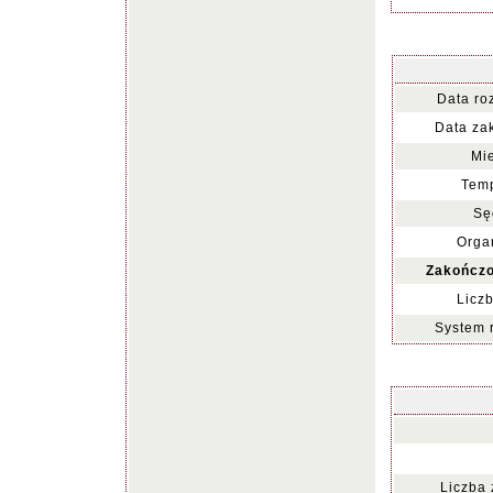
Data ro
Data za
Mie
Temp
Sę
Organ
Zakończo
Liczb
System 
Liczba