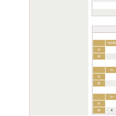
HGM
K
M
m
K
M
II+
K
M
4