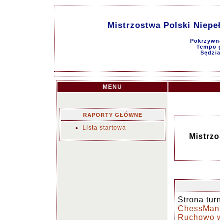
Mistrzostwa Polski Niep
Pokrzywna
Tempo g
Sędzi
MENU
RAPORTY GŁÓWNE
Lista startowa
Mistrz
Strona turn
ChessMana
Ruchowo w