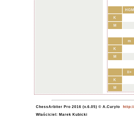
HG
K
M
m
K
M
II+
K
M
ChessArbiter Pro 2016 (v.6.05) © A.Curyło
http:
Właściciel: Marek Kubicki