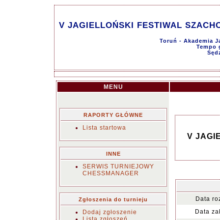
V JAGIELLOŃSKI FESTIWAL SZACHOW
Toruń - Akademia Ja
Tempo g
Sędz
MENU
RAPORTY GŁÓWNE
Lista startowa
V JAGI
INNE
SERWIS TURNIEJOWY
CHESSMANAGER
Data ro
Zgłoszenia do turnieju
Data za
Dodaj zgłoszenie
Lista zgłoszeń