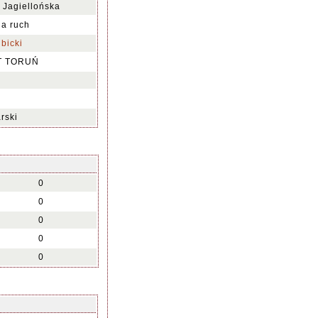
 Jagiellońska
na ruch
bicki
T TORUŃ
rski
0
0
0
0
0