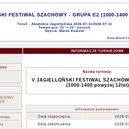
KI FESTIWAL SZACHOWY - GRUPA C2 (1000-1400 p
Toruń - Akademia Jagiellońska 2026-07-11/2026-07-11
Tempo gry: 15' + 15'' na ruch
Sędzia: Marek Kubicki
Data aktualiz
INFORMACJE TURNIEJOWE
WNE
Nazwa turnieju:
V JAGIELLOŃSKI FESTIWAL SZACHOW
(1000-1400 powyżej 12lat)
IEJOWY
ER
Informacje podstawowe:
Data rozpoczęcia:
2026-0
rnieju
Data zakończenia:
2026-0
ie