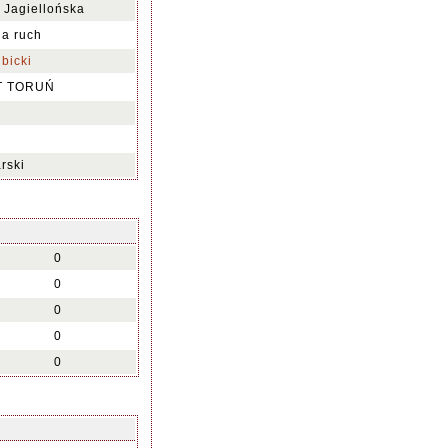
 Jagiellońska
na ruch
bicki
T TORUŃ
rski
0
0
0
0
0