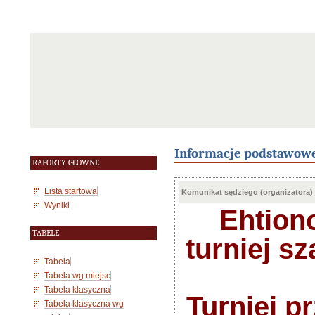
Informacje podstawow
RAPORTY GŁÓWNE
Lista startowa
Komunikat sędziego (organizatora)
Wyniki
Ehtion
TABELE
turniej sz
Tabela
Tabela wg miejsc
Tabela klasyczna
Turniej p
Tabela klasyczna wg