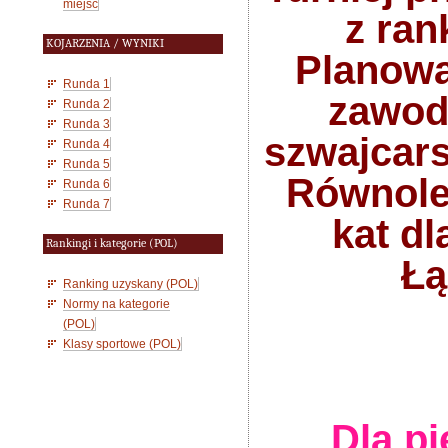
miejsc
z ran
KOJARZENIA / WYNIKI
Planowa
Runda 1
zawod
Runda 2
Runda 3
szwajcars
Runda 4
Runda 5
Równoleg
Runda 6
Runda 7
kat d
Rankingi i kategorie (POL)
Łą
Ranking uzyskany (POL)
Normy na kategorie
(POL)
Klasy sportowe (POL)
Dla p