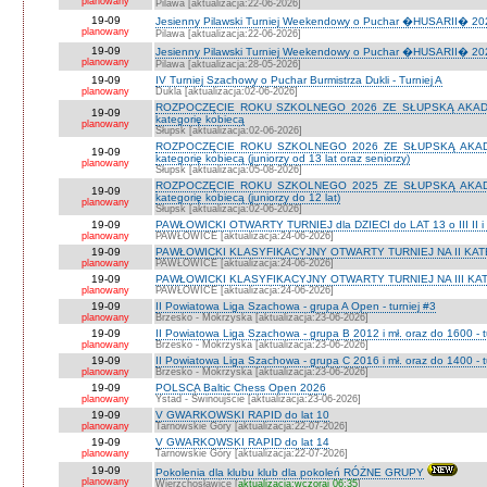
planowany
Pilawa [aktualizacja:22-06-2026]
19-09
Jesienny Pilawski Turniej Weekendowy o Puchar �HUSARII� 2026
planowany
Pilawa [aktualizacja:22-06-2026]
19-09
Jesienny Pilawski Turniej Weekendowy o Puchar �HUSARII� 2026
planowany
Pilawa [aktualizacja:28-05-2026]
19-09
IV Turniej Szachowy o Puchar Burmistrza Dukli - Turniej A
planowany
Dukla [aktualizacja:02-06-2026]
ROZPOCZĘCIE ROKU SZKOLNEGO 2026 ZE SŁUPSKĄ AKADEMI
19-09
kategorię kobiecą
planowany
Słupsk [aktualizacja:02-06-2026]
ROZPOCZĘCIE ROKU SZKOLNEGO 2026 ZE SŁUPSKĄ AKADEMI
19-09
kategorię kobiecą (juniorzy od 13 lat oraz seniorzy)
planowany
Słupsk [aktualizacja:05-08-2026]
ROZPOCZĘCIE ROKU SZKOLNEGO 2025 ZE SŁUPSKĄ AKADEMI
19-09
kategorię kobiecą (juniorzy do 12 lat)
planowany
Słupsk [aktualizacja:02-06-2026]
19-09
PAWŁOWICKI OTWARTY TURNIEJ dla DZIECI do LAT 13 o III II i I
planowany
PAWŁOWICE [aktualizacja:24-06-2026]
19-09
PAWŁOWICKI KLASYFIKACYJNY OTWARTY TURNIEJ NA II KATEG
planowany
PAWŁOWICE [aktualizacja:24-06-2026]
19-09
PAWŁOWICKI KLASYFIKACYJNY OTWARTY TURNIEJ NA III KATEG
planowany
PAWŁOWICE [aktualizacja:24-06-2026]
19-09
II Powiatowa Liga Szachowa - grupa A Open - turniej #3
planowany
Brzesko - Mokrzyska [aktualizacja:23-06-2026]
19-09
II Powiatowa Liga Szachowa - grupa B 2012 i mł. oraz do 1600 - t
planowany
Brzesko - Mokrzyska [aktualizacja:23-06-2026]
19-09
II Powiatowa Liga Szachowa - grupa C 2016 i mł. oraz do 1400 - t
planowany
Brzesko - Mokrzyska [aktualizacja:23-06-2026]
19-09
POLSCA Baltic Chess Open 2026
planowany
Ystad - Świnoujście [aktualizacja:23-06-2026]
19-09
V GWARKOWSKI RAPID do lat 10
planowany
Tarnowskie Góry [aktualizacja:22-07-2026]
19-09
V GWARKOWSKI RAPID do lat 14
planowany
Tarnowskie Góry [aktualizacja:22-07-2026]
19-09
Pokolenia dla klubu klub dla pokoleń RÓŻNE GRUPY
planowany
Wierzchosławice [
aktualizacja:wczoraj 06:35
]