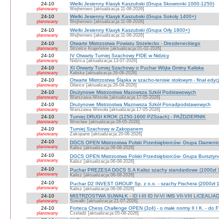
24-10
Wielki Jesienny Klasyk Kaszubski (Grupa Skowronki 1000-1250)
planowany
Wejherowo [aktualizacja:11-06-2026]
24-10
Wielki Jesienny Klasyk Kaszubski (Grupa Sokoły 1400+)
planowany
Wejherowo [aktualizacja:11-06-2026]
24-10
Wielki Jesienny Klasyk Kaszubski (Grupa Orły 1800+)
planowany
Wejherowo [aktualizacja:11-06-2026]
24-10
Otwarte Mistrzostwa Powiatu Strzelecko - Drezdeneckiego
planowany
Strzelce Krajeńskie [aktualizacja:01-02-2026]
24-10
IV Otwarty Turniej Szachowy FIDE w Nidzicy
planowany
Nidzica [aktualizacja:13-07-2026]
24-10
XI Otwarty Turniej Szachowy o Puchar Wójta Gminy Kaliska
planowany
Kaliska [aktualizacja:26-06-2026]
24-10
Otwarte Mistrzostwa Śląska w szacho-tenisie stołowym - finał edyc
planowany
Gliwice [aktualizacja:26-04-2026]
24-10
Drużynowe Mistrzostwa Mazowsza Szkół Podstawowych
planowany
Warszawa-Wesoła [aktualizacja:17-05-2026]
24-10
Drużynowe Mistrzostwa Mazowsza Szkół Ponadpodstawowych
planowany
Warszawa Wesoła [aktualizacja:17-05-2026]
24-10
Turniej DRUGI KROK (1250-1600 PZSzach) - PAŹDZIERNIK
planowany
Wrocław [aktualizacja:28-05-2026]
24-10
Turniej Szachowy w Zakopanem
planowany
Zakopane [aktualizacja:20-06-2026]
24-10
DGCS OPEN Mistrzostwa Polski Przedsiębiorców- Grupa Diament
planowany
Kalisz [aktualizacja:06-08-2026]
24-10
DGCS OPEN Mistrzostwa Polski Przedsiębiorców- Grupa Burszty
planowany
Kalisz [aktualizacja:06-08-2026]
24-10
Puchar PREZESA DGCS S.A Kalisz szachy standardowe (1000zł 
planowany
Kalisz [aktualizacja:06-08-2026]
24-10
Puchar D2 INVEST GROUP Sp. z o.o. - szachy Fischera (2000zł 1
planowany
Kalisz [aktualizacja:06-08-2026]
24-10
MISTRZOSTWA SUWAŁK - ID I-III ID IV-VI IMS VII-VIII LICEALIA
planowany
Suwałki [aktualizacja:21-07-2026]
24-10
Forteca Chess Challenge OPEN (3z4) - o małe normy II I K. - do F
planowany
Czeladź [aktualizacja:05-08-2026]