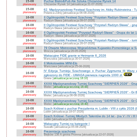
15-08
Puchar Bistro&Pub Ale Sztuka Chrzanów Rynek 14
planowany
Chrzanów Rynek 14 [aktualizacja:31-07-2026]
15-08
62. Międzynarodowy Festiwal Szachowy im. Akiby Rubinsteina - Tu
planowany
Polanica-Zdrój [aktualizacja:06-08-2026]
16-08
II Ogólnopolski Festiwal Szachowy "Przystan Radzyn-Sława" - gr
planowany
Radzyn-Sława [aktualizacja:09-07-2026]
16-08
II Ogólnopolski Festiwal Szachowy "Przystań Radzyn-Sława" - gru
planowany
Radzyn-Sława [aktualizacja:09-07-2026]
16-08
II Ogólnopolski Festiwal "Przystań Radzyń-Sława" - Grupa do lat 
planowany
Radzyn- Sława [aktualizacja:09-07-2026]
16-08
II Ogólnopolski Festiwal Szachowy "Przystań Radzyn-Sława" - turni
planowany
Radzyń-Sława [aktualizacja:26-07-2026]
16-08
79 Otwarte Mistrzostwa Województwa Kujawsko-Pomorskiego w Sz
planowany
Mrocza [aktualizacja:20-05-2026]
16-08
Wakacyjne FIDE granie w Hetmanie 6_2026
planowany
Warszawa [aktualizacja:30-07-2026]
16-08
II Mokotowskie MINI-Elo
planowany
Warszawa [aktualizacja:25-06-2026]
IV Edycja Turnieju Szachowego o Puchar Zygmunta III Wazy w
16-08
zgłoszony do FIDE - UWAGA pierwsza nagroda 1000 zł.
planowany
Gniew [
aktualizacja:wczoraj 18:10
]
16-08
XXXII Międzynarodowy Turniej Szachowy "SIERPIEŃ 2026" - Grup
planowany
Mielec [
aktualizacja:wczoraj 16:44
]
16-08
XXXII Międzynarodowy Turniej Szachowy "SIERPIEŃ 2026" - Gr B
planowany
Mielec [aktualizacja:06-08-2026]
16-08
XXXII Międzynarodowy Turniej Szachowy "SIERPIEŃ 2026" - Gr C J
planowany
Mielec [
aktualizacja:wczoraj 16:40
]
16-08
Szach Królowi o puchar Prezydenta m. Lublin - VIII z cyklu 2026
planowany
Lublin [aktualizacja:18-07-2026]
16-08
Szach Królowi -Turniej Młodych Talentów do 14 lat - (na V i IV i III
planowany
Lublin [aktualizacja:02-08-2026]
16-08
Wakacyjny Turniej na kategorie I
planowany
Suwałki [aktualizacja:05-08-2026]
16-08
Prezentacja szachowa
planowany
Biejków 136 A gmina Promna [aktualizacja:22-07-2026]