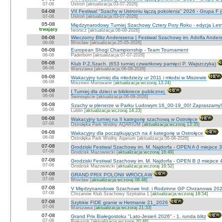
07-08
Ustroń [aktualizacja:03-07-2026]
04-08
VII Festiwal "Szachy w Ustroniu łączą pokolenia" 2026 - Grupa F (
07-08
Ustroń [aktualizacja:03-07-2026]
05-08
Międzynarodowy Turniej Szachowy Cztery Pory Roku - edycja Let
trwający
Iwonicz [aktualizacja:06-08-2026]
06-08
Wieczorny Blitz Anderssena | Festiwal Szachowy im. Adolfa Ande
06-08
Wrocław [aktualizacja:25-05-2026]
06-08
European Shogi Championship - Team Tournament
06-08
Paderborn [aktualizacja:07-07-2026]
06-08
Klub P.Z.Szach. (653 turniej czwartkowy pamięci P. Wajszczyka)
06-08
Warszawa [aktualizacja:06-08-2026]
06-08
Wakacyjny turniej dla młodzieży ur 2011 i młodsi w Miszewie
06-08
Miszewo Murowane [
aktualizacja:wczoraj 13:24
]
06-08
I Turniej dla dzieci w bibliotece publicznej
06-08
Świnoujście [aktualizacja:06-08-2026]
06-08
Szachy w plenerze w Parku Ludowym 16_00-19_00! Zapraszamy!
06-08
Lublin [
aktualizacja:wczoraj 14:23
]
06-08
Wakacyjny turniej na II kategorię szachową w Ostrołęce
07-08
Ostrołęka Park Wodny AQARIUM [
aktualizacja:wczoraj 13:35
]
06-08
Wakacyjny dla początkujących na 4 kategorię w Ostrołęce
06-08
Ostrołęka Park Wodny Aqarium [aktualizacja:06-08-2026]
07-08
Grodziski Festiwal Szachowy im. M. Najdorfa - OPEN A (I miejsce 
07-08
Grodzisk Mazowiecki [
aktualizacja:wczoraj 16:49
]
07-08
Grodziski Festiwal Szachowy im. M. Najdorfa - OPEN B (I miejsce 
07-08
Grodzisk Mazowiecki [
aktualizacja:wczoraj 16:52
]
07-08
GRAND PRIX POLONII WROCŁAW
07-08
Wrocław [
aktualizacja:wczoraj 08:46
]
07-08
V Międzynarodowe Szachowe Ind. i Rodzinne GP Chrzanowa 202
07-08
Chrzanów Klub Szachowy Szpitalna 1 [
aktualizacja:wczoraj 18:54
]
07-08
Szybkie FIDE granie w Hetmanie 21_2026
07-08
Warszawa [
aktualizacja:wczoraj 21:33
]
07-08
Grand Prix Białegostoku "Lato-Jesień 2026" - 1. runda blitz
07-08
Białystok [
aktualizacja:wczoraj 20:46
]