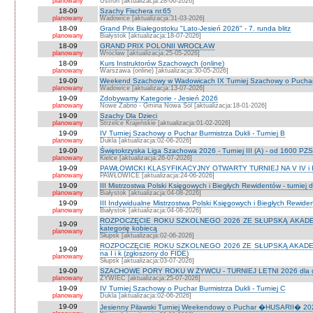
planowany
Ustroń [aktualizacja:28-06-2026]
18-09
Szachy Fischera nr.65
planowany
Wadowice [aktualizacja:31-03-2026]
18-09
Grand Prix Białegostoku "Lato-Jesień 2026" - 7. runda blitz
planowany
Białystok [aktualizacja:18-07-2026]
18-09
GRAND PRIX POLONII WROCŁAW
planowany
Wrocław [aktualizacja:25-05-2026]
18-09
Kurs Instruktorów Szachowych (online)
planowany
Warszawa (online) [aktualizacja:30-05-2026]
19-09
Weekend Szachowy w Wadowicach IX Turniej Szachowy o Puchar S
planowany
Wadowice [aktualizacja:13-07-2026]
19-09
Zdobywamy Kategorie - Jesień 2026
planowany
Nowe Żabno - Gmina Nowa Sól [aktualizacja:18-01-2026]
19-09
Szachy Dla Dzieci
planowany
Strzelce Krajeńskie [aktualizacja:01-02-2026]
19-09
IV Turniej Szachowy o Puchar Burmistrza Dukli - Turniej B
planowany
Dukla [aktualizacja:02-06-2026]
19-09
Świętokrzyska Liga Szachowa 2026 - Turniej III (A) - od 1600 PZ
planowany
Kielce [aktualizacja:26-07-2026]
19-09
PAWŁOWICKI KLASYFIKACYJNY OTWARTY TURNIEJ NA V IV i I
planowany
PAWŁOWICE [aktualizacja:24-06-2026]
19-09
III Mistrzostwa Polski Księgowych i Biegłych Rewidentów - turniej d
planowany
Białystok [aktualizacja:04-08-2026]
19-09
III Indywidualne Mistrzostwa Polski Księgowych i Biegłych Rewid
planowany
Białystok [aktualizacja:04-08-2026]
ROZPOCZĘCIE ROKU SZKOLNEGO 2026 ZE SŁUPSKĄ AKADEMIĄ 
19-09
kategorię kobiecą
planowany
Słupsk [aktualizacja:02-06-2026]
ROZPOCZĘCIE ROKU SZKOLNEGO 2026 ZE SŁUPSKĄ AKADEMIĄ
19-09
na I i k (zgłoszony do FIDE)
planowany
Słupsk [aktualizacja:03-07-2026]
19-09
SZACHOWE PORY ROKU W ŻYWCU - TURNIEJ LETNI 2026 dla dzie
planowany
ŻYWIEC [aktualizacja:25-07-2026]
19-09
IV Turniej Szachowy o Puchar Burmistrza Dukli - Turniej C
planowany
Dukla [aktualizacja:02-06-2026]
19-09
Jesienny Pilawski Turniej Weekendowy o Puchar �HUSARII� 2026