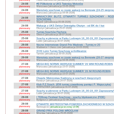
planowany
Rawa Mazowiecka [aktualizacja:05-02-2026]
24-08
#9 Półkolonie w UKS Twierdzy Mokotów
planowany
Warszawa [aktualizacja:15-05-2026]
24-08
Warsztaty szachowe w czasie wakacji na Bemowie (24-25 sierpnia
planowany
Warszawa [aktualizacja:04-06-2026]
WAKACYJNY BLITZ. OTWARTY TURNIEJ SZACHOWY - RO
24-08
SZACHOWĄ
planowany
Słupsk [aktualizacja:05-08-2026]
24-08
Wakacje z UKS Debiut Dziesiątka Olsztyn - od BK do I kat
planowany
Olsztyn [aktualizacja:25-07-2026]
25-08
Turniej Szachów Fischera
planowany
Gliwice [aktualizacja:28-07-2026]
25-08
Szachy w plenerze w Parku Ludowym 16_00-19_00! Zapraszamy!
planowany
Lublin [aktualizacja:30-07-2026]
26-08
Nocne Internetowe Grand Prix Wadowic - Turniej nr 20
planowany
Wadowice / chess.com [aktualizacja:10-03-2026]
26-08
XVIII Letni Turniej Szachowy w Amfiteatrze
planowany
Tarnów [aktualizacja:30-05-2026]
26-08
Warsztaty szachowe w czasie wakacji na Bemowie (26-27 sierpnia
planowany
Warszawa [aktualizacja:04-06-2026]
27-08
MEGA BIG NORMS WARSAW SUMMER '26 WIM ROUND-ROBIN
planowany
Warszawa [aktualizacja:15-07-2026]
27-08
MEGA BIG NORMS WARSAW SUMMER '26 IM ROUND-ROBIN
planowany
Warszawa [aktualizacja:15-07-2026]
27-08
Otwarte Mistrzostwa Kwidzyna w szachach klasycznych
planowany
Kwidzyn [aktualizacja:24-07-2026]
27-08
Klub P.Z.Szach. (656 turniej czwartkowy pamięci P. Wajszczyka)
planowany
WARSZAWA [aktualizacja:31-07-2026]
27-08
Szachy w plenerze w Parku Ludowym 16_00-19_00! Zapraszamy!
planowany
Lublin [aktualizacja:30-07-2026]
28-08
I TEBowy Festiwal Szachowy - szachy błyskawiczne (FIDE)
planowany
Bydgoszcz [aktualizacja:02-08-2026]
28-08
OTWARTE MISTRZOSTWA POMORZA ZACHODNIEGO W SZACH
planowany
Świnoujście [
aktualizacja:wczoraj 13:06
]
28-08
GRAND PRIX POLONII WROCŁAW
planowany
Wrocław [aktualizacja:25-05-2026]