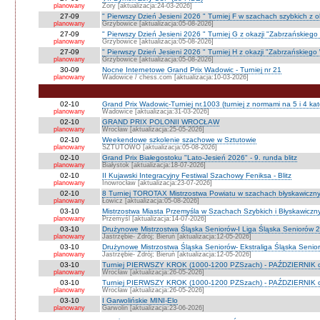
planowany
Żory [aktualizacja:24-03-2026]
27-09
" Pierwszy Dzień Jesieni 2026 " Turniej F w szachach szybkich z 
planowany
Grzybowice [aktualizacja:05-08-2026]
27-09
" Pierwszy Dzień Jesieni 2026 " Turniej G z okazji "Zabrzańskiego
planowany
Grzybowice [aktualizacja:05-08-2026]
27-09
" Pierwszy Dzień Jesieni 2026 " Turniej H z okazji "Zabrzańskiego
planowany
Grzybowice [aktualizacja:05-08-2026]
30-09
Nocne Internetowe Grand Prix Wadowic - Turniej nr 21
planowany
Wadowice / chess.com [aktualizacja:10-03-2026]
02-10
Grand Prix Wadowic-Turniej nr.1003 (turniej z normami na 5 i 4 kat
planowany
Wadowice [aktualizacja:31-03-2026]
02-10
GRAND PRIX POLONII WROCŁAW
planowany
Wrocław [aktualizacja:25-05-2026]
02-10
Weekendowe szkolenie szachowe w Sztutowie
planowany
SZTUTOWO [aktualizacja:05-08-2026]
02-10
Grand Prix Białegostoku "Lato-Jesień 2026" - 9. runda blitz
planowany
Białystok [aktualizacja:18-07-2026]
02-10
II Kujawski Integracyjny Festiwal Szachowy Feniksa - Blitz
planowany
Inowrocław [aktualizacja:23-07-2026]
02-10
8 Turniej TOROTAX Mistrzostwa Powiatu w szachach błyskawiczn
planowany
Łowicz [aktualizacja:05-08-2026]
03-10
Mistrzostwa Miasta Przemyśla w Szachach Szybkich i Błyskawiczn
planowany
Przemyśl [aktualizacja:14-07-2026]
03-10
Drużynowe Mistrzostwa Śląska Seniorów-I Liga Śląska Seniorów 
planowany
Jastrzębie- Zdrój; Bieruń [aktualizacja:12-05-2026]
03-10
Drużynowe Mistrzostwa Śląska Seniorów- Ekstraliga Śląska Seni
planowany
Jastrzębie- Zdrój; Bieruń [aktualizacja:12-05-2026]
03-10
Turniej PIERWSZY KROK (1000-1200 PZSzach) - PAŹDZIERNIK d
planowany
Wrocław [aktualizacja:26-05-2026]
03-10
Turniej PIERWSZY KROK (1000-1200 PZSzach) - PAŹDZIERNIK o
planowany
Wrocław [aktualizacja:26-05-2026]
03-10
I Garwolińskie MINI-Elo
planowany
Garwolin [aktualizacja:23-06-2026]