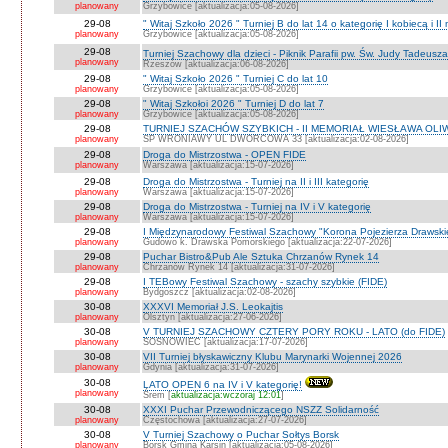
planowany
Grzybowice [aktualizacja:05-08-2026]
29-08
" Witaj Szkoło 2026 " Turniej B do lat 14 o kategorię I kobiecą i I
planowany
Grzybowice [aktualizacja:05-08-2026]
29-08
Turniej Szachowy dla dzieci - Piknik Parafii pw. Św. Judy Tadeus
planowany
Rzeszów [aktualizacja:06-08-2026]
29-08
" Witaj Szkoło 2026 " Turniej C do lat 10
planowany
Grzybowice [aktualizacja:05-08-2026]
29-08
" Witaj Szkołoi 2026 " Turniej D do lat 7
planowany
Grzybowice [aktualizacja:05-08-2026]
29-08
TURNIEJ SZACHÓW SZYBKICH - II MEMORIAŁ WIESŁAWA OLI
planowany
SP WRONIAWY UL DWORCOWA 33 [aktualizacja:02-08-2026]
29-08
Droga do Mistrzostwa - OPEN FIDE
planowany
Warszawa [aktualizacja:15-07-2026]
29-08
Droga do Mistrzostwa - Turniej na II i III kategorię
planowany
Warszawa [aktualizacja:15-07-2026]
29-08
Droga do Mistrzostwa - Turniej na IV i V kategorię
planowany
Warszawa [aktualizacja:15-07-2026]
29-08
I Międzynarodowy Festiwal Szachowy "Korona Pojezierza Drawski
planowany
Gudowo k. Drawska Pomorskiego [aktualizacja:22-07-2026]
29-08
Puchar Bistro&Pub Ale Sztuka Chrzanów Rynek 14
planowany
Chrzanów Rynek 14 [aktualizacja:31-07-2026]
29-08
I TEBowy Festiwal Szachowy - szachy szybkie (FIDE)
planowany
Bydgoszcz [aktualizacja:02-08-2026]
30-08
XXXVI Memoriał J.S. Leokajtis
planowany
Olsztyn [aktualizacja:27-06-2026]
30-08
V TURNIEJ SZACHOWY CZTERY PORY ROKU - LATO (do FIDE)
planowany
SOSNOWIEC [aktualizacja:17-07-2026]
30-08
VII Turniej błyskawiczny Klubu Marynarki Wojennej 2026
planowany
Gdynia [aktualizacja:31-07-2026]
30-08
LATO OPEN 6 na IV i V kategorię!
planowany
Śrem [
aktualizacja:wczoraj 12:01
]
30-08
XXXI Puchar Przewodniczącego NSZZ Solidarność
planowany
Częstochowa [aktualizacja:27-07-2026]
30-08
V Turniej Szachowy o Puchar Sołtys Borsk
planowany
Borsk Gmina Karsin [aktualizacja:05-08-2026]