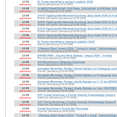
12-09
IX Turniej witomiński w szchach szybkich 2026
planowany
Gdynia [aktualizacja:19-12-2025]
12-09
VI MIĘDZYNARODOWY FESTIWAL SZACHOWY KOPERNIK 202
planowany
Toruń [aktualizacja:01-01-2026]
12-09
XXXVI Ogólnopolski Memoriał Szachowy Jana Gietki 2026 Gr A 
planowany
Rudnik nad Sanem [aktualizacja:10-02-2026]
12-09
XXXVI Ogólnopolski Memoriał Szachowy Jana Gietki 2026 Gr B 
planowany
Rudnik nad Sanem [aktualizacja:03-08-2026]
12-09
XXXVI Ogólnopolski Memoriał Szachowy Jana Gietki 2026 Gr C Ju
planowany
Rudnik nad Sanem [aktualizacja:03-08-2026]
12-09
XXXVI Ogólnopolski Memoriał Szachowy Jana Gietki 2026 Gr D Jun.
planowany
Rudnik nad Sanem [aktualizacja:03-08-2026]
12-09
IX Turniej witomiński w szachach szybkich 2026
planowany
Gdynia [aktualizacja:13-03-2026]
12-09
" Pierwszy Dzień Jesieni 2026 " Turniej A z okazji " Zabrzańskiego
planowany
Grzybowice [aktualizacja:05-08-2026]
12-09
GRAND PRIX - Szacho-Tenis Stołowy - edycja 2026 - 3 turniej
planowany
Poczesna [aktualizacja:26-04-2026]
12-09
XXI Ekumeniczna Olimpiada Szachowa
planowany
Gorlice [aktualizacja:08-05-2026]
12-09
Zamojskie Memoriały: Pamięci Józefa Rybaka na II kategorię sza
planowany
Zamość [aktualizacja:18-05-2026]
12-09
Zamojskie Memoriały: Pamięci Józefa Rybaka na III kategorię sz
planowany
Zamość [aktualizacja:18-05-2026]
12-09
Zamojskie Memoriały: Pamięci Józefa Rybaka na V i IV kat (RAPI
planowany
Zamość [aktualizacja:18-05-2026]
12-09
Zamojskie Memoriały: Pamięci Józefa Rybaka na I kat i KM (FIDE)
planowany
Zamość [aktualizacja:18-05-2026]
12-09
XXV Turniej Szachowy o Puchar Starosty Krakowskiego Grupa A
planowany
Zabierzów [aktualizacja:27-07-2026]
12-09
XXV Turniej Szachowy o Puchar Starosty Krakowskiego Grupa B
planowany
Zabierzów [aktualizacja:27-07-2026]
12-09
Turniej Szachowy o Puchar św. Franciszka
planowany
Chorzów [aktualizacja:18-06-2026]
12-09
" Pierwszy Dzień Jesieni 2026 " Turniej B z okazji " Zabrzańskieg