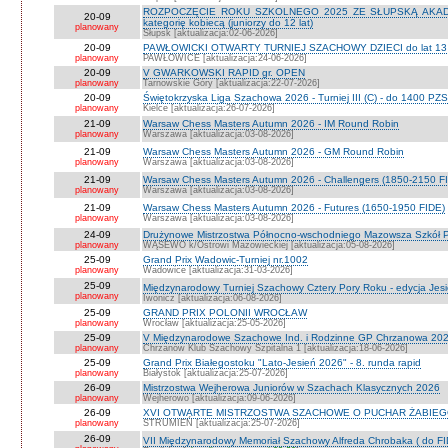
ROZPOCZĘCIE ROKU SZKOLNEGO 2025 ZE SŁUPSKĄ AKADEMI
20-09
kategorię kobiecą (juniorzy do 12 lat)
planowany
Słupsk [aktualizacja:02-06-2026]
20-09
PAWŁOWICKI OTWARTY TURNIEJ SZACHOWY DZIECI do lat 13 o ka
planowany
PAWŁOWICE [aktualizacja:24-06-2026]
20-09
V GWARKOWSKI RAPID gr. OPEN
planowany
Tarnowskie Góry [aktualizacja:22-07-2026]
20-09
Świętokrzyska Liga Szachowa 2026 - Turniej III (C) - do 1400 PZ
planowany
Kielce [aktualizacja:26-07-2026]
21-09
Warsaw Chess Masters Autumn 2026 - IM Round Robin
planowany
Warszawa [aktualizacja:03-08-2026]
21-09
Warsaw Chess Masters Autumn 2026 - GM Round Robin
planowany
Warszawa [aktualizacja:03-08-2026]
21-09
Warsaw Chess Masters Autumn 2026 - Challengers (1850-2150 F
planowany
Warszawa [aktualizacja:03-08-2026]
21-09
Warsaw Chess Masters Autumn 2026 - Futures (1650-1950 FIDE)
planowany
Warszawa [aktualizacja:03-08-2026]
24-09
Drużynowe Mistrzostwa Północno-wschodniego Mazowsza Szkół
planowany
WĄSEWO k/Ostrowi Mazowieckiej [aktualizacja:05-08-2026]
25-09
Grand Prix Wadowic-Turniej nr.1002
planowany
Wadowice [aktualizacja:31-03-2026]
25-09
Międzynarodowy Turniej Szachowy Cztery Pory Roku - edycja Jes
planowany
Iwonicz [aktualizacja:06-08-2026]
25-09
GRAND PRIX POLONII WROCŁAW
planowany
Wrocław [aktualizacja:25-05-2026]
25-09
V Międzynarodowe Szachowe Ind. i Rodzinne GP Chrzanowa 2026
planowany
Chrzanów Klub Szachowy Szpitalna 1 [aktualizacja:18-06-2026]
25-09
Grand Prix Białegostoku "Lato-Jesień 2026" - 8. runda rapid
planowany
Białystok [aktualizacja:25-07-2026]
26-09
Mistrzostwa Wejherowa Juniorów w Szachach Klasycznych 2026
planowany
Wejherowo [aktualizacja:09-06-2026]
26-09
XVI OTWARTE MISTRZOSTWA SZACHOWE O PUCHAR ŻABIEGO K
planowany
STRUMIEŃ [aktualizacja:25-07-2026]
26-09
VII Międzynarodowy Memoriał Szachowy Alfreda Chrobaka ( do FI