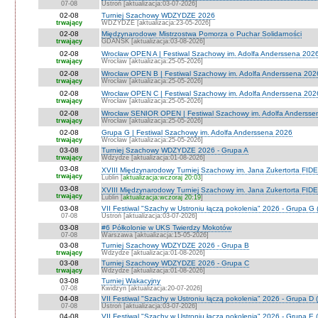
07-08
Ustroń [aktualizacja:03-07-2026]
02-08
Turniej Szachowy WDZYDZE 2026
trwający
WDZYDZE [aktualizacja:23-05-2026]
02-08
Międzynarodowe Mistrzostwa Pomorza o Puchar Solidarności
trwający
GDAŃSK [aktualizacja:03-08-2026]
02-08
Wrocław OPEN A | Festiwal Szachowy im. Adolfa Anderssena 202
trwający
Wrocław [aktualizacja:25-05-2026]
02-08
Wrocław OPEN B | Festiwal Szachowy im. Adolfa Anderssena 202
trwający
Wrocław [aktualizacja:25-05-2026]
02-08
Wrocław OPEN C | Festiwal Szachowy im. Adolfa Anderssena 202
trwający
Wrocław [aktualizacja:25-05-2026]
02-08
Wrocław SENIOR OPEN | Festiwal Szachowy im. Adolfa Andersse
trwający
Wrocław [aktualizacja:25-05-2026]
02-08
Grupa G | Festiwal Szachowy im. Adolfa Anderssena 2026
trwający
Wrocław [aktualizacja:25-05-2026]
03-08
Turniej Szachowy WDZYDZE 2026 - Grupa A
trwający
Wdzydze [aktualizacja:01-08-2026]
03-08
XVIII Międzynarodowy Turniej Szachowy im. Jana Zukertorta FIDE
trwający
Lublin [
aktualizacja:wczoraj 20:03
]
03-08
XVIII Międzynarodowy Turniej Szachowy im. Jana Zukertorta FID
trwający
Lublin [
aktualizacja:wczoraj 20:19
]
03-08
VII Festiwal "Szachy w Ustroniu łączą pokolenia" 2026 - Grupa G 
07-08
Ustroń [aktualizacja:03-07-2026]
03-08
#6 Półkolonie w UKS Twierdzy Mokotów
07-08
Warszawa [aktualizacja:15-05-2026]
03-08
Turniej Szachowy WDZYDZE 2026 - Grupa B
trwający
Wdzydze [aktualizacja:01-08-2026]
03-08
Turniej Szachowy WDZYDZE 2026 - Grupa C
trwający
Wdzydze [aktualizacja:01-08-2026]
03-08
Turniej Wakacyjny
07-08
Kwidzyn [aktualizacja:20-07-2026]
04-08
VII Festiwal "Szachy w Ustroniu łączą pokolenia" 2026 - Grupa D (
07-08
Ustroń [aktualizacja:03-07-2026]
04-08
VII Festiwal "Szachy w Ustroniu łączą pokolenia" 2026 - Grupa E (