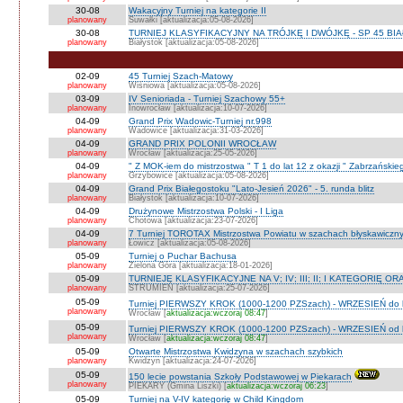
30-08
Wakacyjny Turniej na kategorie II
planowany
Suwałki [aktualizacja:05-08-2026]
30-08
TURNIEJ KLASYFIKACYJNY NA TRÓJKĘ I DWÓJKĘ - SP 45 BI
planowany
Białystok [aktualizacja:05-08-2026]
02-09
45 Turniej Szach-Matowy
planowany
Wiśniowa [aktualizacja:05-08-2026]
03-09
IV Senioriada - Turniej Szachowy 55+
planowany
Inowrocław [aktualizacja:10-07-2026]
04-09
Grand Prix Wadowic-Turniej nr.998
planowany
Wadowice [aktualizacja:31-03-2026]
04-09
GRAND PRIX POLONII WROCŁAW
planowany
Wrocław [aktualizacja:25-05-2026]
04-09
" Z MOK-iem do mistrzostwa " T 1 do lat 12 z okazji " Zabrzańskie
planowany
Grzybowice [aktualizacja:05-08-2026]
04-09
Grand Prix Białegostoku "Lato-Jesień 2026" - 5. runda blitz
planowany
Białystok [aktualizacja:10-07-2026]
04-09
Drużynowe Mistrzostwa Polski - I Liga
planowany
Chotowa [aktualizacja:23-07-2026]
04-09
7 Turniej TOROTAX Mistrzostwa Powiatu w szachach błyskawiczn
planowany
Łowicz [aktualizacja:05-08-2026]
05-09
Turniej o Puchar Bachusa
planowany
Zielona Góra [aktualizacja:18-01-2026]
05-09
TURNIEJE KLASYFIKACYJNE NA V; IV; III; II; I KATEGORIĘ OR
planowany
STRUMIEŃ [aktualizacja:25-07-2026]
05-09
Turniej PIERWSZY KROK (1000-1200 PZSzach) - WRZESIEŃ do l
planowany
Wrocław [
aktualizacja:wczoraj 08:47
]
05-09
Turniej PIERWSZY KROK (1000-1200 PZSzach) - WRZESIEŃ od l
planowany
Wrocław [
aktualizacja:wczoraj 08:47
]
05-09
Otwarte Mistrzostwa Kwidzyna w szachach szybkich
planowany
Kwidzyn [aktualizacja:24-07-2026]
05-09
150 lecie powstania Szkoły Podstawowej w Piekarach
planowany
PIEKARY (Gmina Liszki) [
aktualizacja:wczoraj 06:23
]
05-09
Turniej na V-IV kategorię w Child Kingdom