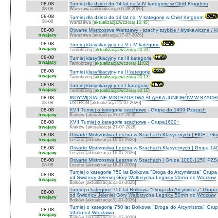
08-08
Turniej dla dzieci do 14 lat na V-IV kategorię w Child Kingdom
08-08
Warszawa [aktualizacja:05-08-2026]
08-08
Turniej dla dzieci do 14 lat na IV kategorię w Child Kingdom
08-08
Warszawa [
aktualizacja:wczoraj 10:40
]
08-08
Otwarte Mistrzostwa Warszawy - szachy szybkie / błyskawiczne / k
trwający
Warszawa [aktualizacja:27-07-2026]
08-08
Turniej klasyfikacyjny na V i IV kategorię
trwający
Tarnobrzeg [
aktualizacja:wczoraj 20:23
]
08-08
Turniej klasyfikacyjny na III kategorię
trwający
Tarnobrzeg [
aktualizacja:wczoraj 11:02
]
08-08
Turniej klasyfikacyjny na II kategorię
trwający
Tarnobrzeg [
aktualizacja:wczoraj 20:13
]
08-08
Turniej klasyfikaxyjny na I kategorię
trwający
Tarnobrzeg [
aktualizacja:wczoraj 20:10
]
08-08
INDYWIDUALNE MISTRZOSTWA ŚLĄSKA JUNIORÓW W SZACHAC
08-08
USTROŃ [aktualizacja:25-07-2026]
08-08
XVII Turniej o kategorie szachowe - Grupa do 1400 Pzszach
trwający
Kraków [aktualizacja:27-07-2026]
08-08
XVII Turniej o kategorie szachowe - Grupa1600+
trwający
Kraków [aktualizacja:27-07-2026]
08-08
Otwarte Mistrzostwa Leszna w Szachach Klasycznych | FIDE | G
trwający
Leszno [aktualizacja:16-07-2026]
08-08
Otwarte Mistrzostwa Leszna w Szachach Klasycznych | Grupa 1
trwający
Leszno [aktualizacja:16-07-2026]
08-08
Otwarte Mistrzostwa Leszna w Szachach | Grupa 1000-1250 PZS
08-08
Leszno [aktualizacja:16-07-2026]
Turniej o kategorie 750 lat Bolkowa "Droga do Arcymistrza" G
08-08
od Świdnicy Jeleniej Góry Wałbrzycha Legnicy 50min od Wrocław
trwający
Bolków [aktualizacja:31-07-2026]
Turniej o kategorie 750 lat Bolkowa "Droga do Arcymistrza" G
08-08
od Świdnicy Jeleniej Góry Wałbrzycha Legnicy 50min od Wrocław
trwający
Bolków [aktualizacja:31-07-2026]
Turniej o kategorię 750 lat Bolkowa "Droga do Arcymistrza" Gr
08-08
50min od Wrocławia
trwający
Bolków [aktualizacja:31-07-2026]