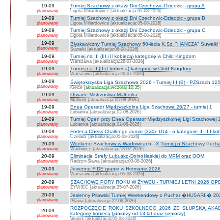
19-09
Turniej Szachowy z okazji Dni Czechowic-Dziedzic - grupa A
planowany
Ligota Miliardowice [aktualizacja:05-08-2026]
19-09
Turniej Szachowy z okazji Dni Czechowic-Dziedzic - grupa B
planowany
Ligota Miliardowice [aktualizacja:05-08-2026]
19-09
Turniej Szachowy z okazji Dni Czechowic-Dziedzic - grupa C
planowany
Ligota Miliardowice [aktualizacja:05-08-2026]
19-09
Błyskawiczny Turniej Szachowy 50-lecia K.Sz. "HAŃCZA" Suwałki
planowany
Suwałki [aktualizacja:06-08-2026]
19-09
Turniej na III (III i II kobiecą) kategorię w Child Kingdom
planowany
Warszawa [aktualizacja:26-07-2026]
19-09
Turniej na II (II i I kobiecą) kategorię w Child Kingdom
planowany
Warszawa [aktualizacja:26-07-2026]
19-09
Świętokrzyska Liga Szachowa 2026 - Turniej III (B) - PZSzach 1
planowany
Kielce [
aktualizacja:wczoraj 10:35
]
19-09
Otwarte Mistrzostwa Malborka
planowany
Malbork [aktualizacja:05-08-2026]
19-09
Enea Operator Międzyszkolna Liga Szachowa 26/27 - turniej 1
planowany
Łubianka [aktualizacja:02-08-2026]
19-09
Turniej Open przy Enea Operator Międzyszkolnej Ligi Szachowej 26
planowany
Łubianka [aktualizacja:02-08-2026]
19-09
Forteca Chess Challenge Junior (3z4)- U14 - o kategorie III II I ko
planowany
Czeladź [aktualizacja:05-08-2026]
20-09
Weekend Szachowy w Wadowicach - X Turniej o Szachowy Puchar B
planowany
Wadowice [aktualizacja:13-07-2026]
20-09
Eliminacje Strefy Lubusko-Dolnośląskiej do MPM oraz OOM
planowany
Radzyn-Sława [aktualizacja:03-08-2026]
20-09
Jesienne FIDE granie w Hetmanie 2026
planowany
Warszawa [aktualizacja:05-08-2026]
20-09
SZACHOWE PORY ROKU W ŻYWCU - TURNIEJ LETNI 2026 OPEN
planowany
ŻYWIEC [aktualizacja:25-07-2026]
20-09
Jesienny Pilawski Turniej Weekendowy o Puchar �HUSARII� 2026
planowany
Pilawa [aktualizacja:22-06-2026]
ROZPOCZĘCIE ROKU SZKOLNEGO 2026 ZE SŁUPSKĄ AKADEMI
20-09
kategorię kobiecą (juniorzy od 13 lat oraz seniorzy)
planowany
Słupsk [aktualizacja:05-08-2026]