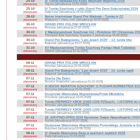
25-10
IX Turniej błyskawiczny Klubu Marynarki Wojennej 2026
planowany
Gdynia [aktualizacja:13-02-2026]
25-10
IV Turniej Szachowy z cyklu Grand Prix Ziemi Sulęczyńskiej 2026
planowany
Sulęczyno [aktualizacja:24-03-2026]
28-10
Nocne Internetowe Grand Prix Wadowic - Turniej nr 22
planowany
Wadowice / chess.com [aktualizacja:10-03-2026]
30-10
GRAND PRIX POLONII WROCŁAW
planowany
Wrocław [aktualizacja:25-05-2026]
30-10
V Międzynarodowe Szachowe Ind. i Rodzinne GP Chrzanowa 2026
planowany
Chrzanów Klub Szachowy Szpitalna 1 [aktualizacja:18-06-2026]
30-10
Grand Prix Białegostoku "Lato-Jesień 2026" - 13. runda blitz
planowany
Białystok [aktualizacja:18-07-2026]
31-10
XV Międzynarodowy Turniej Szachowy Pamięci Marii Trafalskiej
planowany
Gdańsk [aktualizacja:10-11-2025]
06-11
GRAND PRIX POLONII WROCŁAW
planowany
Wrocław [aktualizacja:25-05-2026]
06-11
Grand Prix Białegostoku "Lato-Jesień 2026" - 14. runda rapid
planowany
Białystok [aktualizacja:25-07-2026]
07-11
Szachy Dla Dzieci
planowany
Strzelce Krajeńskie [aktualizacja:01-02-2026]
07-11
III NOCNY MARATON SZACHOWY O PUCHAR BURMISTRZA SZ
planowany
Szczytna [aktualizacja:15-02-2026]
07-11
Druzynowe Mistrzostwa Województwa/Polski Młodzików
planowany
Drzonków [aktualizacja:10-03-2026]
07-11
Turniej PIERWSZY KROK (1000-1200 PZSzach) - LISTOPAD do l
planowany
Wrocław [aktualizacja:26-05-2026]
07-11
Turniej PIERWSZY KROK (1000-1200 PZSzach) - LISTOPAD od l
planowany
Wrocław [aktualizacja:26-05-2026]
07-11
28. GRYFINO-OPEN 2026 Narodowe Święto Niepodległości 2026
planowany
Gryfino [aktualizacja:02-07-2026]
07-11
Drużynowe Mistrzostwa Województwa Pomorskiego Juniorów w S
planowany
Bolszewo [aktualizacja:03-08-2026]
08-11
IV Otwarte Mistrzostwa Redy w szachach szybkich 2026
planowany
Reda [aktualizacja:21-03-2026]