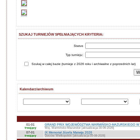
SZUKAJ TURNIEJÓW SPEŁNIAJĄCYCH KRYTERIA:
Status
Typ turnieju:
Szukaj w całej bazie (turnieje z 2026 roku i archiwalne z poprzednich lat)
Kalendarz/archiwum
01-01
GRAND PRIX WOJEWÓDZTWA WARMIŃSKO-MAZURSKIEGO W 
trwający
Woj. Warmińsko-Mazurskie [aktualizacja:30-06-2026]
07-01
IX Memoriał Józefa Matwija 2026
trwający
Gorzów Wielkopolski [aktualizacja:05-08-2026]