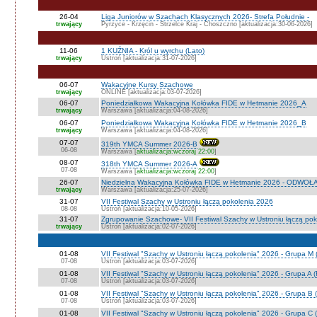
26-04
Liga Juniorów w Szachach Klasycznych 2026- Strefa Południe -
trwający
Pyrzyce - Krzęcin - Strzelce Kraj - Choszczno [aktualizacja:30-06-2026]
11-06
1 KUŹNIA - Król u wyrchu (Lato)
trwający
Ustroń [aktualizacja:31-07-2026]
06-07
Wakacyjne Kursy Szachowe
trwający
ONLINE [aktualizacja:03-07-2026]
06-07
Poniedziałkowa Wakacyjna Kołówka FIDE w Hetmanie 2026_A
trwający
Warszawa [aktualizacja:04-08-2026]
06-07
Poniedziałkowa Wakacyjna Kołówka FIDE w Hetmanie 2026_B
trwający
Warszawa [aktualizacja:04-08-2026]
07-07
319th YMCA Summer 2026-B
06-08
Warszawa [
aktualizacja:wczoraj 22:00
]
08-07
318th YMCA Summer 2026-A
07-08
Warszawa [
aktualizacja:wczoraj 22:00
]
26-07
Niedzielna Wakacyjna Kołówka FIDE w Hetmanie 2026 - ODWOŁ
trwający
Warszawa [aktualizacja:25-07-2026]
31-07
VII Festiwal Szachy w Ustroniu łączą pokolenia 2026
08-08
Ustroń [aktualizacja:10-05-2026]
31-07
Zgrupowanie Szachowe- VII Festiwal Szachy w Ustroniu łączą po
trwający
Ustroń [aktualizacja:02-07-2026]
01-08
VII Festiwal "Szachy w Ustroniu łączą pokolenia" 2026 - Grupa M
07-08
Ustroń [aktualizacja:03-07-2026]
01-08
VII Festiwal "Szachy w Ustroniu łączą pokolenia" 2026 - Grupa A
07-08
Ustroń [aktualizacja:03-07-2026]
01-08
VII Festiwal "Szachy w Ustroniu łączą pokolenia" 2026 - Grupa B 
07-08
Ustroń [aktualizacja:03-07-2026]
01-08
VII Festiwal "Szachy w Ustroniu łączą pokolenia" 2026 - Grupa C 