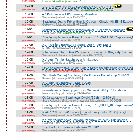
planowany
Ustroń [
aktualizacja:wczoraj 15:11
]
09-08
SIERPNIOWY TURNIEJ SZACHOWY OPEN 8' + 5"
planowany
KLESZCZÓW KOŁO GLIWIC [
aktualizacja:wczoraj 22:12
]
10-08
#7 Półkolonie w UKS Twierdzy Mokotów
planowany
Warszawa [aktualizacja:15-05-2026]
10-08
Szachowe Grand Prix w Gminie Godów - Klasyk - Na III i II Katego
planowany
Gołkowice [aktualizacja:28-07-2026]
11-08
Mistrzostwa Polski Niepełnosprawnych Ruchowo w szachach
planowany
Pokrzywna [
aktualizacja:wczoraj 17:10
]
11-08
Szachy w plenerze w Parku Ludowym 16_00-19_00! Zapraszamy!
planowany
Lublin [aktualizacja:30-07-2026]
12-08
XVIII Obóz Szachowy i Turnieje Open - XIV Dąbki
planowany
DĄBKI [aktualizacja:29-04-2026]
12-08
Internetowe Grand Prix Wadowic - Turniej nr 66 (Nagrody: Diamen
planowany
Wadowice / chess.com [aktualizacja:10-03-2026]
12-08
XV Letni Turniej Szachowy w Amfiteatrze
planowany
Tarnów [aktualizacja:30-05-2026]
12-08
Otwarte Mistrzostwa Chylic: Lato z Szachami turniej dla dzieci i ro
planowany
Chylice [
aktualizacja:dzisiaj 00:43
]
12-08
Złap Króla Turniej Szachowy LCA Polanka Pod Altaną- JUNIOR do 
planowany
Krosno [aktualizacja:04-08-2026]
13-08
XIV Turniej Szachowy - Dąbki 2026
planowany
Dąbki [aktualizacja:02-03-2026]
13-08
www.oboz-szachowy.pl podczas Memoriału Akiby Rubinsteina
planowany
Polanica Zdrój [aktualizacja:21-04-2026]
13-08
Obóz wakacyjny Szachowej Dwójki (10 dni - 2 399 zł)
planowany
Stare Kaleńsko (Pojezierze Drawskie) [aktualizacja:14-06-2026]
13-08
Szachy w plenerze w Parku Ludowym 16_00-19_00! Zapraszamy!
planowany
Lublin [aktualizacja:30-07-2026]
13-08
Klub P.Z.Szach. (654 turniej czwartkowy pamięci P. Wajszczyka)
planowany
Warszawa [aktualizacja:05-08-2026]
14-08
62. Międzynarodowy Festiwal Szachowy im. Akiby Rubinsteina - Tu
planowany
Polanica-Zdrój [aktualizacja:08-05-2026]
14-08
Szybkie FIDE granie w Hetmanie 22_2026
planowany
Warszawa [aktualizacja:21-06-2026]