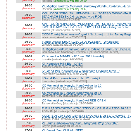
planowany
Racibórz [
aktualizacja:wczoraj 09:20
]
26-09
VII Międzynarodowy Memoriał Szachowy Alfreda Chrobaka - Junior
planowany
Racibórz [
aktualizacja:wczoraj 09:17
]
XVIII OGÓLNOPOLSKI MEMORIAŁ im. SOTERO WISMONTA 
26-09
SZACHACH SZYBKICH - zgłoszony do FIDE
planowany
Słupsk [aktualizacja:25-05-2026]
XVIII OGÓLNOPOLSKI MEMORIAŁ im. SOTERO WISMON
26-09
KWALIFIKACYJNY DLA JUNIORÓW DO 14 LAT - kategoria V lub IV 
planowany
Słupsk [aktualizacja:16-05-2026]
26-09
CXXV Turniej Szachowy w Czytelni Naukowej nr 1 im. Janiny Engler
planowany
Warszawa [aktualizacja:07-05-2026]
26-09
Turniej DRUGI KROK (1250-1600 PZSzach) - WRZESIEŃ
planowany
Wrocław [aktualizacja:28-05-2026]
26-09
IX Międzynarodowe Indywidualne i Rodzinne Grand Prix Chess i
planowany
Chrzanów Klub Szachowy Szpitalna 1 [aktualizacja:18-06-2026]
26-09
XII Koneckie MINI-Elo - U15 (ur. 2011 i młodsi)
planowany
Końskie [aktualizacja:19-06-2026]
26-09
XII Koneckie MINI-Elo - OPEN
planowany
Końskie [aktualizacja:19-06-2026]
26-09
IV Grand Prix Inowrocławia w Szachach Szybkich turniej 7
planowany
Inowrocław [aktualizacja:28-06-2026]
26-09
I Grand Prix Inowrocławia do lat 12 turniej 7
planowany
Inowrocław [aktualizacja:28-06-2026]
26-09
XX Memoriał im. Henryka Karnówki do lat 10
planowany
Tarnowskie Góry [aktualizacja:22-07-2026]
26-09
XX Memoriał im. Henryka Karnówki do lat 14
planowany
Tarnowskie Góry [aktualizacja:22-07-2026]
26-09
XX Memoriał im. Henryka Karnówki FIDE OPEN
planowany
Tarnowskie Góry [aktualizacja:22-07-2026]
26-09
TURNIEJ SZACHOWY WITAJ SZKOŁO - ORLE GNIAZDO 26.09.2
planowany
POZNAŃ [aktualizacja:14-07-2026]
26-09
XXXIII EDYCJA SUWALSKIEJ SZKOLNEJ LIGI SZACHOWEJ - TU
planowany
Suwałki Plaza [aktualizacja:21-07-2026]
27-09
VIII Turniej błyskawiczny Klubu Marynarki Wojennej 2026
planowany
Gdynia [aktualizacja:01-08-2026]
27-09
VII Dymok Żory CUP (do FIDE)