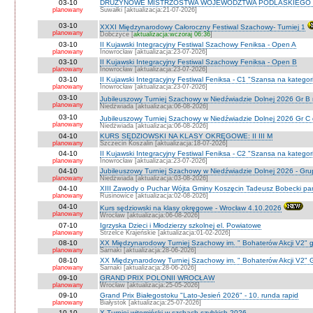
03-10
DRUŻYNOWE MISTRZOSTWA WOJEWÓDZTWA PODLASKIEGO 
planowany
Suwałki [aktualizacja:21-07-2026]
03-10
XXXI Międzynarodowy Całoroczny Festiwal Szachowy- Turniej 1
planowany
Dobczyce [
aktualizacja:wczoraj 06:36
]
03-10
II Kujawski Integracyjny Festiwal Szachowy Feniksa - Open A
planowany
Inowrocław [aktualizacja:23-07-2026]
03-10
II Kujawski Integracyjny Festiwal Szachowy Feniksa - Open B
planowany
Inowrocław [aktualizacja:23-07-2026]
03-10
II Kujawski Integracyjny Festiwal Feniksa - C1 "Szansa na kategor
planowany
Inowrocław [aktualizacja:23-07-2026]
03-10
Jubileuszowy Turniej Szachowy w Niedźwiadzie Dolnej 2026 Gr B
planowany
Niedźwiada [aktualizacja:06-08-2026]
03-10
Jubileuszowy Turniej Szachowy w Niedźwiadzie Dolnej 2026 Gr C
planowany
Niedźwiada [aktualizacja:06-08-2026]
04-10
KURS SĘDZIOWSKI NA KLASY OKRĘGOWE: II III M
planowany
Szczecin Koszalin [aktualizacja:18-07-2026]
04-10
II Kujawski Integracyjny Festiwal Feniksa - C2 "Szansa na kategor
planowany
Inowrocław [aktualizacja:23-07-2026]
04-10
Jubileuszowy Turniej Szachowy w Niedźwiadzie Dolnej 2026 - Gr
planowany
Niedżwiada [aktualizacja:03-08-2026]
04-10
XIII Zawody o Puchar Wójta Gminy Koszęcin Tadeusz Bobecki pam
planowany
Rusinowice [aktualizacja:02-08-2026]
04-10
Kurs sędziowski na klasy okręgowe - Wrocław 4.10.2026
planowany
Wrocław [aktualizacja:06-08-2026]
07-10
Igrzyska Dzieci i Młodzierzy szkolnej el. Powiatowe
planowany
Strzelce Krajeńskie [aktualizacja:01-02-2026]
08-10
XX Międzynarodowy Turniej Szachowy im. " Bohaterów Akcji V2" g
planowany
Sarnaki [aktualizacja:28-06-2026]
08-10
XX Międzynarodowy Turniej Szachowy im. " Bohaterów Akcji V2" 
planowany
Sarnaki [aktualizacja:28-06-2026]
09-10
GRAND PRIX POLONII WROCŁAW
planowany
Wrocław [aktualizacja:25-05-2026]
09-10
Grand Prix Białegostoku "Lato-Jesień 2026" - 10. runda rapid
planowany
Białystok [aktualizacja:25-07-2026]
10-10
X Turniej witomiński w szchach szybkich 2026