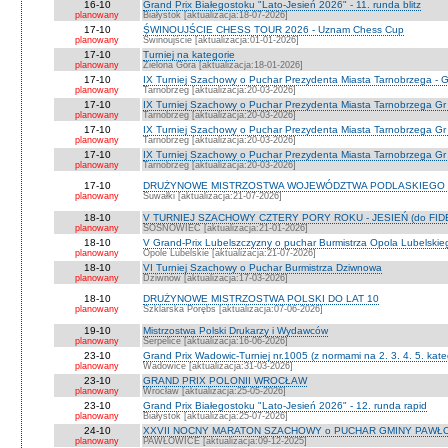
16-10
Grand Prix Białegostoku "Lato-Jesień 2026" - 11. runda blitz
planowany
Białystok [aktualizacja:18-07-2026]
17-10
ŚWINOUJŚCIE CHESS TOUR 2026 - Uznam Chess Cup
planowany
Świnoujście [aktualizacja:01-01-2026]
17-10
Turniej na kategorie
planowany
Zielona Góra [aktualizacja:18-01-2026]
17-10
IX Turniej Szachowy o Puchar Prezydenta Miasta Tarnobrzega - G
planowany
Tarnobrzeg [aktualizacja:20-03-2026]
17-10
IX Turniej Szachowy o Puchar Prezydenta Miasta Tarnobrzega Gr
planowany
Tarnobrzeg [aktualizacja:20-03-2026]
17-10
IX Turniej Szachowy o Puchar Prezydenta Miasta Tarnobrzega Gr
planowany
Tarnobrzeg [aktualizacja:20-03-2026]
17-10
IX Turniej Szachowy o Puchar Prezydenta Miasta Tarnobrzega Gr 
planowany
Tarnobrzeg [aktualizacja:20-03-2026]
17-10
DRUŻYNOWE MISTRZOSTWA WOJEWÓDZTWA PODLASKIEGO 
planowany
Suwałki [aktualizacja:21-07-2026]
18-10
V TURNIEJ SZACHOWY CZTERY PORY ROKU - JESIEŃ (do FID
planowany
SOSNOWIEC [aktualizacja:21-01-2026]
18-10
V Grand-Prix Lubelszczyzny o puchar Burmistrza Opola Lubelskie
planowany
Opole Lubelskie [aktualizacja:21-07-2026]
18-10
VI Turniej Szachowy o Puchar Burmistrza Dziwnowa
planowany
Dziwnów [aktualizacja:17-03-2026]
18-10
DRUŻYNOWE MISTRZOSTWA POLSKI DO LAT 10
planowany
Szklarska Porębs [aktualizacja:07-06-2026]
19-10
Mistrzostwa Polski Drukarzy i Wydawców
planowany
Serpelice [aktualizacja:16-06-2026]
23-10
Grand Prix Wadowic-Turniej nr.1005 (z normami na 2. 3. 4. 5. kate
planowany
Wadowice [aktualizacja:31-03-2026]
23-10
GRAND PRIX POLONII WROCŁAW
planowany
Wrocław [aktualizacja:25-05-2026]
23-10
Grand Prix Białegostoku "Lato-Jesień 2026" - 12. runda rapid
planowany
Białystok [aktualizacja:25-07-2026]
24-10
XXVII NOCNY MARATON SZACHOWY o PUCHAR GMINY PAWŁOW
planowany
PAWŁOWICE [aktualizacja:09-12-2025]