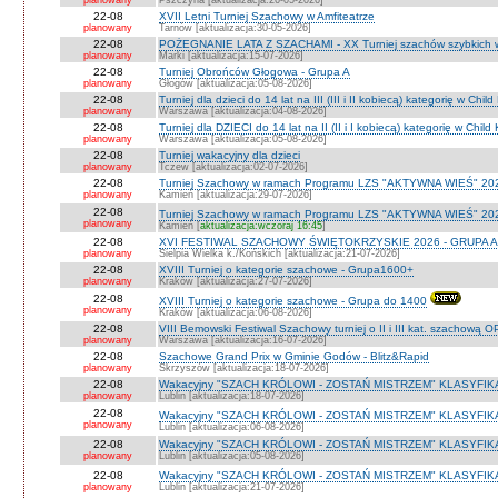
planowany
Pszczyna [aktualizacja:26-05-2026]
22-08
XVII Letni Turniej Szachowy w Amfiteatrze
planowany
Tarnów [aktualizacja:30-05-2026]
22-08
POŻEGNANIE LATA Z SZACHAMI - XX Turniej szachów szybkich 
planowany
Marki [aktualizacja:15-07-2026]
22-08
Turniej Obrońców Głogowa - Grupa A
planowany
Głogów [aktualizacja:05-08-2026]
22-08
Turniej dla dzieci do 14 lat na III (III i II kobiecą) kategorię w Chi
planowany
Warszawa [aktualizacja:04-08-2026]
22-08
Turniej dla DZIECI do 14 lat na II (II i I kobiecą) kategorię w Chil
planowany
Warszawa [aktualizacja:05-08-2026]
22-08
Turniej wakacyjny dla dzieci
planowany
Tczew [aktualizacja:02-07-2026]
22-08
Turniej Szachowy w ramach Programu LZS "AKTYWNA WIEŚ" 202
planowany
Kamień [aktualizacja:29-07-2026]
22-08
Turniej Szachowy w ramach Programu LZS "AKTYWNA WIEŚ" 202
planowany
Kamień [
aktualizacja:wczoraj 16:45
]
22-08
XVI FESTIWAL SZACHOWY ŚWIĘTOKRZYSKIE 2026 - GRUPA A 
planowany
Sielpia Wielka k./Końskich [aktualizacja:21-07-2026]
22-08
XVIII Turniej o kategorie szachowe - Grupa1600+
planowany
Kraków [aktualizacja:27-07-2026]
22-08
XVIII Turniej o kategorie szachowe - Grupa do 1400
planowany
Kraków [aktualizacja:06-08-2026]
22-08
VIII Bemowski Festiwal Szachowy turniej o II i III kat. szachową 
planowany
Warszawa [aktualizacja:16-07-2026]
22-08
Szachowe Grand Prix w Gminie Godów - Blitz&Rapid
planowany
Skrzyszów [aktualizacja:18-07-2026]
22-08
Wakacyjny "SZACH KRÓLOWI - ZOSTAŃ MISTRZEM" KLASYFIK
planowany
Lublin [aktualizacja:18-07-2026]
22-08
Wakacyjny "SZACH KRÓLOWI - ZOSTAŃ MISTRZEM" KLASYFIK
planowany
Lublin [aktualizacja:06-08-2026]
22-08
Wakacyjny "SZACH KRÓLOWI - ZOSTAŃ MISTRZEM" KLASYFI
planowany
Lublin [aktualizacja:05-08-2026]
22-08
Wakacyjny "SZACH KRÓLOWI - ZOSTAŃ MISTRZEM" KLASYFIKA
planowany
Lublin [aktualizacja:21-07-2026]