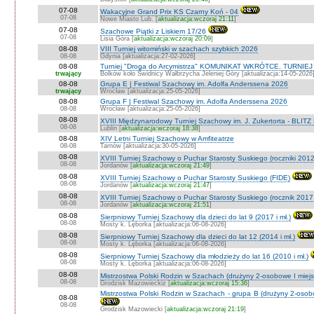
07-08
Wakacyjne Grand Prix KS Czarny Koń - 04
07-08
Nowe Miasto Lub. [
aktualizacja:wczoraj 21:11
]
07-08
Szachowe Piątki z Liskiem 17/26
07-08
Lisia Góra [
aktualizacja:wczoraj 20:09
]
08-08
VIII Turniej witomiński w szachach szybkich 2026
08-08
Gdynia [aktualizacja:27-02-2026]
08-08
Turniej "Droga do Arcymistrza" KOMUNIKAT WKRÓTCE. TURNIEJ O V
trwający
Bolków koło Świdnicy Wałbrzycha Jeleniej Góry [aktualizacja:14-05-2026
08-08
Grupa E | Festiwal Szachowy im. Adolfa Anderssena 2026
trwający
Wrocław [aktualizacja:25-05-2026]
08-08
Grupa F | Festiwal Szachowy im. Adolfa Anderssena 2026
08-08
Wrocław [aktualizacja:25-05-2026]
08-08
XVIII Międzynarodowy Turniej Szachowy im. J. Zukertorta - BLITZ
08-08
Lublin [
aktualizacja:wczoraj 18:38
]
08-08
XIV Letni Turniej Szachowy w Amfiteatrze
08-08
Tarnów [aktualizacja:30-05-2026]
08-08
XVIII Turniej Szachowy o Puchar Starosty Suskiego (roczniki 201
08-08
Jordanów [
aktualizacja:wczoraj 21:49
]
08-08
XVIII Turniej Szachowy o Puchar Starosty Suskiego (FIDE)
08-08
Jordanów [
aktualizacja:wczoraj 21:47
]
08-08
XVIII Turniej Szachowy o Puchar Starosty Suskiego (rocznik 2017 
08-08
Jordanów [
aktualizacja:wczoraj 21:51
]
08-08
Sierpniowy Turniej Szachowy dla dzieci do lat 9 (2017 i mł.)
08-08
Mosty k. Lęborka [aktualizacja:06-08-2026]
08-08
Sierpniowy Turniej Szachowy dla dzieci do lat 12 (2014 i mł.)
08-08
Mosty k. Lęborka [aktualizacja:06-08-2026]
08-08
Sierpniowy Turniej Szachowy dla młodzieży do lat 16 (2010 i mł.)
08-08
Mosty k. Lęborka [aktualizacja:06-08-2026]
08-08
Mistrzostwa Polski Rodzin w Szachach (drużyny 2-osobowe I miejs
08-08
Grodzisk Mazowieckiz [
aktualizacja:wczoraj 15:36
]
Mistrzostwa Polski Rodzin w Szachach - grupa B (drużyny 2-osobo
08-08
08-08
Grodzisk Mazowiecki [
aktualizacja:wczoraj 21:19
]