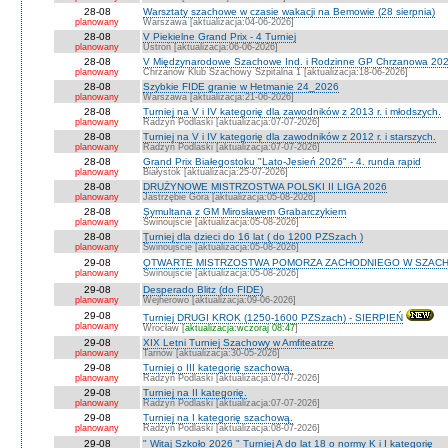
28-08
Warsztaty szachowe w czasie wakacji na Bemowie (28 sierpnia)
planowany
Warszawa [aktualizacja:04-06-2026]
28-08
V Piekielne Grand Prix - 4 Turniej
planowany
Ustroń [aktualizacja:06-06-2026]
28-08
V Międzynarodowe Szachowe Ind. i Rodzinne GP Chrzanowa 202
planowany
Chrzanów Klub Szachowy Szpitalna 1 [aktualizacja:18-06-2026]
28-08
Szybkie FIDE granie w Hetmanie 24_2026
planowany
Warszawa [aktualizacja:21-06-2026]
28-08
Turniej na V i IV kategorię dla zawodników z 2013 r. i młodszych.
planowany
Radzyń Podlaski [aktualizacja:07-07-2026]
28-08
Turniej na V i IV kategorię dla zawodników z 2012 r. i starszych.
planowany
Radzyń Podlaski [aktualizacja:07-07-2026]
28-08
Grand Prix Białegostoku "Lato-Jesień 2026" - 4. runda rapid
planowany
Białystok [aktualizacja:25-07-2026]
28-08
DRUŻYNOWE MISTRZOSTWA POLSKI II LIGA 2026
planowany
Jastrzębie Góra [aktualizacja:05-08-2026]
28-08
Symultana z GM Mirosławem Grabarczykiem
planowany
Świnoujście [aktualizacja:05-08-2026]
28-08
Turniej dla dzieci do 16 lat ( do 1200 PZSzach )
planowany
Świnoujście [aktualizacja:05-08-2026]
29-08
OTWARTE MISTRZOSTWA POMORZA ZACHODNIEGO W SZACH
planowany
Świnoujście [aktualizacja:05-08-2026]
29-08
Desperado Blitz (do FIDE)
planowany
Wejherowo [aktualizacja:09-06-2026]
29-08
Turniej DRUGI KROK (1250-1600 PZSzach) - SIERPIEŃ
planowany
Wrocław [
aktualizacja:wczoraj 08:47
]
29-08
XIX Letni Turniej Szachowy w Amfiteatrze
planowany
Tarnów [aktualizacja:30-05-2026]
29-08
Turniej o III kategorię szachową.
planowany
Radzyń Podlaski [aktualizacja:07-07-2026]
29-08
Turniej na II kategorię.
planowany
Radzyń Podlaski [aktualizacja:07-07-2026]
29-08
Turniej na I kategorię szachową.
planowany
Radzyń Podlaski [aktualizacja:08-07-2026]
29-08
" Witaj Szkoło 2026 " Turniej A do lat 18 o normy K i I kategorię