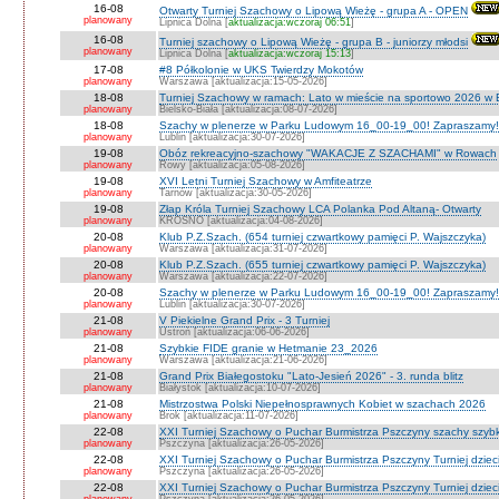
16-08
Otwarty Turniej Szachowy o Lipową Wieżę - grupa A - OPEN
planowany
Lipnica Dolna [
aktualizacja:wczoraj 06:51
]
16-08
Turniej szachowy o Lipową Wieżę - grupa B - juniorzy młodsi
planowany
Lipnica Dolna [
aktualizacja:wczoraj 15:13
]
17-08
#8 Półkolonie w UKS Twierdzy Mokotów
planowany
Warszawa [aktualizacja:15-05-2026]
18-08
Turniej Szachowy w ramach: Lato w mieście na sportowo 2026 w Bie
planowany
Bielsko-Biała [aktualizacja:08-07-2026]
18-08
Szachy w plenerze w Parku Ludowym 16_00-19_00! Zapraszamy!
planowany
Lublin [aktualizacja:30-07-2026]
19-08
Obóz rekreacyjno-szachowy "WAKACJE Z SZACHAMI" w Rowach
planowany
Rowy [aktualizacja:05-08-2026]
19-08
XVI Letni Turniej Szachowy w Amfiteatrze
planowany
Tarnów [aktualizacja:30-05-2026]
19-08
Złap Króla Turniej Szachowy LCA Polanka Pod Altaną- Otwarty
planowany
KROSNO [aktualizacja:04-08-2026]
20-08
Klub P.Z.Szach. (654 turniej czwartkowy pamięci P. Wajszczyka)
planowany
Warszawa [aktualizacja:31-07-2026]
20-08
Klub P.Z.Szach. (655 turniej czwartkowy pamięci P. Wajszczyka)
planowany
Warszawa [aktualizacja:22-07-2026]
20-08
Szachy w plenerze w Parku Ludowym 16_00-19_00! Zapraszamy!
planowany
Lublin [aktualizacja:30-07-2026]
21-08
V Piekielne Grand Prix - 3 Turniej
planowany
Ustroń [aktualizacja:06-06-2026]
21-08
Szybkie FIDE granie w Hetmanie 23_2026
planowany
Warszawa [aktualizacja:21-06-2026]
21-08
Grand Prix Białegostoku "Lato-Jesień 2026" - 3. runda blitz
planowany
Białystok [aktualizacja:10-07-2026]
21-08
Mistrzostwa Polski Niepełnosprawnych Kobiet w szachach 2026
planowany
Brok [aktualizacja:11-07-2026]
22-08
XXI Turniej Szachowy o Puchar Burmistrza Pszczyny szachy szyb
planowany
Pszczyna [aktualizacja:26-05-2026]
22-08
XXI Turniej Szachowy o Puchar Burmistrza Pszczyny Turniej dzieci
planowany
Pszczyna [aktualizacja:26-05-2026]
22-08
XXI Turniej Szachowy o Puchar Burmistrza Pszczyny Turniej dzieci