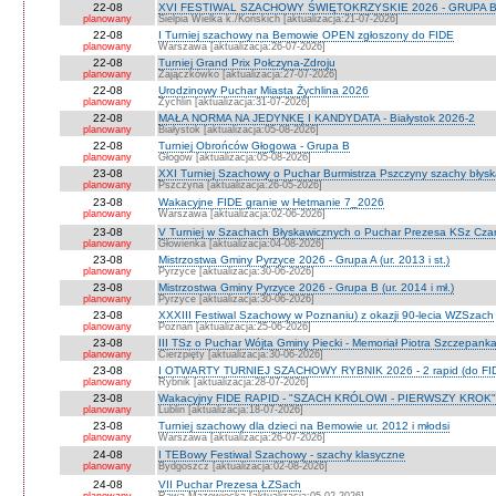
22-08
XVI FESTIWAL SZACHOWY ŚWIĘTOKRZYSKIE 2026 - GRUPA 
planowany
Sielpia Wielka k./Końskich [aktualizacja:21-07-2026]
22-08
I Turniej szachowy na Bemowie OPEN zgłoszony do FIDE
planowany
Warszawa [aktualizacja:26-07-2026]
22-08
Turniej Grand Prix Połczyna-Zdroju
planowany
Zajączkówko [aktualizacja:27-07-2026]
22-08
Urodzinowy Puchar Miasta Żychlina 2026
planowany
Żychlin [aktualizacja:31-07-2026]
22-08
MAŁA NORMA NA JEDYNKĘ I KANDYDATA - Białystok 2026-2
planowany
Białystok [aktualizacja:05-08-2026]
22-08
Turniej Obrońców Głogowa - Grupa B
planowany
Głogów [aktualizacja:05-08-2026]
23-08
XXI Turniej Szachowy o Puchar Burmistrza Pszczyny szachy błys
planowany
Pszczyna [aktualizacja:26-05-2026]
23-08
Wakacyjne FIDE granie w Hetmanie 7_2026
planowany
Warszawa [aktualizacja:02-06-2026]
23-08
V Turniej w Szachach Błyskawicznych o Puchar Prezesa KSz Cza
planowany
Głowienka [aktualizacja:04-08-2026]
23-08
Mistrzostwa Gminy Pyrzyce 2026 - Grupa A (ur. 2013 i st.)
planowany
Pyrzyce [aktualizacja:30-06-2026]
23-08
Mistrzostwa Gminy Pyrzyce 2026 - Grupa B (ur. 2014 i mł.)
planowany
Pyrzyce [aktualizacja:30-06-2026]
23-08
XXXIII Festiwal Szachowy w Poznaniu) z okazji 90-lecia WZSzach
planowany
Poznań [aktualizacja:25-06-2026]
23-08
III TSz o Puchar Wójta Gminy Piecki - Memoriał Piotra Szczepan
planowany
Cierzpięty [aktualizacja:30-06-2026]
23-08
I OTWARTY TURNIEJ SZACHOWY RYBNIK 2026 - 2 rapid (do FI
planowany
Rybnik [aktualizacja:28-07-2026]
23-08
Wakacyjny FIDE RAPID - "SZACH KRÓLOWI - PIERWSZY KROK" O
planowany
Lublin [aktualizacja:18-07-2026]
23-08
Turniej szachowy dla dzieci na Bemowie ur. 2012 i młodsi
planowany
Warszawa [aktualizacja:26-07-2026]
24-08
I TEBowy Festiwal Szachowy - szachy klasyczne
planowany
Bydgoszcz [aktualizacja:02-08-2026]
24-08
VII Puchar Prezesa ŁZSach