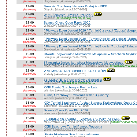
planowany
Grzybowice [aktualizacja:05-08-2026]
12-09
Memoriał Szachowy Henryka Gudojcia - FIDE
planowany
Giżycko [aktualizacja:22-07-2026]
12-09
WRZEŚNIOWY Turniej o TYSIAKA
planowany
Wrocław [
aktualizacja:wczoraj 08:47
]
12-09
Szansa Chess Open Rapid 2026
planowany
Warszawa [aktualizacja:07-07-2026]
12-09
" Pierwszy Dzień Jesieni 2026 " Turniej C z okazji "Zabrzańskiego
planowany
Grzybowice [aktualizacja:05-08-2026]
12-09
" Pierwszy Dzień Jesieni 2026 " Turniej D do lat 10 z okazji "Zab
planowany
Grzybowice [aktualizacja:05-08-2026]
12-09
" Pierwszy Dzień Jesieni 2026 " Turniej E do lat 7 z okazji "Zabrz
planowany
Grzybowice [aktualizacja:05-08-2026]
12-09
Otwarte Indywidualne Mistrzostwa Małopolski w Szachach Szybki
planowany
Borzęcin [aktualizacja:24-07-2026]
12-09
87 rocznica śmierci kpt. pilota Mieczysława Medweckiego
planowany
MORAWICA 24 (Gmina Liszki) - Świetlica wiejska [
aktualizacja:wczoraj 
12-09
V MEMORIAŁ PRABUCKICH SZACHISTÓW
planowany
Prabuty [aktualizacja:06-08-2026]
13-09
61. MOKATE_O Puchar Gminy Goleszów
planowany
GOLESZÓW [
aktualizacja:wczoraj 07:12
]
13-09
XVIII Turniej Szachowy o Puchar Lata
planowany
Wiśniew [aktualizacja:30-01-2026]
13-09
Turniej Szachowy "Z wisienką w tle" B juniorzy
planowany
Wiśniew [aktualizacja:30-01-2026]
13-09
XXV Turniej Szachowy o Puchar Starosty Krakowskiego Grupa C d
planowany
Zabierzów [aktualizacja:27-07-2026]
13-09
Szansa Chess Open Blitz 2026
planowany
Warszawa [aktualizacja:07-07-2026]
13-09
" TURNIEJ dla LAURKI " - ZAWODY CHARYTATYWNE
planowany
MORAWICA 24 ( Gmina Liszki) - Świetlica Wiejska [
aktualizacja:wczoraj
13-09
XXIII Szachowy Turniej Pamięci Września
planowany
Wieluń [aktualizacja:31-07-2026]
17-09
Śląska Akademia Szachowa - szkolenie