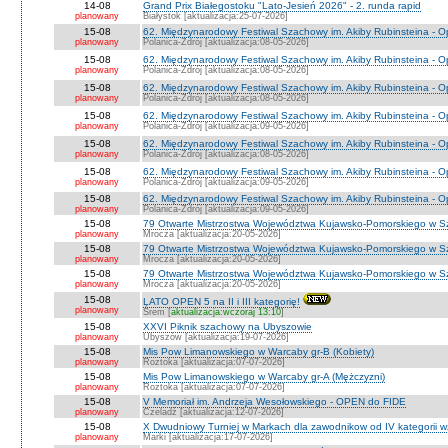
14-08
Grand Prix Białegostoku "Lato-Jesień 2026" - 2. runda rapid
planowany
Białystok [aktualizacja:25-07-2026]
15-08
62. Międzynarodowy Festiwal Szachowy im. Akiby Rubinsteina - O
planowany
Polanica-Zdrój [aktualizacja:08-05-2026]
15-08
62. Międzynarodowy Festiwal Szachowy im. Akiby Rubinsteina - 
planowany
Polanica-Zdrój [aktualizacja:08-05-2026]
15-08
62. Międzynarodowy Festiwal Szachowy im. Akiby Rubinsteina - O
planowany
Polanica-Zdrój [aktualizacja:08-05-2026]
15-08
62. Międzynarodowy Festiwal Szachowy im. Akiby Rubinsteina - O
planowany
Polanica-Zdrój [aktualizacja:09-05-2026]
15-08
62. Międzynarodowy Festiwal Szachowy im. Akiby Rubinsteina - O
planowany
Polanica-Zdrój [aktualizacja:08-05-2026]
15-08
62. Międzynarodowy Festiwal Szachowy im. Akiby Rubinsteina - 
planowany
Polanica-Zdrój [aktualizacja:09-05-2026]
15-08
62. Międzynarodowy Festiwal Szachowy im. Akiby Rubinsteina - 
planowany
Polanica-Zdrój [aktualizacja:09-05-2026]
15-08
79 Otwarte Mistrzostwa Województwa Kujawsko-Pomorskiego w S
planowany
Mrocza [aktualizacja:20-05-2026]
15-08
79 Otwarte Mistrzostwa Województwa Kujawsko-Pomorskiego w 
planowany
Mrocza [aktualizacja:20-05-2026]
15-08
79 Otwarte Mistrzostwa Województwa Kujawsko-Pomorskiego w Sz
planowany
Mrocza [aktualizacja:20-05-2026]
15-08
LATO OPEN 5 na II i III kategorię!
planowany
Śrem [
aktualizacja:wczoraj 13:10
]
15-08
XXVI Piknik szachowy na Ubyszowie
planowany
Ubyszów [aktualizacja:19-07-2026]
15-08
Mis Pow Limanowskiego w Warcaby gr-B (Kobiety)
planowany
Roztoka [aktualizacja:07-07-2026]
15-08
Mis Pow Limanowskiego w Warcaby gr-A (Mężczyzni)
planowany
Roztoka [aktualizacja:07-07-2026]
15-08
V Memoriał im. Andrzeja Wesołowskiego - OPEN do FIDE
planowany
Czeladź [aktualizacja:12-07-2026]
15-08
X Dwudniowy Turniej w Markach dla zawodnikow od IV kategorii 
planowany
Marki [aktualizacja:17-07-2026]