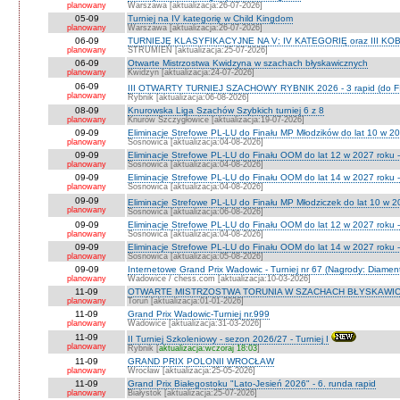
planowany
Warszawa [aktualizacja:26-07-2026]
05-09
Turniej na IV kategorię w Child Kingdom
planowany
Warszawa [aktualizacja:26-07-2026]
06-09
TURNIEJE KLASYFIKACYJNE NA V; IV KATEGORIĘ oraz III KOB
planowany
STRUMIEŃ [aktualizacja:25-07-2026]
06-09
Otwarte Mistrzostwa Kwidzyna w szachach błyskawicznych
planowany
Kwidzyn [aktualizacja:24-07-2026]
06-09
III OTWARTY TURNIEJ SZACHOWY RYBNIK 2026 - 3 rapid (do F
planowany
Rybnik [aktualizacja:06-08-2026]
08-09
Knurowska Liga Szachów Szybkich turniej 6 z 8
planowany
Knurów Szczygłowice [aktualizacja:19-07-2026]
09-09
Eliminacje Strefowe PL-LU do Finału MP Młodzików do lat 10 w 20
planowany
Sosnowica [aktualizacja:04-08-2026]
09-09
Eliminacje Strefowe PL-LU do Finału OOM do lat 12 w 2027 roku -
planowany
Sosnowica [aktualizacja:04-08-2026]
09-09
Eliminacje Strefowe PL-LU do Finału OOM do lat 14 w 2027 roku 
planowany
Sosnowica [aktualizacja:04-08-2026]
09-09
Eliminacje Strefowe PL-LU do Finału MP Młodziczek do lat 10 w 2
planowany
Sosnowica [aktualizacja:06-08-2026]
09-09
Eliminacje Strefowe PL-LU do Finału OOM do lat 12 w 2027 roku 
planowany
Sosnowica [aktualizacja:04-08-2026]
09-09
Eliminacje Strefowe PL-LU do Finału OOM do lat 14 w 2027 roku 
planowany
Sosnowica [aktualizacja:05-08-2026]
09-09
Internetowe Grand Prix Wadowic - Turniej nr 67 (Nagrody: Diamen
planowany
Wadowice / chess.com [aktualizacja:10-03-2026]
11-09
OTWARTE MISTRZOSTWA TORUNIA W SZACHACH BŁYSKAWIC
planowany
Toruń [aktualizacja:01-01-2026]
11-09
Grand Prix Wadowic-Turniej nr.999
planowany
Wadowice [aktualizacja:31-03-2026]
11-09
II Turniej Szkoleniowy - sezon 2026/27 - Turniej I
planowany
Rybnik [
aktualizacja:wczoraj 18:03
]
11-09
GRAND PRIX POLONII WROCŁAW
planowany
Wrocław [aktualizacja:25-05-2026]
11-09
Grand Prix Białegostoku "Lato-Jesień 2026" - 6. runda rapid
planowany
Białystok [aktualizacja:25-07-2026]