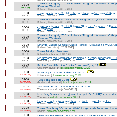
Turniej o kategorię 750 lat Bolkowa "Droga do Arcymistrza" Gr
08-08
50min od Wrocławia
trwający
Bolków [aktualizacja:31-07-2026]
08-08
Turniej o kategorię 750 lat Bolkowa "Droga do Arcymistrza" Grup
08-08
Bolków [aktualizacja:31-07-2026]
08-08
Turniej o kategorię 750 lat Bolkow "Droga do Arcymistrza" Grupa F
08-08
Bolków [aktualizacja:31-07-2026]
Turniej o kategorię 750 lat Bolkowa "Droga do Arcymistrza" Gru
08-08
od Wrocławia
08-08
Bolków [aktualizacja:31-07-2026]
Turniej o kategorię 750 lat Bolkowa "Droga do Arcymistrza" Gr
08-08
50min od Wrocławia
08-08
Bolków [aktualizacja:31-07-2026]
08-08
Emanuel Lasker Women's Chess Festival - Symultana z WGM Julią
08-08
Barlinek [aktualizacja:17-07-2026]
08-08
Turniej Młodych Talentów
08-08
Kutno [aktualizacja:03-08-2026]
08-08
Międzynarodowe Mistrzostwa Pomorza o Puchar Solidarności - Tur
08-08
GDAŃSK [aktualizacja:05-08-2026]
08-08
Puchar Bistro&Pub Ale Sztuka Chrzanów Rynej 14
08-08
Chrzanów Rynek 14 [
aktualizacja:wczoraj 21:21
]
09-08
IV Turniej Szachowy "Królewska Wieża"
planowany
Ostrzeszów [
aktualizacja:wczoraj 21:39
]
09-08
Turniej dla dzieci do 12 lat
planowany
Grodzisk Mazowiecki [
aktualizacja:wczoraj 21:32
]
09-08
Wakacyjne FIDE granie w Hetmanie 5_2026
planowany
Warszawa [aktualizacja:30-07-2026]
09-08
Najtańszy Otwarty Wakacyjny na kategorie V_IV i III(Panie) w He
planowany
Warszawa [
aktualizacja:wczoraj 18:18
]
09-08
Emanuel Lasker Women's Chess Festival - Turniej Rapid Fide
planowany
Barlinek [aktualizacja:17-07-2026]
09-08
Turniej Szachowy "Cudu nad Wisłą" im. generała Tadeusza Jord
planowany
Radom [
aktualizacja:wczoraj 20:58
]
09-08
DRUŻYNOWE MISTRZOSTWA ŚLĄSKA JUNIORÓW W SZACHACH S