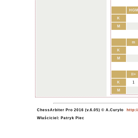
HG
K
M
m
K
M
II+
K
1
M
ChessArbiter Pro 2016 (v.6.05) © A.Curyło
http:
Właściciel: Patryk Piec