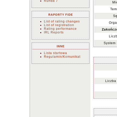
Runda 7
Mi
Tem
RAPORTY FIDE
Sę
List of rating changes
Orga
List of registration
Rating performance
Zakończ
IRL Reports
Licz
System 
INNE
Lista startowa
Regulamin/Komunikat
Liczba