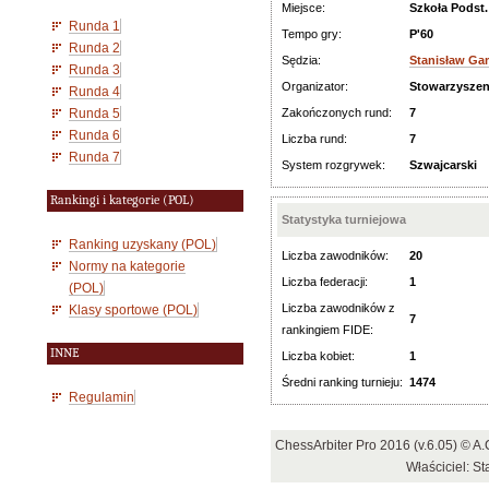
Miejsce:
Szkoła Podst
Runda 1
Tempo gry:
P'60
Runda 2
Sędzia:
Stanisław G
Runda 3
Organizator:
Stowarzyszen
Runda 4
Runda 5
Zakończonych rund:
7
Runda 6
Liczba rund:
7
Runda 7
System rozgrywek:
Szwajcarski
Rankingi i kategorie (POL)
Statystyka turniejowa
Ranking uzyskany (POL)
Liczba zawodników:
20
Normy na kategorie
Liczba federacji:
1
(POL)
Liczba zawodników z
Klasy sportowe (POL)
7
rankingiem FIDE:
INNE
Liczba kobiet:
1
Średni ranking turnieju:
1474
Regulamin
ChessArbiter Pro 2016 (v.6.05) © 
Właściciel: S