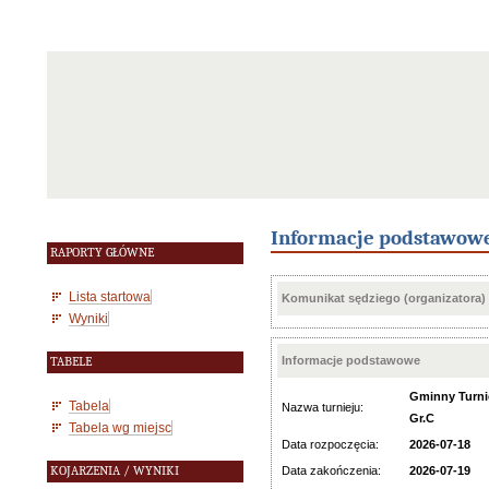
Informacje podstawow
RAPORTY GŁÓWNE
Lista startowa
Komunikat sędziego (organizatora)
Wyniki
Informacje podstawowe
TABELE
Gminny Turniej
Tabela
Nazwa turnieju:
Gr.C
Tabela wg miejsc
Data rozpoczęcia:
2026-07-18
KOJARZENIA / WYNIKI
Data zakończenia:
2026-07-19