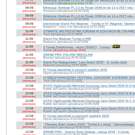
Eliminacje Strefowe PL-LU do Finału MP Młodziczek do lat 10 w 2
planowany
Sosnowica [
aktualizacja:wczoraj 14:25
]
09-09
Eliminacje Strefowe PL-LU do Finału OOM do lat 12 w 2027 roku 
planowany
Sosnowica [aktualizacja:04-08-2026]
09-09
Eliminacje Strefowe PL-LU do Finału OOM do lat 14 w 2027 roku 
planowany
Sosnowica [aktualizacja:05-08-2026]
09-09
Internetowe Grand Prix Wadowic - Turniej nr 67 (Nagrody: Diamen
planowany
Wadowice / chess.com [aktualizacja:10-03-2026]
11-09
OTWARTE MISTRZOSTWA TORUNIA W SZACHACH BŁYSKAWIC
planowany
Toruń [aktualizacja:01-01-2026]
11-09
Grand Prix Wadowic-Turniej nr.999
planowany
Wadowice [aktualizacja:31-03-2026]
11-09
II Turniej Szkoleniowy - sezon 2026/27 - Turniej I
planowany
Rybnik [
aktualizacja:dzisiaj 18:03
]
11-09
GRAND PRIX POLONII WROCŁAW
planowany
Wrocław [aktualizacja:25-05-2026]
11-09
Grand Prix Białegostoku "Lato-Jesień 2026" - 6. runda rapid
planowany
Białystok [aktualizacja:25-07-2026]
12-09
IX Turniej witomiński w szchach szybkich 2026
planowany
Gdynia [aktualizacja:19-12-2025]
12-09
VI MIĘDZYNARODOWY FESTIWAL SZACHOWY KOPERNIK 202
planowany
Toruń [aktualizacja:01-01-2026]
12-09
XXXVI Ogólnopolski Memoriał Szachowy Jana Gietki 2026 Gr A 
planowany
Rudnik nad Sanem [aktualizacja:10-02-2026]
12-09
XXXVI Ogólnopolski Memoriał Szachowy Jana Gietki 2026 Gr B 
planowany
Rudnik nad Sanem [aktualizacja:03-08-2026]
12-09
XXXVI Ogólnopolski Memoriał Szachowy Jana Gietki 2026 Gr C Ju
planowany
Rudnik nad Sanem [aktualizacja:03-08-2026]
12-09
XXXVI Ogólnopolski Memoriał Szachowy Jana Gietki 2026 Gr D Jun.
planowany
Rudnik nad Sanem [aktualizacja:03-08-2026]
12-09
IX Turniej witomiński w szachach szybkich 2026
planowany
Gdynia [aktualizacja:13-03-2026]
12-09
" Pierwszy Dzień Jesieni 2026 " Turniej A z okazji " Zabrzańskiego
planowany
Grzybowice [aktualizacja:05-08-2026]
12-09
GRAND PRIX - Szacho-Tenis Stołowy - edycja 2026 - 3 turniej