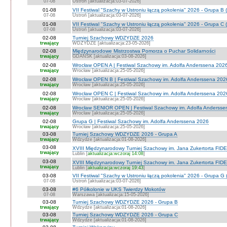
07-08
Ustroń [aktualizacja:03-07-2026]
01-08
VII Festiwal "Szachy w Ustroniu łączą pokolenia" 2026 - Grupa B 
07-08
Ustroń [aktualizacja:03-07-2026]
01-08
VII Festiwal "Szachy w Ustroniu łączą pokolenia" 2026 - Grupa C 
07-08
Ustroń [aktualizacja:03-07-2026]
02-08
Turniej Szachowy WDZYDZE 2026
trwający
WDZYDZE [aktualizacja:23-05-2026]
02-08
Międzynarodowe Mistrzostwa Pomorza o Puchar Solidarności
trwający
GDAŃSK [aktualizacja:03-08-2026]
02-08
Wrocław OPEN A | Festiwal Szachowy im. Adolfa Anderssena 202
trwający
Wrocław [aktualizacja:25-05-2026]
02-08
Wrocław OPEN B | Festiwal Szachowy im. Adolfa Anderssena 202
trwający
Wrocław [aktualizacja:25-05-2026]
02-08
Wrocław OPEN C | Festiwal Szachowy im. Adolfa Anderssena 202
trwający
Wrocław [aktualizacja:25-05-2026]
02-08
Wrocław SENIOR OPEN | Festiwal Szachowy im. Adolfa Andersse
trwający
Wrocław [aktualizacja:25-05-2026]
02-08
Grupa G | Festiwal Szachowy im. Adolfa Anderssena 2026
trwający
Wrocław [aktualizacja:25-05-2026]
03-08
Turniej Szachowy WDZYDZE 2026 - Grupa A
trwający
Wdzydze [aktualizacja:01-08-2026]
03-08
XVIII Międzynarodowy Turniej Szachowy im. Jana Zukertorta FIDE
trwający
Lublin [
aktualizacja:wczoraj 14:08
]
03-08
XVIII Międzynarodowy Turniej Szachowy im. Jana Zukertorta FID
trwający
Lublin [
aktualizacja:wczoraj 19:43
]
03-08
VII Festiwal "Szachy w Ustroniu łączą pokolenia" 2026 - Grupa G 
07-08
Ustroń [aktualizacja:03-07-2026]
03-08
#6 Półkolonie w UKS Twierdzy Mokotów
07-08
Warszawa [aktualizacja:15-05-2026]
03-08
Turniej Szachowy WDZYDZE 2026 - Grupa B
trwający
Wdzydze [aktualizacja:01-08-2026]
03-08
Turniej Szachowy WDZYDZE 2026 - Grupa C
trwający
Wdzydze [aktualizacja:01-08-2026]