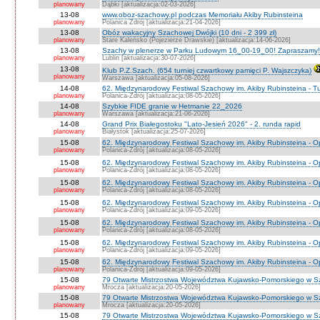
planowany
Dąbki [aktualizacja:02-03-2026]
13-08
www.oboz-szachowy.pl podczas Memoriału Akiby Rubinsteina
planowany
Polanica Zdrój [aktualizacja:21-04-2026]
13-08
Obóz wakacyjny Szachowej Dwójki (10 dni - 2 399 zł)
planowany
Stare Kaleńsko (Pojezierze Drawskie) [aktualizacja:14-06-2026]
13-08
Szachy w plenerze w Parku Ludowym 16_00-19_00! Zapraszamy!
planowany
Lublin [aktualizacja:30-07-2026]
13-08
Klub P.Z.Szach. (654 turniej czwartkowy pamięci P. Wajszczyka)
planowany
Warszawa [aktualizacja:05-08-2026]
14-08
62. Międzynarodowy Festiwal Szachowy im. Akiby Rubinsteina - Tu
planowany
Polanica-Zdrój [aktualizacja:08-05-2026]
14-08
Szybkie FIDE granie w Hetmanie 22_2026
planowany
Warszawa [aktualizacja:21-06-2026]
14-08
Grand Prix Białegostoku "Lato-Jesień 2026" - 2. runda rapid
planowany
Białystok [aktualizacja:25-07-2026]
15-08
62. Międzynarodowy Festiwal Szachowy im. Akiby Rubinsteina - O
planowany
Polanica-Zdrój [aktualizacja:08-05-2026]
15-08
62. Międzynarodowy Festiwal Szachowy im. Akiby Rubinsteina - 
planowany
Polanica-Zdrój [aktualizacja:08-05-2026]
15-08
62. Międzynarodowy Festiwal Szachowy im. Akiby Rubinsteina - O
planowany
Polanica-Zdrój [aktualizacja:08-05-2026]
15-08
62. Międzynarodowy Festiwal Szachowy im. Akiby Rubinsteina - O
planowany
Polanica-Zdrój [aktualizacja:09-05-2026]
15-08
62. Międzynarodowy Festiwal Szachowy im. Akiby Rubinsteina - O
planowany
Polanica-Zdrój [aktualizacja:08-05-2026]
15-08
62. Międzynarodowy Festiwal Szachowy im. Akiby Rubinsteina - 
planowany
Polanica-Zdrój [aktualizacja:09-05-2026]
15-08
62. Międzynarodowy Festiwal Szachowy im. Akiby Rubinsteina - 
planowany
Polanica-Zdrój [aktualizacja:09-05-2026]
15-08
79 Otwarte Mistrzostwa Województwa Kujawsko-Pomorskiego w S
planowany
Mrocza [aktualizacja:20-05-2026]
15-08
79 Otwarte Mistrzostwa Województwa Kujawsko-Pomorskiego w 
planowany
Mrocza [aktualizacja:20-05-2026]
15-08
79 Otwarte Mistrzostwa Województwa Kujawsko-Pomorskiego w Sz