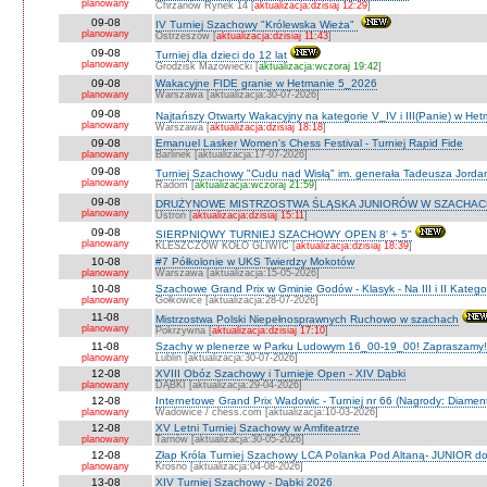
planowany
Chrzanów Rynek 14 [
aktualizacja:dzisiaj 12:29
]
09-08
IV Turniej Szachowy "Królewska Wieża"
planowany
Ostrzeszów [
aktualizacja:dzisiaj 11:43
]
09-08
Turniej dla dzieci do 12 lat
planowany
Grodzisk Mazowiecki [
aktualizacja:wczoraj 19:42
]
09-08
Wakacyjne FIDE granie w Hetmanie 5_2026
planowany
Warszawa [aktualizacja:30-07-2026]
09-08
Najtańszy Otwarty Wakacyjny na kategorie V_IV i III(Panie) w He
planowany
Warszawa [
aktualizacja:dzisiaj 18:18
]
09-08
Emanuel Lasker Women's Chess Festival - Turniej Rapid Fide
planowany
Barlinek [aktualizacja:17-07-2026]
09-08
Turniej Szachowy "Cudu nad Wisłą" im. generała Tadeusza Jord
planowany
Radom [
aktualizacja:wczoraj 21:59
]
09-08
DRUŻYNOWE MISTRZOSTWA ŚLĄSKA JUNIORÓW W SZACHACH S
planowany
Ustroń [
aktualizacja:dzisiaj 15:11
]
09-08
SIERPNIOWY TURNIEJ SZACHOWY OPEN 8' + 5"
planowany
KLESZCZÓW KOŁO GLIWIC [
aktualizacja:dzisiaj 18:39
]
10-08
#7 Półkolonie w UKS Twierdzy Mokotów
planowany
Warszawa [aktualizacja:15-05-2026]
10-08
Szachowe Grand Prix w Gminie Godów - Klasyk - Na III i II Katego
planowany
Gołkowice [aktualizacja:28-07-2026]
11-08
Mistrzostwa Polski Niepełnosprawnych Ruchowo w szachach
planowany
Pokrzywna [
aktualizacja:dzisiaj 17:10
]
11-08
Szachy w plenerze w Parku Ludowym 16_00-19_00! Zapraszamy!
planowany
Lublin [aktualizacja:30-07-2026]
12-08
XVIII Obóz Szachowy i Turnieje Open - XIV Dąbki
planowany
DĄBKI [aktualizacja:29-04-2026]
12-08
Internetowe Grand Prix Wadowic - Turniej nr 66 (Nagrody: Diamen
planowany
Wadowice / chess.com [aktualizacja:10-03-2026]
12-08
XV Letni Turniej Szachowy w Amfiteatrze
planowany
Tarnów [aktualizacja:30-05-2026]
12-08
Złap Króla Turniej Szachowy LCA Polanka Pod Altaną- JUNIOR do 
planowany
Krosno [aktualizacja:04-08-2026]
13-08
XIV Turniej Szachowy - Dąbki 2026