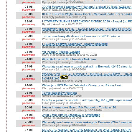
planowany
Pyrzyce [aktualizacja:30-06-2026]
23-08
XXXIII Festiwal Szachowy w Poznaniu) z okazji 90-lecia WZSzach
planowany
Poznań [aktualizacja:25-06-2026]
23-08
III TSz o Puchar Wójta Gminy Piecki - Memoriał Piotra Szczepan
planowany
Cierzpięty [aktualizacja:30-06-2026]
23-08
I OTWARTY TURNIEJ SZACHOWY RYBNIK 2026 - 2 rapid (do FI
planowany
Rybnik [aktualizacja:28-07-2026]
23-08
Wakacyjny FIDE RAPID - "SZACH KRÓLOWI - PIERWSZY KROK" O
planowany
Lublin [aktualizacja:18-07-2026]
23-08
Turniej szachowy dla dzieci na Bemowie ur. 2012 i młodsi
planowany
Warszawa [aktualizacja:26-07-2026]
24-08
I TEBowy Festiwal Szachowy - szachy klasyczne
planowany
Bydgoszcz [aktualizacja:02-08-2026]
24-08
VII Puchar Prezesa ŁZSach
planowany
Rawa Mazowiecka [aktualizacja:05-02-2026]
24-08
#9 Półkolonie w UKS Twierdzy Mokotów
planowany
Warszawa [aktualizacja:15-05-2026]
24-08
Warsztaty szachowe w czasie wakacji na Bemowie (24-25 sierpnia
planowany
Warszawa [aktualizacja:04-06-2026]
WAKACYJNY BLITZ. OTWARTY TURNIEJ SZACHOWY - RO
24-08
SZACHOWĄ
planowany
Słupsk [aktualizacja:05-08-2026]
24-08
Wakacje z UKS Debiut Dziesiątka Olsztyn - od BK do I kat
planowany
Olsztyn [aktualizacja:25-07-2026]
25-08
Turniej Szachów Fischera
planowany
Gliwice [aktualizacja:28-07-2026]
25-08
Szachy w plenerze w Parku Ludowym 16_00-19_00! Zapraszamy!
planowany
Lublin [aktualizacja:30-07-2026]
26-08
Nocne Internetowe Grand Prix Wadowic - Turniej nr 20
planowany
Wadowice / chess.com [aktualizacja:10-03-2026]
26-08
XVIII Letni Turniej Szachowy w Amfiteatrze
planowany
Tarnów [aktualizacja:30-05-2026]
26-08
Warsztaty szachowe w czasie wakacji na Bemowie (26-27 sierpnia
planowany
Warszawa [aktualizacja:04-06-2026]
27-08
MEGA BIG NORMS WARSAW SUMMER '26 WIM ROUND-ROBIN