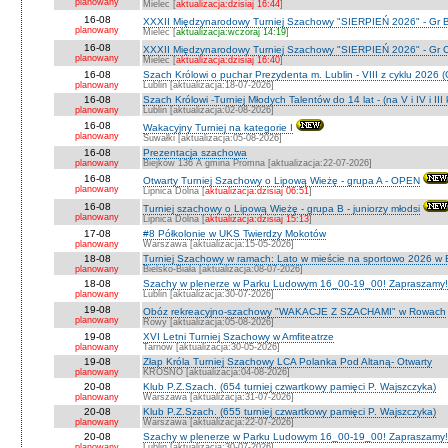
planowany
Mielec [
aktualizacja:dzisiaj 16:44
]
16-08
XXXII Międzynarodowy Turniej Szachowy "SIERPIEŃ 2026" - Gr B
planowany
Mielec [
aktualizacja:wczoraj 14:19
]
16-08
XXXII Międzynarodowy Turniej Szachowy "SIERPIEŃ 2026" - Gr C J
planowany
Mielec [
aktualizacja:dzisiaj 16:40
]
16-08
Szach Królowi o puchar Prezydenta m. Lublin - VIII z cyklu 2026
planowany
Lublin [aktualizacja:18-07-2026]
16-08
Szach Królowi -Turniej Młodych Talentów do 14 lat - (na V i IV i III
planowany
Lublin [aktualizacja:02-08-2026]
16-08
Wakacyjny Turniej na kategorie I
planowany
Suwałki [aktualizacja:05-08-2026]
16-08
Prezentacja szachowa
planowany
Biejków 136 A gmina Promna [aktualizacja:22-07-2026]
16-08
Otwarty Turniej Szachowy o Lipową Wieżę - grupa A - OPEN
planowany
Lipnica Dolna [
aktualizacja:dzisiaj 06:51
]
16-08
Turniej szachowy o Lipową Wieżę - grupa B - juniorzy młodsi
planowany
Lipnica Dolna [
aktualizacja:dzisiaj 15:13
]
17-08
#8 Półkolonie w UKS Twierdzy Mokotów
planowany
Warszawa [aktualizacja:15-05-2026]
18-08
Turniej Szachowy w ramach: Lato w mieście na sportowo 2026 w Bie
planowany
Bielsko-Biała [aktualizacja:08-07-2026]
18-08
Szachy w plenerze w Parku Ludowym 16_00-19_00! Zapraszamy!
planowany
Lublin [aktualizacja:30-07-2026]
19-08
Obóz rekreacyjno-szachowy "WAKACJE Z SZACHAMI" w Rowach
planowany
Rowy [aktualizacja:05-08-2026]
19-08
XVI Letni Turniej Szachowy w Amfiteatrze
planowany
Tarnów [aktualizacja:30-05-2026]
19-08
Złap Króla Turniej Szachowy LCA Polanka Pod Altaną- Otwarty
planowany
KROSNO [aktualizacja:04-08-2026]
20-08
Klub P.Z.Szach. (654 turniej czwartkowy pamięci P. Wajszczyka)
planowany
Warszawa [aktualizacja:31-07-2026]
20-08
Klub P.Z.Szach. (655 turniej czwartkowy pamięci P. Wajszczyka)
planowany
Warszawa [aktualizacja:22-07-2026]
20-08
Szachy w plenerze w Parku Ludowym 16_00-19_00! Zapraszamy!
planowany
Lublin [aktualizacja:30-07-2026]