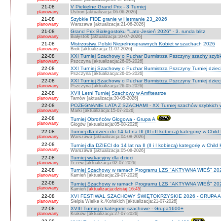
21-08
V Piekielne Grand Prix - 3 Turniej
planowany
Ustroń [aktualizacja:06-06-2026]
21-08
Szybkie FIDE granie w Hetmanie 23_2026
planowany
Warszawa [aktualizacja:21-06-2026]
21-08
Grand Prix Białegostoku "Lato-Jesień 2026" - 3. runda blitz
planowany
Białystok [aktualizacja:10-07-2026]
21-08
Mistrzostwa Polski Niepełnosprawnych Kobiet w szachach 2026
planowany
Brok [aktualizacja:11-07-2026]
22-08
XXI Turniej Szachowy o Puchar Burmistrza Pszczyny szachy szyb
planowany
Pszczyna [aktualizacja:26-05-2026]
22-08
XXI Turniej Szachowy o Puchar Burmistrza Pszczyny Turniej dzieci
planowany
Pszczyna [aktualizacja:26-05-2026]
22-08
XXI Turniej Szachowy o Puchar Burmistrza Pszczyny Turniej dzieci
planowany
Pszczyna [aktualizacja:26-05-2026]
22-08
XVII Letni Turniej Szachowy w Amfiteatrze
planowany
Tarnów [aktualizacja:30-05-2026]
22-08
POŻEGNANIE LATA Z SZACHAMI - XX Turniej szachów szybkich 
planowany
Marki [aktualizacja:15-07-2026]
22-08
Turniej Obrońców Głogowa - Grupa A
planowany
Głogów [aktualizacja:05-08-2026]
22-08
Turniej dla dzieci do 14 lat na III (III i II kobiecą) kategorię w Chi
planowany
Warszawa [aktualizacja:04-08-2026]
22-08
Turniej dla DZIECI do 14 lat na II (II i I kobiecą) kategorię w Chil
planowany
Warszawa [aktualizacja:05-08-2026]
22-08
Turniej wakacyjny dla dzieci
planowany
Tczew [aktualizacja:02-07-2026]
22-08
Turniej Szachowy w ramach Programu LZS "AKTYWNA WIEŚ" 202
planowany
Kamień [aktualizacja:29-07-2026]
22-08
Turniej Szachowy w ramach Programu LZS "AKTYWNA WIEŚ" 202
planowany
Kamień [
aktualizacja:dzisiaj 16:45
]
22-08
XVI FESTIWAL SZACHOWY ŚWIĘTOKRZYSKIE 2026 - GRUPA A 
planowany
Sielpia Wielka k./Końskich [aktualizacja:21-07-2026]
22-08
XVIII Turniej o kategorie szachowe - Grupa1600+
planowany
Kraków [aktualizacja:27-07-2026]