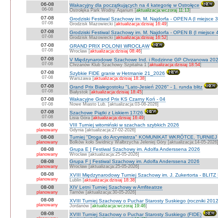
06-08
Wakacyjny dla początkujących na 4 kategorię w Ostrołęce
06-08
Ostrołęka Park Wodny Aqarium [
aktualizacja:wczoraj 11:13
]
07-08
Grodziski Festiwal Szachowy im. M. Najdorfa - OPEN A (I miejsce 
07-08
Grodzisk Mazowiecki [
aktualizacja:dzisiaj 16:49
]
07-08
Grodziski Festiwal Szachowy im. M. Najdorfa - OPEN B (I miejsce 
07-08
Grodzisk Mazowiecki [
aktualizacja:dzisiaj 16:52
]
07-08
GRAND PRIX POLONII WROCŁAW
07-08
Wrocław [
aktualizacja:dzisiaj 08:46
]
07-08
V Międzynarodowe Szachowe Ind. i Rodzinne GP Chrzanowa 202
07-08
Chrzanów Klub Szachowy Szpitalna 1 [
aktualizacja:dzisiaj 18:54
]
07-08
Szybkie FIDE granie w Hetmanie 21_2026
07-08
Warszawa [
aktualizacja:dzisiaj 18:38
]
07-08
Grand Prix Białegostoku "Lato-Jesień 2026" - 1. runda blitz
07-08
Białystok [
aktualizacja:dzisiaj 18:45
]
07-08
Wakacyjne Grand Prix KS Czarny Koń - 04
07-08
Nowe Miasto Lub. [aktualizacja:03-08-2026]
07-08
Szachowe Piątki z Liskiem 17/26
07-08
Lisia Góra [
aktualizacja:dzisiaj 16:49
]
08-08
VIII Turniej witomiński w szachach szybkich 2026
planowany
Gdynia [aktualizacja:27-02-2026]
08-08
Turniej "Droga do Arcymistrza" KOMUNIKAT WKRÓTCE. TURNIEJ O V
planowany
Bolków koło Świdnicy Wałbrzycha Jeleniej Góry [aktualizacja:14-05-2026
08-08
Grupa E | Festiwal Szachowy im. Adolfa Anderssena 2026
planowany
Wrocław [aktualizacja:25-05-2026]
08-08
Grupa F | Festiwal Szachowy im. Adolfa Anderssena 2026
planowany
Wrocław [aktualizacja:25-05-2026]
08-08
XVIII Międzynarodowy Turniej Szachowy im. J. Zukertorta - BLITZ
planowany
Lublin [
aktualizacja:dzisiaj 18:38
]
08-08
XIV Letni Turniej Szachowy w Amfiteatrze
planowany
Tarnów [aktualizacja:30-05-2026]
08-08
XVIII Turniej Szachowy o Puchar Starosty Suskiego (roczniki 201
planowany
Jordanów [
aktualizacja:wczoraj 19:46
]
08-08
XVIII Turniej Szachowy o Puchar Starosty Suskiego (FIDE)