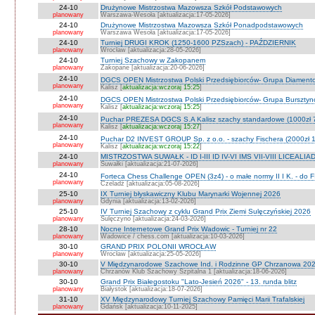
24-10
Drużynowe Mistrzostwa Mazowsza Szkół Podstawowych
planowany
Warszawa-Wesoła [aktualizacja:17-05-2026]
24-10
Drużynowe Mistrzostwa Mazowsza Szkół Ponadpodstawowych
planowany
Warszawa Wesoła [aktualizacja:17-05-2026]
24-10
Turniej DRUGI KROK (1250-1600 PZSzach) - PAŹDZIERNIK
planowany
Wrocław [aktualizacja:28-05-2026]
24-10
Turniej Szachowy w Zakopanem
planowany
Zakopane [aktualizacja:20-06-2026]
24-10
DGCS OPEN Mistrzostwa Polski Przedsiębiorców- Grupa Diament
planowany
Kalisz [
aktualizacja:wczoraj 15:25
]
24-10
DGCS OPEN Mistrzostwa Polski Przedsiębiorców- Grupa Burszty
planowany
Kalisz [
aktualizacja:wczoraj 15:25
]
24-10
Puchar PREZESA DGCS S.A Kalisz szachy standardowe (1000zł 
planowany
Kalisz [
aktualizacja:wczoraj 15:27
]
24-10
Puchar D2 INVEST GROUP Sp. z o.o. - szachy Fischera (2000zł 1
planowany
Kalisz [
aktualizacja:wczoraj 15:22
]
24-10
MISTRZOSTWA SUWAŁK - ID I-III ID IV-VI IMS VII-VIII LICEALIA
planowany
Suwałki [aktualizacja:21-07-2026]
24-10
Forteca Chess Challenge OPEN (3z4) - o małe normy II I K. - do F
planowany
Czeladź [aktualizacja:05-08-2026]
25-10
IX Turniej błyskawiczny Klubu Marynarki Wojennej 2026
planowany
Gdynia [aktualizacja:13-02-2026]
25-10
IV Turniej Szachowy z cyklu Grand Prix Ziemi Sulęczyńskiej 2026
planowany
Sulęczyno [aktualizacja:24-03-2026]
28-10
Nocne Internetowe Grand Prix Wadowic - Turniej nr 22
planowany
Wadowice / chess.com [aktualizacja:10-03-2026]
30-10
GRAND PRIX POLONII WROCŁAW
planowany
Wrocław [aktualizacja:25-05-2026]
30-10
V Międzynarodowe Szachowe Ind. i Rodzinne GP Chrzanowa 2026
planowany
Chrzanów Klub Szachowy Szpitalna 1 [aktualizacja:18-06-2026]
30-10
Grand Prix Białegostoku "Lato-Jesień 2026" - 13. runda blitz
planowany
Białystok [aktualizacja:18-07-2026]
31-10
XV Międzynarodowy Turniej Szachowy Pamięci Marii Trafalskiej
planowany
Gdańsk [aktualizacja:10-11-2025]