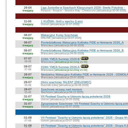
26-04
Liga Juniorów w Szachach Klasycznych 2026- Strefa Południe -
trwający
Pyrzyce - Krzęcin - Strzelce Kraj - Choszczno [aktualizacja:30-06-2026]
11-06
1 KUŹNIA - Król u wyrchu (Lato)
trwający
Ustroń [aktualizacja:31-07-2026]
06-07
Wakacyjne Kursy Szachowe
trwający
ONLINE [aktualizacja:03-07-2026]
06-07
Poniedziałkowa Wakacyjna Kołówka FIDE w Hetmanie 2026_A
trwający
Warszawa [aktualizacja:04-08-2026]
06-07
Poniedziałkowa Wakacyjna Kołówka FIDE w Hetmanie 2026_B
trwający
Warszawa [aktualizacja:04-08-2026]
07-07
319th YMCA Summer 2026-B
06-08
Warszawa [
aktualizacja:wczoraj 21:00
]
08-07
318th YMCA Summer 2026-A
07-08
Warszawa [
aktualizacja:wczoraj 21:00
]
26-07
Niedzielna Wakacyjna Kołówka FIDE w Hetmanie 2026 - ODWOŁ
trwający
Warszawa [aktualizacja:25-07-2026]
26-07
Obóz szachowy TALENT (ZIELENIEC)
05-08
Duszniki-Zdrój [aktualizacja:04-06-2026]
28-07
Szachowe wczasy nad morzem
05-08
Niechorze [aktualizacja:04-12-2025]
31-07
VII Festiwal Szachy w Ustroniu łączą pokolenia 2026
trwający
Ustroń [aktualizacja:10-05-2026]
31-07
Zgrupowanie Szachowe- VII Festiwal Szachy w Ustroniu łączą po
trwający
Ustroń [aktualizacja:02-07-2026]
01-08
VII Festiwal "Szachy w Ustroniu łączą pokolenia" 2026 - Grupa M
07-08
Ustroń [aktualizacja:03-07-2026]
01-08
VII Festiwal "Szachy w Ustroniu łączą pokolenia" 2026 - Grupa A