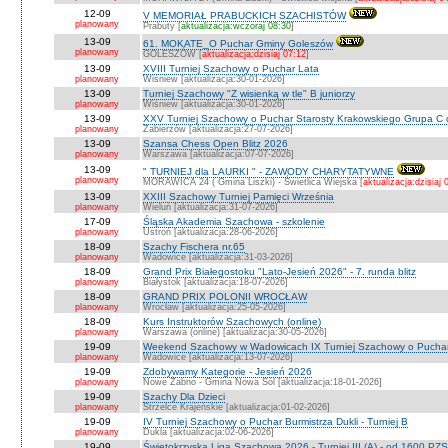
12-09
V MEMORIAŁ PRABUCKICH SZACHISTÓW
planowany
Prabuty [
aktualizacja:wczoraj 08:30
]
13-09
61. MOKATE_O Puchar Gminy Goleszów
planowany
GOLESZÓW [
aktualizacja:dzisiaj 07:12
]
13-09
XVIII Turniej Szachowy o Puchar Lata
planowany
Wiśniew [aktualizacja:30-01-2026]
13-09
Turniej Szachowy "Z wisienką w tle" B juniorzy
planowany
Wiśniew [aktualizacja:30-01-2026]
13-09
XXV Turniej Szachowy o Puchar Starosty Krakowskiego Grupa C d
planowany
Zabierzów [aktualizacja:27-07-2026]
13-09
Szansa Chess Open Blitz 2026
planowany
Warszawa [aktualizacja:07-07-2026]
13-09
" TURNIEJ dla LAURKI " - ZAWODY CHARYTATYWNE
planowany
MORAWICA 24 ( Gmina Liszki) - Świetlica Wiejska [
aktualizacja:dzisiaj 
13-09
XXIII Szachowy Turniej Pamięci Września
planowany
Wieluń [aktualizacja:31-07-2026]
17-09
Śląska Akademia Szachowa - szkolenie
planowany
Ustroń [aktualizacja:28-06-2026]
18-09
Szachy Fischera nr.65
planowany
Wadowice [aktualizacja:31-03-2026]
18-09
Grand Prix Białegostoku "Lato-Jesień 2026" - 7. runda blitz
planowany
Białystok [aktualizacja:18-07-2026]
18-09
GRAND PRIX POLONII WROCŁAW
planowany
Wrocław [aktualizacja:25-05-2026]
18-09
Kurs Instruktorów Szachowych (online)
planowany
Warszawa (online) [aktualizacja:30-05-2026]
19-09
Weekend Szachowy w Wadowicach IX Turniej Szachowy o Puchar S
planowany
Wadowice [aktualizacja:13-07-2026]
19-09
Zdobywamy Kategorie - Jesień 2026
planowany
Nowe Żabno - Gmina Nowa Sól [aktualizacja:18-01-2026]
19-09
Szachy Dla Dzieci
planowany
Strzelce Krajeńskie [aktualizacja:01-02-2026]
19-09
IV Turniej Szachowy o Puchar Burmistrza Dukli - Turniej B
planowany
Dukla [aktualizacja:02-06-2026]
19-09
Świętokrzyska Liga Szachowa 2026 - Turniej III (A) - od 1600 PZ