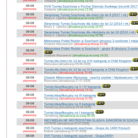
planowany
Jordanów [
aktualizacja:wczoraj 19:43
]
08-08
XVIII Turniej Szachowy o Puchar Starosty Suskiego (rocznik 2017 
planowany
Jordanów [
aktualizacja:wczoraj 13:26
]
08-08
Sierpniowy Turniej Szachowy dla dzieci do lat 9 (2017 i mł.)
planowany
Mosty k. Lęborka [
aktualizacja:wczoraj 16:57
]
08-08
Sierpniowy Turniej Szachowy dla dzieci do lat 12 (2014 i mł.)
planowany
Mosty k. Lęborka [
aktualizacja:wczoraj 16:57
]
08-08
Sierpniowy Turniej Szachowy dla młodzieży do lat 16 (2010 i mł.)
planowany
Mosty k. Lęborka [
aktualizacja:wczoraj 16:58
]
08-08
Mistrzostwa Polski Rodzin w Szachach (drużyny 2-osobowe I miejs
planowany
Grodzisk Mazowieckiz [
aktualizacja:dzisiaj 15:36
]
Mistrzostwa Polski Rodzin w Szachach - grupa B (drużyny 2-osobo
08-08
planowany
Grodzisk Mazowiecki [
aktualizacja:wczoraj 19:32
]
08-08
Turniej dla dzieci do 14 lat na V-IV kategorię w Child Kingdom
planowany
Warszawa [aktualizacja:05-08-2026]
08-08
Turniej dla dzieci do 14 lat na IV kategorię w Child Kingdom
planowany
Warszawa [
aktualizacja:dzisiaj 10:40
]
08-08
Otwarte Mistrzostwa Warszawy - szachy szybkie / błyskawiczne / k
planowany
Warszawa [aktualizacja:27-07-2026]
08-08
Turniej klasyfikacyjny na V i IV kategorię
planowany
Tarnobrzeg [
aktualizacja:dzisiaj 13:32
]
08-08
Turniej klasyfikacyjny na III kategorię
planowany
Tarnobrzeg [
aktualizacja:dzisiaj 11:02
]
08-08
Turniej klasyfikacyjny na II kategorię
planowany
Tarnobrzeg [aktualizacja:05-08-2026]
08-08
Turniej klasyfikaxyjny na I kategorię
planowany
Tarnobrzeg [
aktualizacja:wczoraj 09:20
]
08-08
INDYWIDUALNE MISTRZOSTWA ŚLĄSKA JUNIORÓW W SZACHAC
planowany
USTROŃ [aktualizacja:25-07-2026]
08-08
XVII Turniej o kategorie szachowe - Grupa do 1400 Pzszach
planowany
Kraków [aktualizacja:27-07-2026]
08-08
XVII Turniej o kategorie szachowe - Grupa1600+