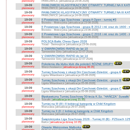
planowany
PAWŁOWICE [aktualizacja:24-06-2026]
19-09
PAWŁOWICKI KLASYFIKACYJNY OTWARTY TURNIEJ NA II KATEG
planowany
PAWŁOWICE [aktualizacja:24-06-2026]
19-09
PAWŁOWICKI KLASYFIKACYJNY OTWARTY TURNIEJ NA III KATEG
planowany
PAWŁOWICE [aktualizacja:24-06-2026]
19-09
II Powiatowa Liga Szachowa - grupa A Open - turniej #3
planowany
Brzesko - Mokrzyska [aktualizacja:23-06-2026]
19-09
II Powiatowa Liga Szachowa - grupa B 2012 i mł. oraz do 1600 - t
planowany
Brzesko - Mokrzyska [aktualizacja:23-06-2026]
19-09
II Powiatowa Liga Szachowa - grupa C 2016 i mł. oraz do 1400 - t
planowany
Brzesko - Mokrzyska [aktualizacja:23-06-2026]
19-09
POLSCA Baltic Chess Open 2026
planowany
Ystad - Świnoujście [aktualizacja:23-06-2026]
19-09
V GWARKOWSKI RAPID do lat 10
planowany
Tarnowskie Góry [aktualizacja:22-07-2026]
19-09
V GWARKOWSKI RAPID do lat 14
planowany
Tarnowskie Góry [aktualizacja:22-07-2026]
19-09
Pokolenia dla klubu klub dla pokoleń RÓŻNE GRUPY
planowany
Wierzchosławice [
aktualizacja:dzisiaj 06:35
]
19-09
Turniej Szachowy z okazji Dni Czechowic-Dziedzic - grupa A
planowany
Ligota Miliardowice [aktualizacja:05-08-2026]
19-09
Turniej Szachowy z okazji Dni Czechowic-Dziedzic - grupa B
planowany
Ligota Miliardowice [aktualizacja:05-08-2026]
19-09
Turniej Szachowy z okazji Dni Czechowic-Dziedzic - grupa C
planowany
Ligota Miliardowice [aktualizacja:05-08-2026]
19-09
Błyskawiczny Turniej Szachowy 50-lecia K.Sz. "HAŃCZA" Suwałki
planowany
Suwałki [
aktualizacja:wczoraj 21:35
]
19-09
Turniej na III (III i II kobiecą) kategorię w Child Kingdom
planowany
Warszawa [aktualizacja:26-07-2026]
19-09
Turniej na II (II i I kobiecą) kategorię w Child Kingdom
planowany
Warszawa [aktualizacja:26-07-2026]
19-09
Świętokrzyska Liga Szachowa 2026 - Turniej III (B) - PZSzach 1
planowany
Kielce [
aktualizacja:dzisiaj 10:35
]
19-09
Otwarte Mistrzostwa Malborka
planowany