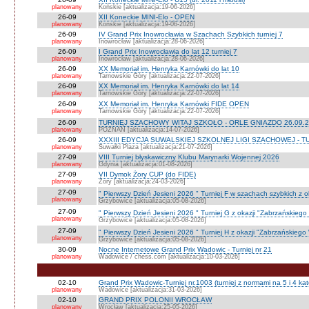
planowany
Końskie [aktualizacja:19-06-2026]
26-09
XII Koneckie MINI-Elo - OPEN
planowany
Końskie [aktualizacja:19-06-2026]
26-09
IV Grand Prix Inowrocławia w Szachach Szybkich turniej 7
planowany
Inowrocław [aktualizacja:28-06-2026]
26-09
I Grand Prix Inowrocławia do lat 12 turniej 7
planowany
Inowrocław [aktualizacja:28-06-2026]
26-09
XX Memoriał im. Henryka Karnówki do lat 10
planowany
Tarnowskie Góry [aktualizacja:22-07-2026]
26-09
XX Memoriał im. Henryka Karnówki do lat 14
planowany
Tarnowskie Góry [aktualizacja:22-07-2026]
26-09
XX Memoriał im. Henryka Karnówki FIDE OPEN
planowany
Tarnowskie Góry [aktualizacja:22-07-2026]
26-09
TURNIEJ SZACHOWY WITAJ SZKOŁO - ORLE GNIAZDO 26.09.2
planowany
POZNAŃ [aktualizacja:14-07-2026]
26-09
XXXIII EDYCJA SUWALSKIEJ SZKOLNEJ LIGI SZACHOWEJ - TU
planowany
Suwałki Plaza [aktualizacja:21-07-2026]
27-09
VIII Turniej błyskawiczny Klubu Marynarki Wojennej 2026
planowany
Gdynia [aktualizacja:01-08-2026]
27-09
VII Dymok Żory CUP (do FIDE)
planowany
Żory [aktualizacja:24-03-2026]
27-09
" Pierwszy Dzień Jesieni 2026 " Turniej F w szachach szybkich z 
planowany
Grzybowice [aktualizacja:05-08-2026]
27-09
" Pierwszy Dzień Jesieni 2026 " Turniej G z okazji "Zabrzańskiego
planowany
Grzybowice [aktualizacja:05-08-2026]
27-09
" Pierwszy Dzień Jesieni 2026 " Turniej H z okazji "Zabrzańskiego
planowany
Grzybowice [aktualizacja:05-08-2026]
30-09
Nocne Internetowe Grand Prix Wadowic - Turniej nr 21
planowany
Wadowice / chess.com [aktualizacja:10-03-2026]
02-10
Grand Prix Wadowic-Turniej nr.1003 (turniej z normami na 5 i 4 kat
planowany
Wadowice [aktualizacja:31-03-2026]
02-10
GRAND PRIX POLONII WROCŁAW
planowany
Wrocław [aktualizacja:25-05-2026]