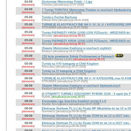
04-09
Drużynowe Mistrzostwa Polski - I Liga
planowany
Chotowa [aktualizacja:23-07-2026]
04-09
7 Turniej TOROTAX Mistrzostwa Powiatu w szachach błyskawiczn
planowany
Łowicz [aktualizacja:05-08-2026]
05-09
Turniej o Puchar Bachusa
planowany
Zielona Góra [aktualizacja:18-01-2026]
05-09
TURNIEJE KLASYFIKACYJNE NA V; IV; III; II; I KATEGORIĘ OR
planowany
STRUMIEŃ [aktualizacja:25-07-2026]
05-09
Turniej PIERWSZY KROK (1000-1200 PZSzach) - WRZESIEŃ do l
planowany
Wrocław [
aktualizacja:dzisiaj 08:47
]
05-09
Turniej PIERWSZY KROK (1000-1200 PZSzach) - WRZESIEŃ od l
planowany
Wrocław [
aktualizacja:dzisiaj 08:47
]
05-09
Otwarte Mistrzostwa Kwidzyna w szachach szybkich
planowany
Kwidzyn [aktualizacja:24-07-2026]
05-09
150 lecie powstania Szkoły Podstawowej w Piekarach
planowany
PIEKARY (Gmina Liszki) [
aktualizacja:dzisiaj 06:23
]
05-09
Turniej na V-IV kategorię w Child Kingdom
planowany
Warszawa [aktualizacja:26-07-2026]
05-09
Turniej na IV kategorię w Child Kingdom
planowany
Warszawa [aktualizacja:26-07-2026]
06-09
TURNIEJE KLASYFIKACYJNE NA V; IV KATEGORIĘ oraz III KOB
planowany
STRUMIEŃ [aktualizacja:25-07-2026]
06-09
Otwarte Mistrzostwa Kwidzyna w szachach błyskawicznych
planowany
Kwidzyn [aktualizacja:24-07-2026]
06-09
III OTWARTY TURNIEJ SZACHOWY RYBNIK 2026 - 3 rapid (do F
planowany
Rybnik [
aktualizacja:wczoraj 16:07
]
08-09
Knurowska Liga Szachów Szybkich turniej 6 z 8
planowany
Knurów Szczygłowice [aktualizacja:19-07-2026]
09-09
Eliminacje Strefowe PL-LU do Finału MP Młodzików do lat 10 w 20
planowany
Sosnowica [aktualizacja:04-08-2026]
09-09
Eliminacje Strefowe PL-LU do Finału OOM do lat 12 w 2027 roku -
planowany
Sosnowica [aktualizacja:04-08-2026]
09-09
Eliminacje Strefowe PL-LU do Finału OOM do lat 14 w 2027 roku 
planowany
Sosnowica [aktualizacja:04-08-2026]
09-09