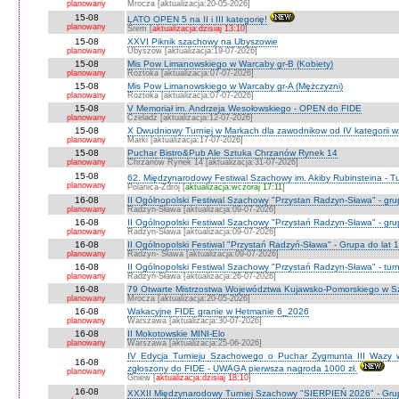
planowany
Mrocza [aktualizacja:20-05-2026]
15-08
LATO OPEN 5 na II i III kategorię!
planowany
Śrem [
aktualizacja:dzisiaj 13:10
]
15-08
XXVI Piknik szachowy na Ubyszowie
planowany
Ubyszów [aktualizacja:19-07-2026]
15-08
Mis Pow Limanowskiego w Warcaby gr-B (Kobiety)
planowany
Roztoka [aktualizacja:07-07-2026]
15-08
Mis Pow Limanowskiego w Warcaby gr-A (Mężczyzni)
planowany
Roztoka [aktualizacja:07-07-2026]
15-08
V Memoriał im. Andrzeja Wesołowskiego - OPEN do FIDE
planowany
Czeladź [aktualizacja:12-07-2026]
15-08
X Dwudniowy Turniej w Markach dla zawodnikow od IV kategorii 
planowany
Marki [aktualizacja:17-07-2026]
15-08
Puchar Bistro&Pub Ale Sztuka Chrzanów Rynek 14
planowany
Chrzanów Rynek 14 [aktualizacja:31-07-2026]
15-08
62. Międzynarodowy Festiwal Szachowy im. Akiby Rubinsteina - Tu
planowany
Polanica-Zdrój [
aktualizacja:wczoraj 17:11
]
16-08
II Ogólnopolski Festiwal Szachowy "Przystan Radzyn-Sława" - gr
planowany
Radzyn-Sława [aktualizacja:09-07-2026]
16-08
II Ogólnopolski Festiwal Szachowy "Przystań Radzyn-Sława" - gru
planowany
Radzyn-Sława [aktualizacja:09-07-2026]
16-08
II Ogólnopolski Festiwal "Przystań Radzyń-Sława" - Grupa do lat 
planowany
Radzyn- Sława [aktualizacja:09-07-2026]
16-08
II Ogólnopolski Festiwal Szachowy "Przystań Radzyn-Sława" - turni
planowany
Radzyń-Sława [aktualizacja:26-07-2026]
16-08
79 Otwarte Mistrzostwa Województwa Kujawsko-Pomorskiego w Sz
planowany
Mrocza [aktualizacja:20-05-2026]
16-08
Wakacyjne FIDE granie w Hetmanie 6_2026
planowany
Warszawa [aktualizacja:30-07-2026]
16-08
II Mokotowskie MINI-Elo
planowany
Warszawa [aktualizacja:25-06-2026]
IV Edycja Turnieju Szachowego o Puchar Zygmunta III Wazy w
16-08
zgłoszony do FIDE - UWAGA pierwsza nagroda 1000 zł.
planowany
Gniew [
aktualizacja:dzisiaj 18:10
]
16-08
XXXII Międzynarodowy Turniej Szachowy "SIERPIEŃ 2026" - Grup