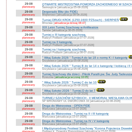
29-08
OTWARTE MISTRZOSTWA POMORZA ZACHODNIEGO W SZACH
planowany
Świnoujście [aktualizacja:05-08-2026]
29-08
Desperado Blitz (do FIDE)
planowany
Wejherowo [aktualizacja:09-06-2026]
29-08
Turniej DRUGI KROK (1250-1600 PZSzach) - SIERPIEŃ
planowany
Wrocław [
aktualizacja:dzisiaj 08:47
]
29-08
XIX Letni Turniej Szachowy w Amfiteatrze
planowany
Tarnów [aktualizacja:30-05-2026]
29-08
Turniej o III kategorię szachową.
planowany
Radzyń Podlaski [aktualizacja:07-07-2026]
29-08
Turniej na II kategorię.
planowany
Radzyń Podlaski [aktualizacja:07-07-2026]
29-08
Turniej na I kategorię szachową.
planowany
Radzyń Podlaski [aktualizacja:08-07-2026]
29-08
" Witaj Szkoło 2026 " Turniej A do lat 18 o normy K i I kategorię
planowany
Grzybowice [aktualizacja:05-08-2026]
29-08
" Witaj Szkoło 2026 " Turniej B do lat 14 o kategorię I kobiecą i I
planowany
Grzybowice [aktualizacja:05-08-2026]
29-08
Turniej Szachowy dla dzieci - Piknik Parafii pw. Św. Judy Tadeus
planowany
Rzeszów [
aktualizacja:wczoraj 10:05
]
29-08
" Witaj Szkoło 2026 " Turniej C do lat 10
planowany
Grzybowice [aktualizacja:05-08-2026]
29-08
" Witaj Szkołoi 2026 " Turniej D do lat 7
planowany
Grzybowice [aktualizacja:05-08-2026]
29-08
TURNIEJ SZACHÓW SZYBKICH - II MEMORIAŁ WIESŁAWA OLI
planowany
SP WRONIAWY UL DWORCOWA 33 [aktualizacja:02-08-2026]
29-08
Droga do Mistrzostwa - OPEN FIDE
planowany
Warszawa [aktualizacja:15-07-2026]
29-08
Droga do Mistrzostwa - Turniej na II i III kategorię
planowany
Warszawa [aktualizacja:15-07-2026]
29-08
Droga do Mistrzostwa - Turniej na IV i V kategorię
planowany
Warszawa [aktualizacja:15-07-2026]
29-08
I Międzynarodowy Festiwal Szachowy "Korona Pojezierza Drawski
planowany
Gudowo k. Drawska Pomorskiego [aktualizacja:22-07-2026]