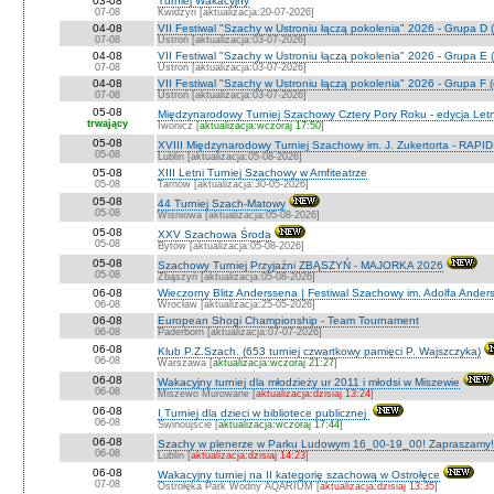
03-08
Turniej Wakacyjny
07-08
Kwidzyn [aktualizacja:20-07-2026]
04-08
VII Festiwal "Szachy w Ustroniu łączą pokolenia" 2026 - Grupa D (
07-08
Ustroń [aktualizacja:03-07-2026]
04-08
VII Festiwal "Szachy w Ustroniu łączą pokolenia" 2026 - Grupa E (
07-08
Ustroń [aktualizacja:03-07-2026]
04-08
VII Festiwal "Szachy w Ustroniu łączą pokolenia" 2026 - Grupa F (
07-08
Ustroń [aktualizacja:03-07-2026]
05-08
Międzynarodowy Turniej Szachowy Cztery Pory Roku - edycja Let
trwający
Iwonicz [
aktualizacja:wczoraj 17:50
]
05-08
XVIII Międzynarodowy Turniej Szachowy im. J. Zukertorta - RAPI
05-08
Lublin [aktualizacja:05-08-2026]
05-08
XIII Letni Turniej Szachowy w Amfiteatrze
05-08
Tarnów [aktualizacja:30-05-2026]
05-08
44 Turniej Szach-Matowy
05-08
Wiśniowa [aktualizacja:05-08-2026]
05-08
XXV Szachowa Środa
05-08
Bytów [aktualizacja:05-08-2026]
05-08
Szachowy Turniej Przyjaźni ZBĄSZYŃ - MAJORKA 2026
05-08
Zbąszyń [aktualizacja:05-08-2026]
06-08
Wieczorny Blitz Anderssena | Festiwal Szachowy im. Adolfa Ande
06-08
Wrocław [aktualizacja:25-05-2026]
06-08
European Shogi Championship - Team Tournament
06-08
Paderborn [aktualizacja:07-07-2026]
06-08
Klub P.Z.Szach. (653 turniej czwartkowy pamięci P. Wajszczyka)
06-08
Warszawa [
aktualizacja:wczoraj 21:27
]
06-08
Wakacyjny turniej dla młodzieży ur 2011 i młodsi w Miszewie
06-08
Miszewo Murowane [
aktualizacja:dzisiaj 13:24
]
06-08
I Turniej dla dzieci w bibliotece publicznej
06-08
Świnoujście [
aktualizacja:wczoraj 17:44
]
06-08
Szachy w plenerze w Parku Ludowym 16_00-19_00! Zapraszamy!
06-08
Lublin [
aktualizacja:dzisiaj 14:23
]
06-08
Wakacyjny turniej na II kategorię szachową w Ostrołęce
07-08
Ostrołęka Park Wodny AQARIUM [
aktualizacja:dzisiaj 13:35
]