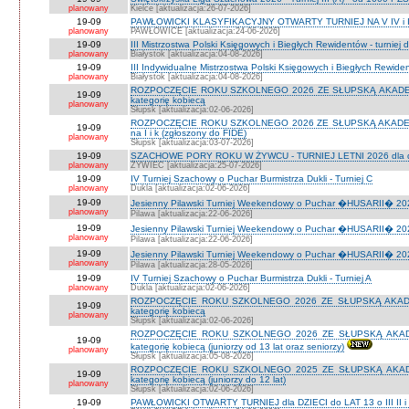
planowany
Kielce [aktualizacja:26-07-2026]
19-09
PAWŁOWICKI KLASYFIKACYJNY OTWARTY TURNIEJ NA V IV i I
planowany
PAWŁOWICE [aktualizacja:24-06-2026]
19-09
III Mistrzostwa Polski Księgowych i Biegłych Rewidentów - turniej d
planowany
Białystok [aktualizacja:04-08-2026]
19-09
III Indywidualne Mistrzostwa Polski Księgowych i Biegłych Rewid
planowany
Białystok [aktualizacja:04-08-2026]
ROZPOCZĘCIE ROKU SZKOLNEGO 2026 ZE SŁUPSKĄ AKADEMIĄ 
19-09
kategorię kobiecą
planowany
Słupsk [aktualizacja:02-06-2026]
ROZPOCZĘCIE ROKU SZKOLNEGO 2026 ZE SŁUPSKĄ AKADEMIĄ
19-09
na I i k (zgłoszony do FIDE)
planowany
Słupsk [aktualizacja:03-07-2026]
19-09
SZACHOWE PORY ROKU W ŻYWCU - TURNIEJ LETNI 2026 dla dzie
planowany
ŻYWIEC [aktualizacja:25-07-2026]
19-09
IV Turniej Szachowy o Puchar Burmistrza Dukli - Turniej C
planowany
Dukla [aktualizacja:02-06-2026]
19-09
Jesienny Pilawski Turniej Weekendowy o Puchar �HUSARII� 2026
planowany
Pilawa [aktualizacja:22-06-2026]
19-09
Jesienny Pilawski Turniej Weekendowy o Puchar �HUSARII� 2026
planowany
Pilawa [aktualizacja:22-06-2026]
19-09
Jesienny Pilawski Turniej Weekendowy o Puchar �HUSARII� 2026
planowany
Pilawa [aktualizacja:28-05-2026]
19-09
IV Turniej Szachowy o Puchar Burmistrza Dukli - Turniej A
planowany
Dukla [aktualizacja:02-06-2026]
ROZPOCZĘCIE ROKU SZKOLNEGO 2026 ZE SŁUPSKĄ AKADEMI
19-09
kategorię kobiecą
planowany
Słupsk [aktualizacja:02-06-2026]
ROZPOCZĘCIE ROKU SZKOLNEGO 2026 ZE SŁUPSKĄ AKADEMI
19-09
kategorię kobiecą (juniorzy od 13 lat oraz seniorzy)
planowany
Słupsk [aktualizacja:05-08-2026]
ROZPOCZĘCIE ROKU SZKOLNEGO 2025 ZE SŁUPSKĄ AKADEMI
19-09
kategorię kobiecą (juniorzy do 12 lat)
planowany
Słupsk [aktualizacja:02-06-2026]
19-09
PAWŁOWICKI OTWARTY TURNIEJ dla DZIECI do LAT 13 o III II i I