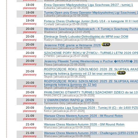
Malbork [aktualizacja:05-08-2026]
19-09
Enea Operator Międzyszkolna Liga Szachowa 26/27 - turniej 1
planowany
Łubianka [aktualizacja:02-08-2026]
19-09
Turniej Open przy Enea Operator Międzyszkolnej Ligi Szachowej 26
planowany
Łubianka [aktualizacja:02-08-2026]
19-09
Forteca Chess Challenge Junior (3z4)- U14 - o kategorie III II I k
planowany
Czeladź [aktualizacja:05-08-2026]
20-09
Weekend Szachowy w Wadowicach - X Turniej o Szachowy Puchar B
planowany
Wadowice [aktualizacja:13-07-2026]
20-09
Eliminacje Strefy Lubusko-Dolnośląskiej do MPM oraz OOM
planowany
Radzyn-Sława [aktualizacja:03-08-2026]
20-09
Jesienne FIDE granie w Hetmanie 2026
planowany
Warszawa [aktualizacja:05-08-2026]
20-09
SZACHOWE PORY ROKU W ŻYWCU - TURNIEJ LETNI 2026 OPEN
planowany
ŻYWIEC [aktualizacja:25-07-2026]
20-09
Jesienny Pilawski Turniej Weekendowy o Puchar �HUSARII� 2026
planowany
Pilawa [aktualizacja:22-06-2026]
ROZPOCZĘCIE ROKU SZKOLNEGO 2026 ZE SŁUPSKĄ AKADEMI
20-09
kategorię kobiecą (juniorzy od 13 lat oraz seniorzy)
planowany
Słupsk [aktualizacja:05-08-2026]
ROZPOCZĘCIE ROKU SZKOLNEGO 2025 ZE SŁUPSKĄ AKADEMI
20-09
kategorię kobiecą (juniorzy do 12 lat)
planowany
Słupsk [aktualizacja:02-06-2026]
20-09
PAWŁOWICKI OTWARTY TURNIEJ SZACHOWY DZIECI do lat 13 o ka
planowany
PAWŁOWICE [aktualizacja:24-06-2026]
20-09
V GWARKOWSKI RAPID gr. OPEN
planowany
Tarnowskie Góry [aktualizacja:22-07-2026]
20-09
Świętokrzyska Liga Szachowa 2026 - Turniej III (C) - do 1400 PZ
planowany
Kielce [aktualizacja:26-07-2026]
21-09
Warsaw Chess Masters Autumn 2026 - IM Round Robin
planowany
Warszawa [aktualizacja:03-08-2026]
21-09
Warsaw Chess Masters Autumn 2026 - GM Round Robin
planowany
Warszawa [aktualizacja:03-08-2026]
21-09
Warsaw Chess Masters Autumn 2026 - Challengers (1850-2150 F
planowany
Warszawa [aktualizacja:03-08-2026]