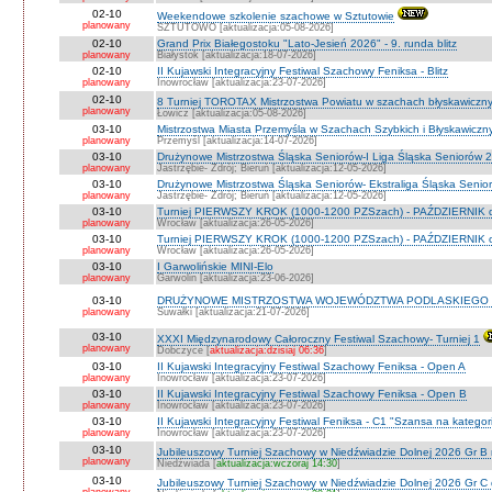
02-10
Weekendowe szkolenie szachowe w Sztutowie
planowany
SZTUTOWO [aktualizacja:05-08-2026]
02-10
Grand Prix Białegostoku "Lato-Jesień 2026" - 9. runda blitz
planowany
Białystok [aktualizacja:18-07-2026]
02-10
II Kujawski Integracyjny Festiwal Szachowy Feniksa - Blitz
planowany
Inowrocław [aktualizacja:23-07-2026]
02-10
8 Turniej TOROTAX Mistrzostwa Powiatu w szachach błyskawiczn
planowany
Łowicz [aktualizacja:05-08-2026]
03-10
Mistrzostwa Miasta Przemyśla w Szachach Szybkich i Błyskawiczn
planowany
Przemyśl [aktualizacja:14-07-2026]
03-10
Drużynowe Mistrzostwa Śląska Seniorów-I Liga Śląska Seniorów 
planowany
Jastrzębie- Zdrój; Bieruń [aktualizacja:12-05-2026]
03-10
Drużynowe Mistrzostwa Śląska Seniorów- Ekstraliga Śląska Seni
planowany
Jastrzębie- Zdrój; Bieruń [aktualizacja:12-05-2026]
03-10
Turniej PIERWSZY KROK (1000-1200 PZSzach) - PAŹDZIERNIK d
planowany
Wrocław [aktualizacja:26-05-2026]
03-10
Turniej PIERWSZY KROK (1000-1200 PZSzach) - PAŹDZIERNIK o
planowany
Wrocław [aktualizacja:26-05-2026]
03-10
I Garwolińskie MINI-Elo
planowany
Garwolin [aktualizacja:23-06-2026]
03-10
DRUŻYNOWE MISTRZOSTWA WOJEWÓDZTWA PODLASKIEGO 
planowany
Suwałki [aktualizacja:21-07-2026]
03-10
XXXI Międzynarodowy Całoroczny Festiwal Szachowy- Turniej 1
planowany
Dobczyce [
aktualizacja:dzisiaj 06:36
]
03-10
II Kujawski Integracyjny Festiwal Szachowy Feniksa - Open A
planowany
Inowrocław [aktualizacja:23-07-2026]
03-10
II Kujawski Integracyjny Festiwal Szachowy Feniksa - Open B
planowany
Inowrocław [aktualizacja:23-07-2026]
03-10
II Kujawski Integracyjny Festiwal Feniksa - C1 "Szansa na kategor
planowany
Inowrocław [aktualizacja:23-07-2026]
03-10
Jubileuszowy Turniej Szachowy w Niedźwiadzie Dolnej 2026 Gr B
planowany
Niedźwiada [
aktualizacja:wczoraj 14:30
]
03-10
Jubileuszowy Turniej Szachowy w Niedźwiadzie Dolnej 2026 Gr C