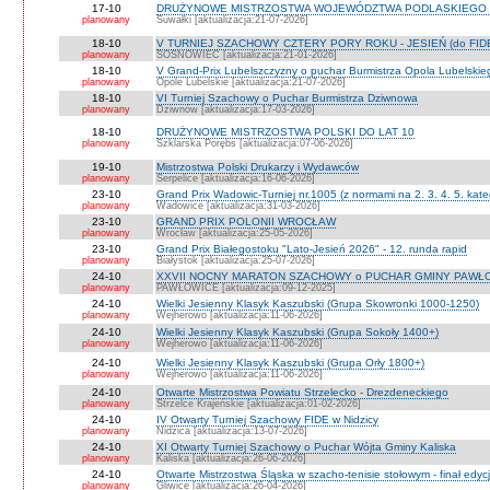
17-10
DRUŻYNOWE MISTRZOSTWA WOJEWÓDZTWA PODLASKIEGO 
planowany
Suwałki [aktualizacja:21-07-2026]
18-10
V TURNIEJ SZACHOWY CZTERY PORY ROKU - JESIEŃ (do FID
planowany
SOSNOWIEC [aktualizacja:21-01-2026]
18-10
V Grand-Prix Lubelszczyzny o puchar Burmistrza Opola Lubelskie
planowany
Opole Lubelskie [aktualizacja:21-07-2026]
18-10
VI Turniej Szachowy o Puchar Burmistrza Dziwnowa
planowany
Dziwnów [aktualizacja:17-03-2026]
18-10
DRUŻYNOWE MISTRZOSTWA POLSKI DO LAT 10
planowany
Szklarska Porębs [aktualizacja:07-06-2026]
19-10
Mistrzostwa Polski Drukarzy i Wydawców
planowany
Serpelice [aktualizacja:16-06-2026]
23-10
Grand Prix Wadowic-Turniej nr.1005 (z normami na 2. 3. 4. 5. kate
planowany
Wadowice [aktualizacja:31-03-2026]
23-10
GRAND PRIX POLONII WROCŁAW
planowany
Wrocław [aktualizacja:25-05-2026]
23-10
Grand Prix Białegostoku "Lato-Jesień 2026" - 12. runda rapid
planowany
Białystok [aktualizacja:25-07-2026]
24-10
XXVII NOCNY MARATON SZACHOWY o PUCHAR GMINY PAWŁOW
planowany
PAWŁOWICE [aktualizacja:09-12-2025]
24-10
Wielki Jesienny Klasyk Kaszubski (Grupa Skowronki 1000-1250)
planowany
Wejherowo [aktualizacja:11-06-2026]
24-10
Wielki Jesienny Klasyk Kaszubski (Grupa Sokoły 1400+)
planowany
Wejherowo [aktualizacja:11-06-2026]
24-10
Wielki Jesienny Klasyk Kaszubski (Grupa Orły 1800+)
planowany
Wejherowo [aktualizacja:11-06-2026]
24-10
Otwarte Mistrzostwa Powiatu Strzelecko - Drezdeneckiego
planowany
Strzelce Krajeńskie [aktualizacja:01-02-2026]
24-10
IV Otwarty Turniej Szachowy FIDE w Nidzicy
planowany
Nidzica [aktualizacja:13-07-2026]
24-10
XI Otwarty Turniej Szachowy o Puchar Wójta Gminy Kaliska
planowany
Kaliska [aktualizacja:26-06-2026]
24-10
Otwarte Mistrzostwa Śląska w szacho-tenisie stołowym - finał edyc
planowany
Gliwice [aktualizacja:26-04-2026]