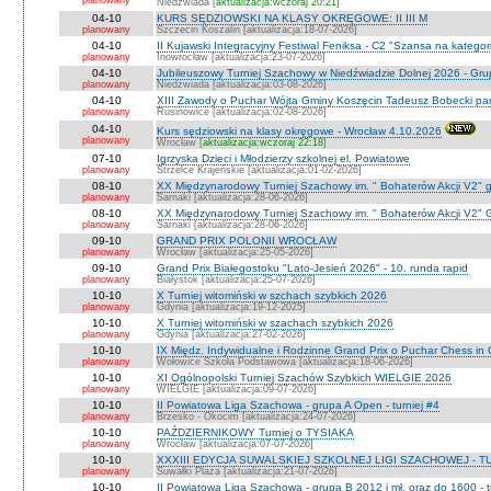
planowany
Niedźwiada [
aktualizacja:wczoraj 20:21
]
04-10
KURS SĘDZIOWSKI NA KLASY OKRĘGOWE: II III M
planowany
Szczecin Koszalin [aktualizacja:18-07-2026]
04-10
II Kujawski Integracyjny Festiwal Feniksa - C2 "Szansa na kategor
planowany
Inowrocław [aktualizacja:23-07-2026]
04-10
Jubileuszowy Turniej Szachowy w Niedźwiadzie Dolnej 2026 - Gr
planowany
Niedżwiada [aktualizacja:03-08-2026]
04-10
XIII Zawody o Puchar Wójta Gminy Koszęcin Tadeusz Bobecki pam
planowany
Rusinowice [aktualizacja:02-08-2026]
04-10
Kurs sędziowski na klasy okręgowe - Wrocław 4.10.2026
planowany
Wrocław [
aktualizacja:wczoraj 22:18
]
07-10
Igrzyska Dzieci i Młodzierzy szkolnej el. Powiatowe
planowany
Strzelce Krajeńskie [aktualizacja:01-02-2026]
08-10
XX Międzynarodowy Turniej Szachowy im. " Bohaterów Akcji V2" g
planowany
Sarnaki [aktualizacja:28-06-2026]
08-10
XX Międzynarodowy Turniej Szachowy im. " Bohaterów Akcji V2" 
planowany
Sarnaki [aktualizacja:28-06-2026]
09-10
GRAND PRIX POLONII WROCŁAW
planowany
Wrocław [aktualizacja:25-05-2026]
09-10
Grand Prix Białegostoku "Lato-Jesień 2026" - 10. runda rapid
planowany
Białystok [aktualizacja:25-07-2026]
10-10
X Turniej witomiński w szchach szybkich 2026
planowany
Gdynia [aktualizacja:19-12-2025]
10-10
X Turniej witomiński w szachach szybkich 2026
planowany
Gdynia [aktualizacja:27-02-2026]
10-10
IX Międz. Indywidualne i Rodzinne Grand Prix o Puchar Chess i
planowany
Wołowice Szkoła Podstawowa [aktualizacja:18-06-2026]
10-10
XI Ogólnopolski Turniej Szachów Szybkich WIELGIE 2026
planowany
WIELGIE [aktualizacja:09-07-2026]
10-10
II Powiatowa Liga Szachowa - grupa A Open - turniej #4
planowany
Brzesko - Okocim [aktualizacja:24-07-2026]
10-10
PAŹDZIERNIKOWY Turniej o TYSIAKA
planowany
Wrocław [aktualizacja:07-07-2026]
10-10
XXXIII EDYCJA SUWALSKIEJ SZKOLNEJ LIGI SZACHOWEJ - TU
planowany
Suwałki Plaza [aktualizacja:21-07-2026]
10-10
II Powiatowa Liga Szachowa - grupa B 2012 i mł. oraz do 1600 - t