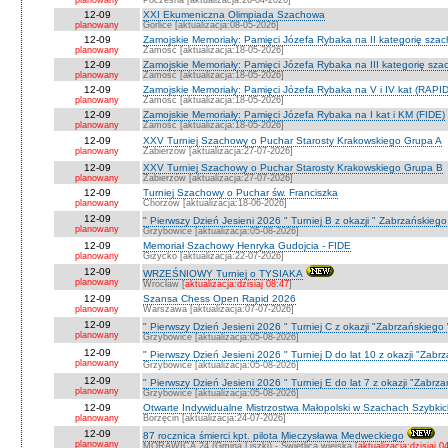
planowany
Poczesna [aktualizacja:26-04-2026]
12-09
XXI Ekumeniczna Olimpiada Szachowa
planowany
Gorlice [aktualizacja:08-05-2026]
12-09
Zamojskie Memoriały: Pamięci Józefa Rybaka na II kategorię sza
planowany
Zamość [aktualizacja:18-05-2026]
12-09
Zamojskie Memoriały: Pamięci Józefa Rybaka na III kategorię sz
planowany
Zamość [aktualizacja:18-05-2026]
12-09
Zamojskie Memoriały: Pamięci Józefa Rybaka na V i IV kat (RAPI
planowany
Zamość [aktualizacja:18-05-2026]
12-09
Zamojskie Memoriały: Pamięci Józefa Rybaka na I kat i KM (FIDE)
planowany
Zamość [aktualizacja:18-05-2026]
12-09
XXV Turniej Szachowy o Puchar Starosty Krakowskiego Grupa A
planowany
Zabierzów [aktualizacja:27-07-2026]
12-09
XXV Turniej Szachowy o Puchar Starosty Krakowskiego Grupa B
planowany
Zabierzów [aktualizacja:27-07-2026]
12-09
Turniej Szachowy o Puchar św. Franciszka
planowany
Chorzów [aktualizacja:18-06-2026]
12-09
" Pierwszy Dzień Jesieni 2026 " Turniej B z okazji " Zabrzańskieg
planowany
Grzybowice [aktualizacja:05-08-2026]
12-09
Memoriał Szachowy Henryka Gudojcia - FIDE
planowany
Giżycko [aktualizacja:22-07-2026]
12-09
WRZEŚNIOWY Turniej o TYSIAKA
planowany
Wrocław [
aktualizacja:dzisiaj 08:47
]
12-09
Szansa Chess Open Rapid 2026
planowany
Warszawa [aktualizacja:07-07-2026]
12-09
" Pierwszy Dzień Jesieni 2026 " Turniej C z okazji "Zabrzańskiego
planowany
Grzybowice [aktualizacja:05-08-2026]
12-09
" Pierwszy Dzień Jesieni 2026 " Turniej D do lat 10 z okazji "Zab
planowany
Grzybowice [aktualizacja:05-08-2026]
12-09
" Pierwszy Dzień Jesieni 2026 " Turniej E do lat 7 z okazji "Zabrz
planowany
Grzybowice [aktualizacja:05-08-2026]
12-09
Otwarte Indywidualne Mistrzostwa Małopolski w Szachach Szybki
planowany
Borzęcin [aktualizacja:24-07-2026]
12-09
87 rocznica śmierci kpt. pilota Mieczysława Medweckiego
planowany
MORAWICA 24 (Gmina Liszki) - Świetlica wiejska [
aktualizacja:dzisiaj 0