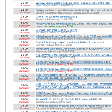
21-09
Warsaw Chess Masters Autumn 2026 - Futures (1650-1950 FIDE)
planowany
Warszawa [aktualizacja:03-08-2026]
24-09
Drużynowe Mistrzostwa Północno-wschodniego Mazowsza Szkół
planowany
WĄSEWO k/Ostrowi Mazowieckiej [aktualizacja:05-08-2026]
25-09
Grand Prix Wadowic-Turniej nr.1002
planowany
Wadowice [aktualizacja:31-03-2026]
25-09
Międzynarodowy Turniej Szachowy Cztery Pory Roku - edycja Jes
planowany
Iwonicz [
aktualizacja:wczoraj 17:50
]
25-09
GRAND PRIX POLONII WROCŁAW
planowany
Wrocław [aktualizacja:25-05-2026]
25-09
V Międzynarodowe Szachowe Ind. i Rodzinne GP Chrzanowa 2026
planowany
Chrzanów Klub Szachowy Szpitalna 1 [aktualizacja:18-06-2026]
25-09
Grand Prix Białegostoku "Lato-Jesień 2026" - 8. runda rapid
planowany
Białystok [aktualizacja:25-07-2026]
26-09
Mistrzostwa Wejherowa Juniorów w Szachach Klasycznych 2026
planowany
Wejherowo [aktualizacja:09-06-2026]
26-09
XVI OTWARTE MISTRZOSTWA SZACHOWE O PUCHAR ŻABIEGO K
planowany
STRUMIEŃ [aktualizacja:25-07-2026]
26-09
VII Międzynarodowy Memoriał Szachowy Alfreda Chrobaka ( do FI
planowany
Racibórz [
aktualizacja:dzisiaj 09:20
]
26-09
VII Międzynarodowy Memoriał Szachowy Alfreda Chrobaka - Junior
planowany
Racibórz [
aktualizacja:dzisiaj 09:17
]
XVIII OGÓLNOPOLSKI MEMORIAŁ im. SOTERO WISMONTA 
26-09
SZACHACH SZYBKICH - zgłoszony do FIDE
planowany
Słupsk [aktualizacja:25-05-2026]
XVIII OGÓLNOPOLSKI MEMORIAŁ im. SOTERO WISMON
26-09
KWALIFIKACYJNY DLA JUNIORÓW DO 14 LAT - kategoria V lub IV 
planowany
Słupsk [aktualizacja:16-05-2026]
26-09
CXXV Turniej Szachowy w Czytelni Naukowej nr 1 im. Janiny Engler
planowany
Warszawa [aktualizacja:07-05-2026]
26-09
Turniej DRUGI KROK (1250-1600 PZSzach) - WRZESIEŃ
planowany
Wrocław [aktualizacja:28-05-2026]
26-09
IX Międzynarodowe Indywidualne i Rodzinne Grand Prix Chess i
planowany
Chrzanów Klub Szachowy Szpitalna 1 [aktualizacja:18-06-2026]
26-09
XII Koneckie MINI-Elo - U15 (ur. 2011 i młodsi)