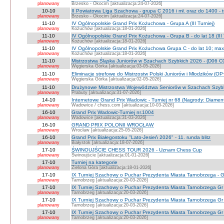
planowany
Brzesko - Okocim [aktualizacja:24-07-2026]
10-10
II Powiatowa Liga Szachowa - grupa C 2016 i mł. oraz do 1400 - t
planowany
Brzesko - Okocim [aktualizacja:24-07-2026]
11-10
IV Ogólnopolskie Grand Prix Kożuchowa - Grupa A (III Turniej)
planowany
Kożuchów [aktualizacja:18-01-2026]
11-10
IV Ogólnopolskie Grand Prix Kożuchowa - Grupa B - do lat 18 (III 
planowany
Kożuchów [aktualizacja:18-01-2026]
11-10
IV Ogólnopolskie Grand Prix Kożuchowa Grupa C - do lat 10; max 
planowany
Kożuchów [aktualizacja:18-01-2026]
11-10
Mistrzostwa Śląska Juniorów w Szachach Szybkich 2026 - (D06 
planowany
Węgierska Górka [aktualizacja:03-05-2026]
11-10
Eliminacje strefowe do Mistrzostw Polski Juniorów i Młodzików (O
planowany
Węgierska Górka [aktualizacja:02-05-2026]
11-10
Drużynowe Mistrzostwa Województwa Seniorów w Szachach Szyb
planowany
Prabuty [aktualizacja:31-07-2026]
14-10
Internetowe Grand Prix Wadowic - Turniej nr 68 (Nagrody: Diamen
planowany
Wadowice / chess.com [aktualizacja:10-03-2026]
16-10
Grand Prix Wadowic-Turniej nr.1004
planowany
Wadowice [aktualizacja:31-03-2026]
16-10
GRAND PRIX POLONII WROCŁAW
planowany
Wrocław [aktualizacja:25-05-2026]
16-10
Grand Prix Białegostoku "Lato-Jesień 2026" - 11. runda blitz
planowany
Białystok [aktualizacja:18-07-2026]
17-10
ŚWINOUJŚCIE CHESS TOUR 2026 - Uznam Chess Cup
planowany
Świnoujście [aktualizacja:01-01-2026]
17-10
Turniej na kategorie
planowany
Zielona Góra [aktualizacja:18-01-2026]
17-10
IX Turniej Szachowy o Puchar Prezydenta Miasta Tarnobrzega - G
planowany
Tarnobrzeg [aktualizacja:20-03-2026]
17-10
IX Turniej Szachowy o Puchar Prezydenta Miasta Tarnobrzega Gr
planowany
Tarnobrzeg [aktualizacja:20-03-2026]
17-10
IX Turniej Szachowy o Puchar Prezydenta Miasta Tarnobrzega Gr
planowany
Tarnobrzeg [aktualizacja:20-03-2026]
17-10
IX Turniej Szachowy o Puchar Prezydenta Miasta Tarnobrzega Gr 
planowany
Tarnobrzeg [aktualizacja:20-03-2026]