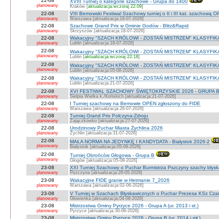
22-08
XVIII Turniej o kategorie szachowe - Grupa do 1400
planowany
Kraków [
aktualizacja:wczoraj 22:09
]
22-08
VIII Bemowski Festiwal Szachowy turniej o II i III kat. szachową 
planowany
Warszawa [aktualizacja:16-07-2026]
22-08
Szachowe Grand Prix w Gminie Godów - Blitz&Rapid
planowany
Skrzyszów [aktualizacja:18-07-2026]
22-08
Wakacyjny "SZACH KRÓLOWI - ZOSTAŃ MISTRZEM" KLASYFIK
planowany
Lublin [aktualizacja:18-07-2026]
22-08
Wakacyjny "SZACH KRÓLOWI - ZOSTAŃ MISTRZEM" KLASYFIK
planowany
Lublin [
aktualizacja:wczoraj 22:18
]
22-08
Wakacyjny "SZACH KRÓLOWI - ZOSTAŃ MISTRZEM" KLASYFI
planowany
Lublin [aktualizacja:05-08-2026]
22-08
Wakacyjny "SZACH KRÓLOWI - ZOSTAŃ MISTRZEM" KLASYFIKA
planowany
Lublin [aktualizacja:21-07-2026]
22-08
XVI FESTIWAL SZACHOWY ŚWIĘTOKRZYSKIE 2026 - GRUPA 
planowany
Sielpia Wielka k./Końskich [aktualizacja:21-07-2026]
22-08
I Turniej szachowy na Bemowie OPEN zgłoszony do FIDE
planowany
Warszawa [aktualizacja:26-07-2026]
22-08
Turniej Grand Prix Połczyna-Zdroju
planowany
Zajączkówko [aktualizacja:27-07-2026]
22-08
Urodzinowy Puchar Miasta Żychlina 2026
planowany
Żychlin [aktualizacja:31-07-2026]
22-08
MAŁA NORMA NA JEDYNKĘ I KANDYDATA - Białystok 2026-2
planowany
Białystok [aktualizacja:05-08-2026]
22-08
Turniej Obrońców Głogowa - Grupa B
planowany
Głogów [aktualizacja:05-08-2026]
23-08
XXI Turniej Szachowy o Puchar Burmistrza Pszczyny szachy błys
planowany
Pszczyna [aktualizacja:26-05-2026]
23-08
Wakacyjne FIDE granie w Hetmanie 7_2026
planowany
Warszawa [aktualizacja:02-06-2026]
23-08
V Turniej w Szachach Błyskawicznych o Puchar Prezesa KSz Cza
planowany
Głowienka [aktualizacja:04-08-2026]
23-08
Mistrzostwa Gminy Pyrzyce 2026 - Grupa A (ur. 2013 i st.)
planowany
Pyrzyce [aktualizacja:30-06-2026]
23-08
Mistrzostwa Gminy Pyrzyce 2026 - Grupa B (ur. 2014 i mł.)