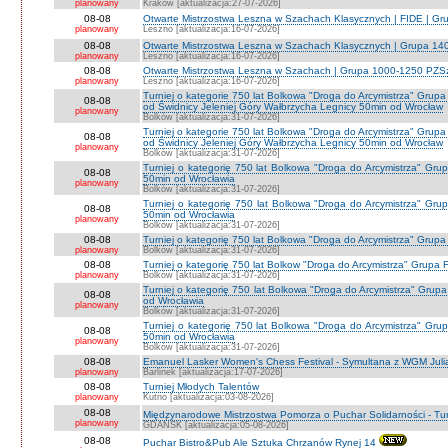
planowany
Kraków [aktualizacja:27-07-2026]
08-08
Otwarte Mistrzostwa Leszna w Szachach Klasycznych | FIDE | G
planowany
Leszno [aktualizacja:16-07-2026]
08-08
Otwarte Mistrzostwa Leszna w Szachach Klasycznych | Grupa 1
planowany
Leszno [aktualizacja:16-07-2026]
08-08
Otwarte Mistrzostwa Leszna w Szachach | Grupa 1000-1250 PZS
planowany
Leszno [aktualizacja:16-07-2026]
Turniej o kategorie 750 lat Bolkowa "Droga do Arcymistrza" G
08-08
od Świdnicy Jeleniej Góry Wałbrzycha Legnicy 50min od Wrocław
planowany
Bolków [aktualizacja:31-07-2026]
Turniej o kategorie 750 lat Bolkowa "Droga do Arcymistrza" G
08-08
od Świdnicy Jeleniej Góry Wałbrzycha Legnicy 50min od Wrocław
planowany
Bolków [aktualizacja:31-07-2026]
Turniej o kategorię 750 lat Bolkowa "Droga do Arcymistrza" Gr
08-08
50min od Wrocławia
planowany
Bolków [aktualizacja:31-07-2026]
Turniej o kategorię 750 lat Bolkowa "Droga do Arcymistrza" Gr
08-08
50min od Wrocławia
planowany
Bolków [aktualizacja:31-07-2026]
08-08
Turniej o kategorię 750 lat Bolkowa "Droga do Arcymistrza" Grup
planowany
Bolków [aktualizacja:31-07-2026]
08-08
Turniej o kategorię 750 lat Bolkow "Droga do Arcymistrza" Grupa F
planowany
Bolków [aktualizacja:31-07-2026]
Turniej o kategorię 750 lat Bolkowa "Droga do Arcymistrza" Gru
08-08
od Wrocławia
planowany
Bolków [aktualizacja:31-07-2026]
Turniej o kategorię 750 lat Bolkowa "Droga do Arcymistrza" Gr
08-08
50min od Wrocławia
planowany
Bolków [aktualizacja:31-07-2026]
08-08
Emanuel Lasker Women's Chess Festival - Symultana z WGM Julią
planowany
Barlinek [aktualizacja:17-07-2026]
08-08
Turniej Młodych Talentów
planowany
Kutno [aktualizacja:03-08-2026]
08-08
Międzynarodowe Mistrzostwa Pomorza o Puchar Solidarności - Tur
planowany
GDAŃSK [aktualizacja:05-08-2026]
08-08
Puchar Bistro&Pub Ale Sztuka Chrzanów Rynej 14