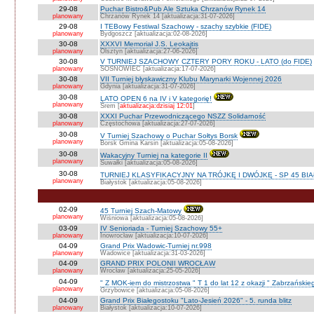
29-08
Puchar Bistro&Pub Ale Sztuka Chrzanów Rynek 14
planowany
Chrzanów Rynek 14 [aktualizacja:31-07-2026]
29-08
I TEBowy Festiwal Szachowy - szachy szybkie (FIDE)
planowany
Bydgoszcz [aktualizacja:02-08-2026]
30-08
XXXVI Memoriał J.S. Leokajtis
planowany
Olsztyn [aktualizacja:27-06-2026]
30-08
V TURNIEJ SZACHOWY CZTERY PORY ROKU - LATO (do FIDE)
planowany
SOSNOWIEC [aktualizacja:17-07-2026]
30-08
VII Turniej błyskawiczny Klubu Marynarki Wojennej 2026
planowany
Gdynia [aktualizacja:31-07-2026]
30-08
LATO OPEN 6 na IV i V kategorię!
planowany
Śrem [
aktualizacja:dzisiaj 12:01
]
30-08
XXXI Puchar Przewodniczącego NSZZ Solidarność
planowany
Częstochowa [aktualizacja:27-07-2026]
30-08
V Turniej Szachowy o Puchar Sołtys Borsk
planowany
Borsk Gmina Karsin [aktualizacja:05-08-2026]
30-08
Wakacyjny Turniej na kategorie II
planowany
Suwałki [aktualizacja:05-08-2026]
30-08
TURNIEJ KLASYFIKACYJNY NA TRÓJKĘ I DWÓJKĘ - SP 45 BI
planowany
Białystok [aktualizacja:05-08-2026]
02-09
45 Turniej Szach-Matowy
planowany
Wiśniowa [aktualizacja:05-08-2026]
03-09
IV Senioriada - Turniej Szachowy 55+
planowany
Inowrocław [aktualizacja:10-07-2026]
04-09
Grand Prix Wadowic-Turniej nr.998
planowany
Wadowice [aktualizacja:31-03-2026]
04-09
GRAND PRIX POLONII WROCŁAW
planowany
Wrocław [aktualizacja:25-05-2026]
04-09
" Z MOK-iem do mistrzostwa " T 1 do lat 12 z okazji " Zabrzańskie
planowany
Grzybowice [aktualizacja:05-08-2026]
04-09
Grand Prix Białegostoku "Lato-Jesień 2026" - 5. runda blitz
planowany
Białystok [aktualizacja:10-07-2026]