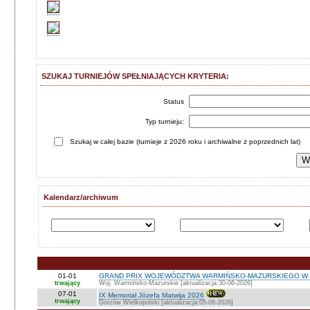
SZUKAJ TURNIEJÓW SPEŁNIAJĄCYCH KRYTERIA:
Status
Typ turnieju:
Szukaj w całej bazie (turnieje z 2026 roku i archiwalne z poprzednich lat)
Kalendarz/archiwum
01-01
GRAND PRIX WOJEWÓDZTWA WARMIŃSKO-MAZURSKIEGO W 
trwający
Woj. Warmińsko-Mazurskie [aktualizacja:30-06-2026]
07-01
IX Memoriał Józefa Matwija 2026
trwający
Gorzów Wielkopolski [aktualizacja:05-08-2026]