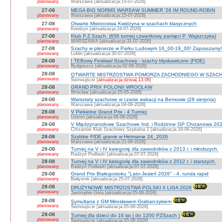
planowany
Warszawa [aktualizacja:15-07-2026]
27-08
MEGA BIG NORMS WARSAW SUMMER '26 IM ROUND-ROBIN
planowany
Warszawa [aktualizacja:15-07-2026]
27-08
Otwarte Mistrzostwa Kwidzyna w szachach klasycznych
planowany
Kwidzyn [aktualizacja:24-07-2026]
27-08
Klub P.Z.Szach. (656 turniej czwartkowy pamięci P. Wajszczyka)
planowany
WARSZAWA [aktualizacja:31-07-2026]
27-08
Szachy w plenerze w Parku Ludowym 16_00-19_00! Zapraszamy!
planowany
Lublin [aktualizacja:30-07-2026]
28-08
I TEBowy Festiwal Szachowy - szachy błyskawiczne (FIDE)
planowany
Bydgoszcz [aktualizacja:02-08-2026]
28-08
OTWARTE MISTRZOSTWA POMORZA ZACHODNIEGO W SZACH
planowany
Świnoujście [
aktualizacja:dzisiaj 13:06
]
28-08
GRAND PRIX POLONII WROCŁAW
planowany
Wrocław [aktualizacja:25-05-2026]
28-08
Warsztaty szachowe w czasie wakacji na Bemowie (28 sierpnia)
planowany
Warszawa [aktualizacja:04-06-2026]
28-08
V Piekielne Grand Prix - 4 Turniej
planowany
Ustroń [aktualizacja:06-06-2026]
28-08
V Międzynarodowe Szachowe Ind. i Rodzinne GP Chrzanowa 202
planowany
Chrzanów Klub Szachowy Szpitalna 1 [aktualizacja:18-06-2026]
28-08
Szybkie FIDE granie w Hetmanie 24_2026
planowany
Warszawa [aktualizacja:21-06-2026]
28-08
Turniej na V i IV kategorię dla zawodników z 2013 r. i młodszych.
planowany
Radzyń Podlaski [aktualizacja:07-07-2026]
28-08
Turniej na V i IV kategorię dla zawodników z 2012 r. i starszych.
planowany
Radzyń Podlaski [aktualizacja:07-07-2026]
28-08
Grand Prix Białegostoku "Lato-Jesień 2026" - 4. runda rapid
planowany
Białystok [aktualizacja:25-07-2026]
28-08
DRUŻYNOWE MISTRZOSTWA POLSKI II LIGA 2026
planowany
Jastrzębie Góra [aktualizacja:05-08-2026]
28-08
Symultana z GM Mirosławem Grabarczykiem
planowany
Świnoujście [aktualizacja:05-08-2026]
28-08
Turniej dla dzieci do 16 lat ( do 1200 PZSzach )
planowany
Świnoujście [aktualizacja:05-08-2026]