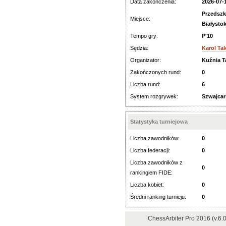
Data zakończenia:
2026-07-
Przedszk
Miejsce:
Białysto
Tempo gry:
P'10
Sędzia:
Karol Tal
Organizator:
Kuźnia T
Zakończonych rund:
0
Liczba rund:
6
System rozgrywek:
Szwajcar
Statystyka turniejowa
Liczba zawodników:
0
Liczba federacji:
0
Liczba zawodników z
0
rankingiem FIDE:
Liczba kobiet:
0
Średni ranking turnieju:
0
ChessArbiter Pro 2016 (v.6