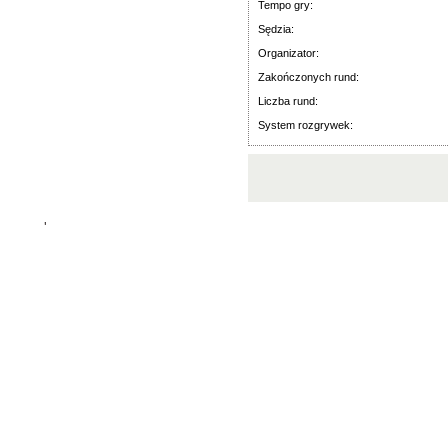
Tempo gry:
Sędzia:
Organizator:
Zakończonych rund:
Liczba rund:
System rozgrywek:
'