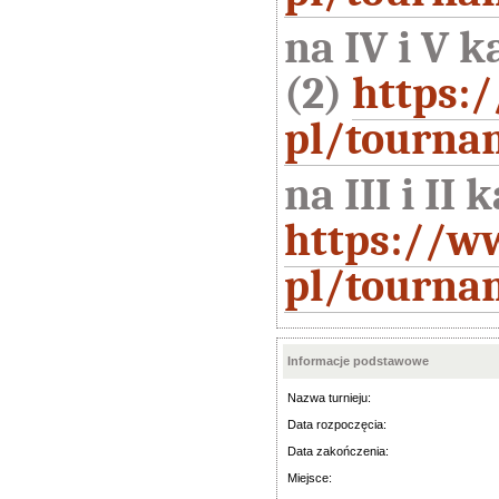
na IV i V k
(2)
https:
pl/tourna
na III i II
https://w
pl/tourna
Informacje podstawowe
Nazwa turnieju:
Data rozpoczęcia:
Data zakończenia:
Miejsce: