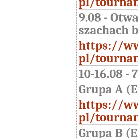
pl/tourna
9.08 - Otw
szachach 
https://w
pl/tourna
10-16.08 -
Grupa A (E
https://w
pl/tourna
Grupa B (E