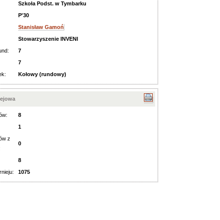
Szkoła Podst. w Tymbarku
P'30
Stanisław Gamoń
Stowarzyszenie INVENI
und:
7
7
ek:
Kołowy (rundowy)
iejowa
ów:
8
1
ów z
0
:
8
rnieju:
1075