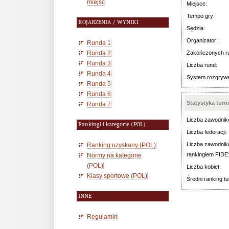
miejsc
Miejsce:
Tempo gry:
KOJARZENIA / WYNIKI
Sędzia:
Organizator:
Runda 1
Runda 2
Zakończonych r
Runda 3
Liczba rund:
Runda 4
System rozgryw
Runda 5
Runda 6
Statystyka turn
Runda 7
Liczba zawodnik
Rankingi i kategorie (POL)
Liczba federacji:
Liczba zawodnik
Ranking uzyskany (POL)
rankingiem FIDE
Normy na kategorie
(POL)
Liczba kobiet:
Klasy sportowe (POL)
Średni ranking tu
INNE
Regulamin