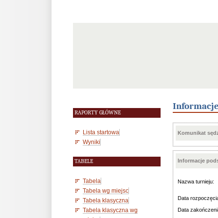
Informacj
RAPORTY GŁÓWNE
Lista startowa
Komunikat sędz
Wyniki
Informacje po
TABELE
Tabela
Nazwa turnieju:
Tabela wg miejsc
Data rozpoczęci
Tabela klasyczna
Tabela klasyczna wg
Data zakończeni