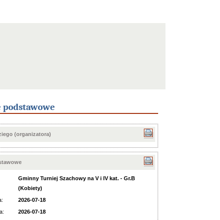
e podstawowe
iego (organizatora)
dstawowe
Gminny Turniej Szachowy na V i IV kat. - Gr.B
(Kobiety)
a:
2026-07-18
a:
2026-07-18