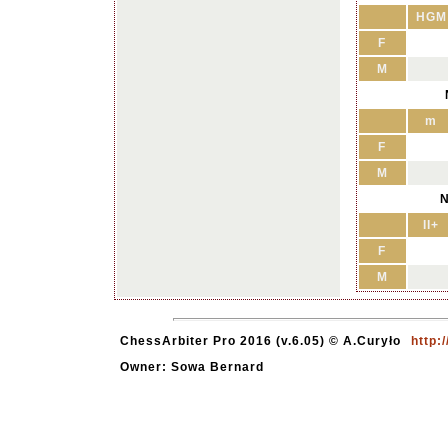
HGM
F
M
m
F
M
N
II+
F
M
ChessArbiter Pro 2016 (v.6.05) © A.Curyło
http:
Owner: Sowa Bernard