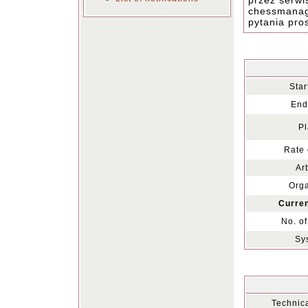
przez serwi
chessmanag
pytania pro
Star
End
Pl
Rate 
Arb
Orga
Curren
No. of
Sy
Technica