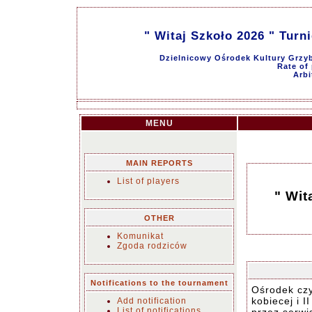
" Witaj Szkoło 2026 " Turni
Dzielnicowy Ośrodek Kultury Grzyb
Rate of 
Arbi
MENU
MAIN REPORTS
List of players
" Wit
OTHER
Komunikat
Zgoda rodziców
Notifications to the tournament
Ośrodek czy
kobiecej i I
Add notification
List of notifications