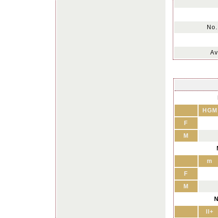
No.
Av
HGM
F
M
m
F
M
N
II+