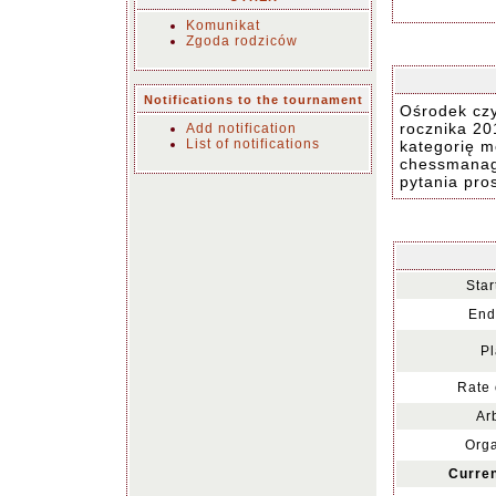
Komunikat
Zgoda rodziców
Notifications to the tournament
Ośrodek czy
rocznika 20
Add notification
List of notifications
kategorię m
chessmanag
pytania pro
Star
End
Pl
Rate 
Arb
Orga
Curren