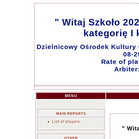
" Witaj Szkoło 202
kategorię I 
Dzielnicowy Ośrodek Kultury 
08-2
Rate of pla
Arbite
MENU
MAIN REPORTS
List of players
" Wit
OTHER