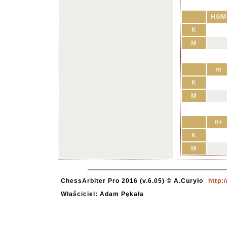
HGM
K
M
m
K
M
II+
K
M
ChessArbiter Pro 2016 (v.6.05) © A.Curyło
http:
Właściciel: Adam Pękała