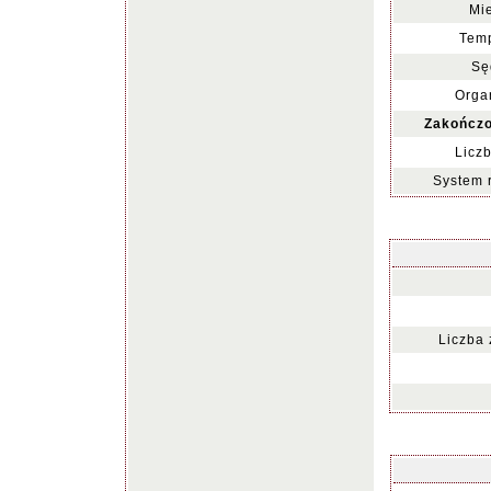
Mie
Temp
Sę
Organ
Zakończo
Liczb
System 
Liczba