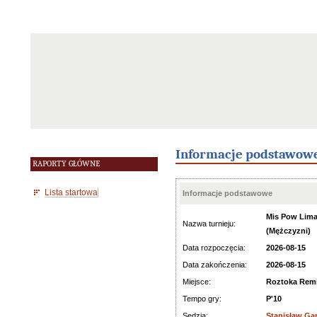
Informacje podstawow
RAPORTY GŁÓWNE
Lista startowa
Informacje podstawowe
Mis Pow Lim
Nazwa turnieju:
(Mężczyzni)
Data rozpoczęcia:
2026-08-15
Data zakończenia:
2026-08-15
Miejsce:
Roztoka Rem
Tempo gry:
P'10
Sędzia:
Stanisław G