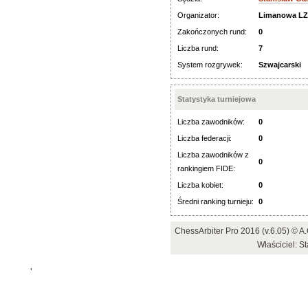
Organizator:
Limanowa L
Zakończonych rund:
0
Liczba rund:
7
System rozgrywek:
Szwajcarski
Statystyka turniejowa
Liczba zawodników:
0
Liczba federacji:
0
Liczba zawodników z
0
rankingiem FIDE:
Liczba kobiet:
0
Średni ranking turnieju:
0
ChessArbiter Pro 2016 (v.6.05) ©
Właściciel: 
'