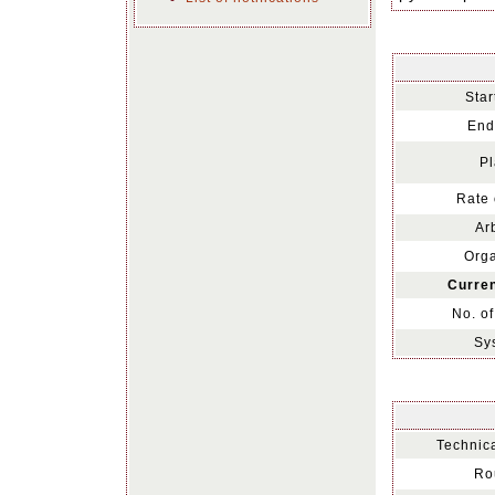
Star
End
Pl
Rate 
Arb
Orga
Curren
No. of
Sy
Technica
Ro