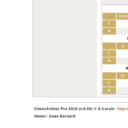
HGM
F
M
m
F
M
N
II+
F
M
ChessArbiter Pro 2016 (v.6.05) © A.Curyło
http:
Owner: Sowa Bernard