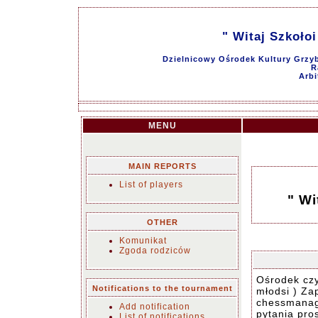
" Witaj Szkołoi
Dzielnicowy Ośrodek Kultury Grzyb
R
Arbi
MENU
MAIN REPORTS
List of players
" Wi
OTHER
Komunikat
Zgoda rodziców
Ośrodek czy
Notifications to the tournament
młodsi ) Za
chessmanag
Add notification
pytania pro
List of notifications