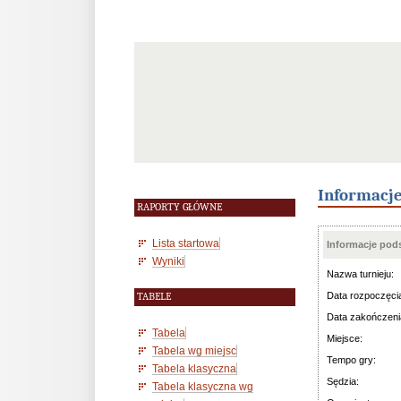
Informacj
RAPORTY GŁÓWNE
Lista startowa
Informacje po
Wyniki
Nazwa turnieju:
Data rozpoczęci
TABELE
Data zakończeni
Tabela
Miejsce:
Tabela wg miejsc
Tempo gry:
Tabela klasyczna
Sędzia:
Tabela klasyczna wg