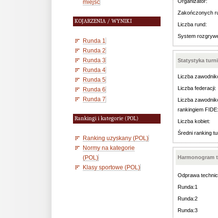
Organizator:
miejsc
Zakończonych r
KOJARZENIA / WYNIKI
Liczba rund:
System rozgryw
Runda 1
Runda 2
Runda 3
Statystyka turn
Runda 4
Liczba zawodnik
Runda 5
Liczba federacji:
Runda 6
Runda 7
Liczba zawodnik
rankingiem FIDE
Rankingi i kategorie (POL)
Liczba kobiet:
Średni ranking tu
Ranking uzyskany (POL)
Normy na kategorie
(POL)
Harmonogram t
Klasy sportowe (POL)
Odprawa technic
Runda:1
Runda:2
Runda:3