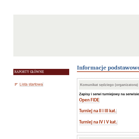
Informacje podstawow
RAPORTY GŁÓWNE
Lista startowa
Komunikat sędziego (organizatora)
Zapisy i serwi turniejowy na serwis
Open FIDE
Turniej na II i III kat.
Turniej na IV i V kat.