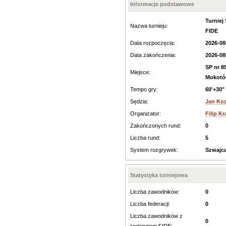
Informacje podstawowe
Turnie
Nazwa turnieju:
FIDE
Data rozpoczęcia:
2026-08
Data zakończenia:
2026-08
SP nr 8
Miejsce:
Mokot
Tempo gry:
60'+30"
Sędzia:
Jan Ko
Organizator:
Filip K
Zakończonych rund:
0
Liczba rund:
5
System rozgrywek:
Szwajca
Statystyka turniejowa
Liczba zawodników:
0
Liczba federacji:
0
Liczba zawodników z
0