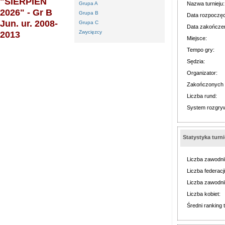
"SIERPIEŃ
Grupa A
Nazwa turnieju:
2026" - Gr B
Grupa B
Data rozpoczęc
Jun. ur. 2008-
Grupa C
Data zakończen
2013
Zwycięzcy
Miejsce:
Tempo gry:
Sędzia:
Organizator:
Zakończonych 
Liczba rund:
System rozgry
Statystyka turn
Liczba zawodn
Liczba federacji
Liczba zawodni
Liczba kobiet:
Średni ranking t