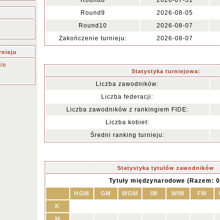
Round8
2026-07-31
Round9
2026-08-05
Round10
2026-08-07
Zakończenie turnieju:
2026-08-07
rnieju
ie
Statystyka turniejowa:
Liczba zawodników:
Liczba federacji:
Liczba zawodników z rankingiem FIDE:
Liczba kobiet:
Średni ranking turnieju:
Statystyka tytułów zawodników
Tytuły międzynarodowe (Razem: 0
HGM
GM
WGM
IM
WIM
FM
K
M