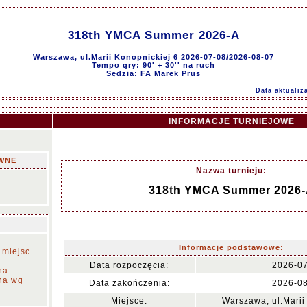
318th YMCA Summer 2026-A
Warszawa, ul.Marii Konopnickiej 6 2026-07-08/2026-08-07
Tempo gry: 90' + 30'' na ruch
Sędzia: FA Marek Prus
Data aktualiz
INFORMACJE TURNIEJOWE
WNE
Nazwa turnieju:
318th YMCA Summer 2026
Informacje podstawowe:
 miejsc
Data rozpoczęcia:
2026-0
na
na wg
Data zakończenia:
2026-0
Miejsce:
Warszawa, ul.Marii