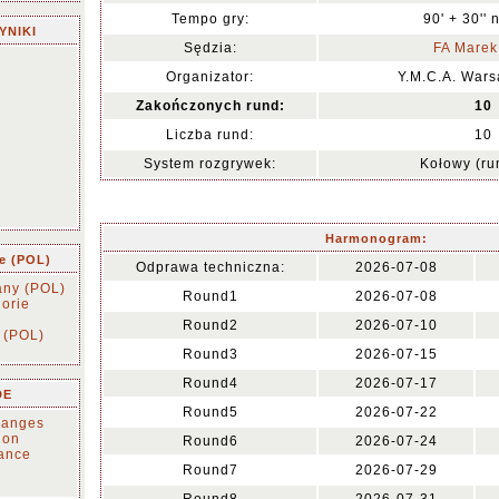
Tempo gry:
90' + 30'' 
YNIKI
Sędzia:
FA Marek
Organizator:
Y.M.C.A. Wars
Zakończonych rund:
10
Liczba rund:
10
System rozgrywek:
Kołowy (r
Harmonogram:
ie (POL)
Odprawa techniczna:
2026-07-08
any (POL)
Round1
2026-07-08
orie
Round2
2026-07-10
 (POL)
Round3
2026-07-15
Round4
2026-07-17
DE
Round5
2026-07-22
changes
tion
Round6
2026-07-24
ance
Round7
2026-07-29