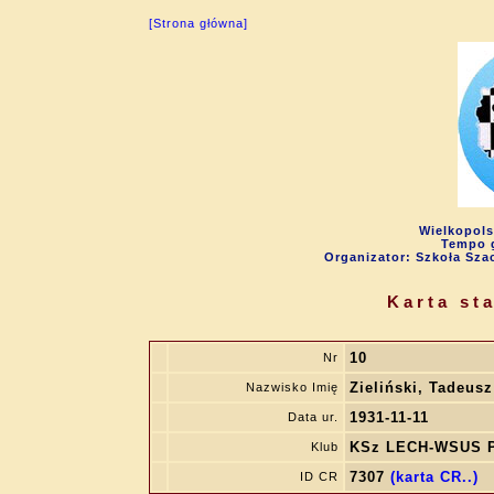
[Strona główna]
Wielkopols
Tempo g
Organizator: Szkoła Sza
Karta st
10
Nr
Zieliński, Tadeusz
Nazwisko Imię
1931-11-11
Data ur.
KSz LECH-WSUS 
Klub
7307
(karta CR..)
ID CR