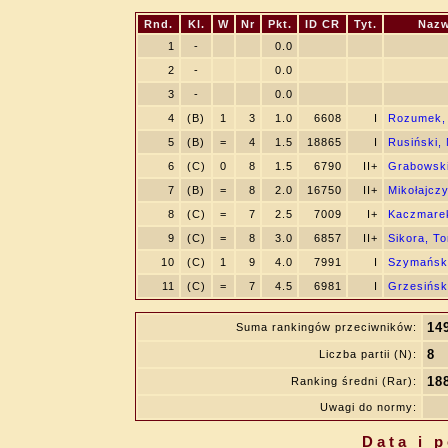
Rnd.
Kl.
W
Nr
Pkt.
ID CR
Tyt.
Nazw
1
-
0.0
2
-
0.0
3
-
0.0
4
(B)
1
3
1.0
6608
I
Rozumek, 
5
(B)
=
4
1.5
18865
I
Rusiński,
6
(C)
0
8
1.5
6790
II+
Grabowski
7
(B)
=
8
2.0
16750
II+
Mikołajcz
8
(C)
=
7
2.5
7009
I+
Kaczmarek
9
(C)
=
8
3.0
6857
II+
Sikora, T
10
(C)
1
9
4.0
7991
I
Szymański
11
(C)
=
7
4.5
6981
I
Grzesińsk
14
Suma rankingów przeciwników:
8
Liczba partii (N):
18
Ranking średni (Rar):
Uwagi do normy:
Data i 