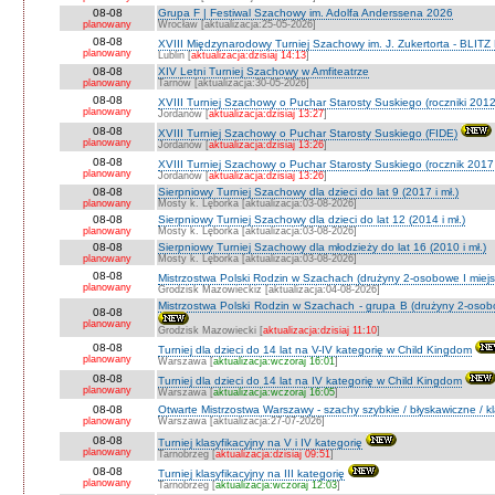
08-08
Grupa F | Festiwal Szachowy im. Adolfa Anderssena 2026
planowany
Wrocław [aktualizacja:25-05-2026]
08-08
XVIII Międzynarodowy Turniej Szachowy im. J. Zukertorta - BLITZ
planowany
Lublin [
aktualizacja:dzisiaj 14:13
]
08-08
XIV Letni Turniej Szachowy w Amfiteatrze
planowany
Tarnów [aktualizacja:30-05-2026]
08-08
XVIII Turniej Szachowy o Puchar Starosty Suskiego (roczniki 201
planowany
Jordanów [
aktualizacja:dzisiaj 13:27
]
08-08
XVIII Turniej Szachowy o Puchar Starosty Suskiego (FIDE)
planowany
Jordanów [
aktualizacja:dzisiaj 13:26
]
08-08
XVIII Turniej Szachowy o Puchar Starosty Suskiego (rocznik 2017 
planowany
Jordanów [
aktualizacja:dzisiaj 13:26
]
08-08
Sierpniowy Turniej Szachowy dla dzieci do lat 9 (2017 i mł.)
planowany
Mosty k. Lęborka [aktualizacja:03-08-2026]
08-08
Sierpniowy Turniej Szachowy dla dzieci do lat 12 (2014 i mł.)
planowany
Mosty k. Lęborka [aktualizacja:03-08-2026]
08-08
Sierpniowy Turniej Szachowy dla młodzieży do lat 16 (2010 i mł.)
planowany
Mosty k. Lęborka [aktualizacja:03-08-2026]
08-08
Mistrzostwa Polski Rodzin w Szachach (drużyny 2-osobowe I miejs
planowany
Grodzisk Mazowieckiz [aktualizacja:04-08-2026]
Mistrzostwa Polski Rodzin w Szachach - grupa B (drużyny 2-osobo
08-08
planowany
Grodzisk Mazowiecki [
aktualizacja:dzisiaj 11:10
]
08-08
Turniej dla dzieci do 14 lat na V-IV kategorię w Child Kingdom
planowany
Warszawa [
aktualizacja:wczoraj 16:01
]
08-08
Turniej dla dzieci do 14 lat na IV kategorię w Child Kingdom
planowany
Warszawa [
aktualizacja:wczoraj 16:05
]
08-08
Otwarte Mistrzostwa Warszawy - szachy szybkie / błyskawiczne / k
planowany
Warszawa [aktualizacja:27-07-2026]
08-08
Turniej klasyfikacyjny na V i IV kategorię
planowany
Tarnobrzeg [
aktualizacja:dzisiaj 09:51
]
08-08
Turniej klasyfikacyjny na III kategorię
planowany
Tarnobrzeg [
aktualizacja:wczoraj 12:03
]