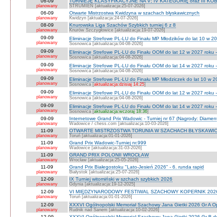
06-09
TURNIEJE KLASYFIKACYJNE NA V; IV KATEGORIĘ oraz III KOB
planowany
STRUMIEŃ [aktualizacja:25-07-2026]
06-09
Otwarte Mistrzostwa Kwidzyna w szachach błyskawicznych
planowany
Kwidzyn [aktualizacja:24-07-2026]
08-09
Knurowska Liga Szachów Szybkich turniej 6 z 8
planowany
Knurów Szczygłowice [aktualizacja:19-07-2026]
09-09
Eliminacje Strefowe PL-LU do Finału MP Młodzików do lat 10 w 20
planowany
Sosnowica [aktualizacja:04-08-2026]
09-09
Eliminacje Strefowe PL-LU do Finału OOM do lat 12 w 2027 roku -
planowany
Sosnowica [aktualizacja:04-08-2026]
09-09
Eliminacje Strefowe PL-LU do Finału OOM do lat 14 w 2027 roku 
planowany
Sosnowica [aktualizacja:04-08-2026]
09-09
Eliminacje Strefowe PL-LU do Finału MP Młodziczek do lat 10 w 2
planowany
Sosnowica [
aktualizacja:dzisiaj 14:25
]
09-09
Eliminacje Strefowe PL-LU do Finału OOM do lat 12 w 2027 roku 
planowany
Sosnowica [aktualizacja:04-08-2026]
09-09
Eliminacje Strefowe PL-LU do Finału OOM do lat 14 w 2027 roku 
planowany
Sosnowica [
aktualizacja:wczoraj 18:36
]
09-09
Internetowe Grand Prix Wadowic - Turniej nr 67 (Nagrody: Diamen
planowany
Wadowice / chess.com [aktualizacja:10-03-2026]
11-09
OTWARTE MISTRZOSTWA TORUNIA W SZACHACH BŁYSKAWIC
planowany
Toruń [aktualizacja:01-01-2026]
11-09
Grand Prix Wadowic-Turniej nr.999
planowany
Wadowice [aktualizacja:31-03-2026]
11-09
GRAND PRIX POLONII WROCŁAW
planowany
Wrocław [aktualizacja:25-05-2026]
11-09
Grand Prix Białegostoku "Lato-Jesień 2026" - 6. runda rapid
planowany
Białystok [aktualizacja:25-07-2026]
12-09
IX Turniej witomiński w szchach szybkich 2026
planowany
Gdynia [aktualizacja:19-12-2025]
12-09
VI MIĘDZYNARODOWY FESTIWAL SZACHOWY KOPERNIK 202
planowany
Toruń [aktualizacja:01-01-2026]
12-09
XXXVI Ogólnopolski Memoriał Szachowy Jana Gietki 2026 Gr A 
planowany
Rudnik nad Sanem [aktualizacja:10-02-2026]
12-09
XXXVI Ogólnopolski Memoriał Szachowy Jana Gietki 2026 Gr B 