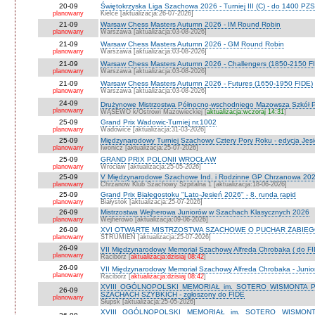
20-09
Świętokrzyska Liga Szachowa 2026 - Turniej III (C) - do 1400 PZ
planowany
Kielce [aktualizacja:26-07-2026]
21-09
Warsaw Chess Masters Autumn 2026 - IM Round Robin
planowany
Warszawa [aktualizacja:03-08-2026]
21-09
Warsaw Chess Masters Autumn 2026 - GM Round Robin
planowany
Warszawa [aktualizacja:03-08-2026]
21-09
Warsaw Chess Masters Autumn 2026 - Challengers (1850-2150 F
planowany
Warszawa [aktualizacja:03-08-2026]
21-09
Warsaw Chess Masters Autumn 2026 - Futures (1650-1950 FIDE)
planowany
Warszawa [aktualizacja:03-08-2026]
24-09
Drużynowe Mistrzostwa Północno-wschodniego Mazowsza Szkół
planowany
WĄSEWO k/Ostrowi Mazowieckiej [
aktualizacja:wczoraj 14:31
]
25-09
Grand Prix Wadowic-Turniej nr.1002
planowany
Wadowice [aktualizacja:31-03-2026]
25-09
Międzynarodowy Turniej Szachowy Cztery Pory Roku - edycja Jes
planowany
Iwonicz [aktualizacja:25-07-2026]
25-09
GRAND PRIX POLONII WROCŁAW
planowany
Wrocław [aktualizacja:25-05-2026]
25-09
V Międzynarodowe Szachowe Ind. i Rodzinne GP Chrzanowa 2026
planowany
Chrzanów Klub Szachowy Szpitalna 1 [aktualizacja:18-06-2026]
25-09
Grand Prix Białegostoku "Lato-Jesień 2026" - 8. runda rapid
planowany
Białystok [aktualizacja:25-07-2026]
26-09
Mistrzostwa Wejherowa Juniorów w Szachach Klasycznych 2026
planowany
Wejherowo [aktualizacja:09-06-2026]
26-09
XVI OTWARTE MISTRZOSTWA SZACHOWE O PUCHAR ŻABIEGO K
planowany
STRUMIEŃ [aktualizacja:25-07-2026]
26-09
VII Międzynarodowy Memoriał Szachowy Alfreda Chrobaka ( do FI
planowany
Racibórz [
aktualizacja:dzisiaj 08:42
]
26-09
VII Międzynarodowy Memoriał Szachowy Alfreda Chrobaka - Junior
planowany
Racibórz [
aktualizacja:dzisiaj 08:42
]
XVIII OGÓLNOPOLSKI MEMORIAŁ im. SOTERO WISMONTA 
26-09
SZACHACH SZYBKICH - zgłoszony do FIDE
planowany
Słupsk [aktualizacja:25-05-2026]
XVIII OGÓLNOPOLSKI MEMORIAŁ im. SOTERO WISMON