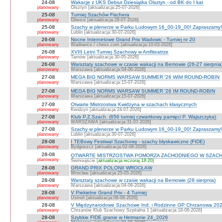
24-08
Wakacje z UKS Debiut Dziesiątka Olsztyn - od BK do I kat
planowany
Olsztyn [aktualizacja:25-07-2026]
25-08
Turniej Szachów Fischera
planowany
Gliwice [aktualizacja:28-07-2026]
25-08
Szachy w plenerze w Parku Ludowym 16_00-19_00! Zapraszamy!
planowany
Lublin [aktualizacja:30-07-2026]
26-08
Nocne Internetowe Grand Prix Wadowic - Turniej nr 20
planowany
Wadowice / chess.com [aktualizacja:10-03-2026]
26-08
XVIII Letni Turniej Szachowy w Amfiteatrze
planowany
Tarnów [aktualizacja:30-05-2026]
26-08
Warsztaty szachowe w czasie wakacji na Bemowie (26-27 sierpnia
planowany
Warszawa [aktualizacja:04-06-2026]
27-08
MEGA BIG NORMS WARSAW SUMMER '26 WIM ROUND-ROBIN
planowany
Warszawa [aktualizacja:15-07-2026]
27-08
MEGA BIG NORMS WARSAW SUMMER '26 IM ROUND-ROBIN
planowany
Warszawa [aktualizacja:15-07-2026]
27-08
Otwarte Mistrzostwa Kwidzyna w szachach klasycznych
planowany
Kwidzyn [aktualizacja:24-07-2026]
27-08
Klub P.Z.Szach. (656 turniej czwartkowy pamięci P. Wajszczyka)
planowany
WARSZAWA [aktualizacja:31-07-2026]
27-08
Szachy w plenerze w Parku Ludowym 16_00-19_00! Zapraszamy!
planowany
Lublin [aktualizacja:30-07-2026]
28-08
I TEBowy Festiwal Szachowy - szachy błyskawiczne (FIDE)
planowany
Bydgoszcz [aktualizacja:02-08-2026]
28-08
OTWARTE MISTRZOSTWA POMORZA ZACHODNIEGO W SZACH
planowany
Świnoujście [
aktualizacja:wczoraj 18:20
]
28-08
GRAND PRIX POLONII WROCŁAW
planowany
Wrocław [aktualizacja:25-05-2026]
28-08
Warsztaty szachowe w czasie wakacji na Bemowie (28 sierpnia)
planowany
Warszawa [aktualizacja:04-06-2026]
28-08
V Piekielne Grand Prix - 4 Turniej
planowany
Ustroń [aktualizacja:06-06-2026]
28-08
V Międzynarodowe Szachowe Ind. i Rodzinne GP Chrzanowa 202
planowany
Chrzanów Klub Szachowy Szpitalna 1 [aktualizacja:18-06-2026]
28-08
Szybkie FIDE granie w Hetmanie 24_2026