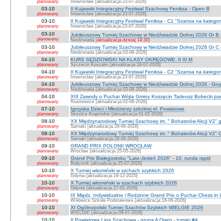
planowany
Inowrocław [aktualizacja:23-07-2026]
03-10
II Kujawski Integracyjny Festiwal Szachowy Feniksa - Open B
planowany
Inowrocław [aktualizacja:23-07-2026]
03-10
II Kujawski Integracyjny Festiwal Feniksa - C1 "Szansa na kategor
planowany
Inowrocław [aktualizacja:23-07-2026]
03-10
Jubileuszowy Turniej Szachowy w Niedźwiadzie Dolnej 2026 Gr B
planowany
Niedźwiada [
aktualizacja:dzisiaj 14:30
]
03-10
Jubileuszowy Turniej Szachowy w Niedźwiadzie Dolnej 2026 Gr C
planowany
Niedźwiada [aktualizacja:03-08-2026]
04-10
KURS SĘDZIOWSKI NA KLASY OKRĘGOWE: II III M
planowany
Szczecin Koszalin [aktualizacja:18-07-2026]
04-10
II Kujawski Integracyjny Festiwal Feniksa - C2 "Szansa na kategor
planowany
Inowrocław [aktualizacja:23-07-2026]
04-10
Jubileuszowy Turniej Szachowy w Niedźwiadzie Dolnej 2026 - Gr
planowany
Niedżwiada [aktualizacja:03-08-2026]
04-10
XIII Zawody o Puchar Wójta Gminy Koszęcin Tadeusz Bobecki pam
planowany
Rusinowice [aktualizacja:02-08-2026]
07-10
Igrzyska Dzieci i Młodzierzy szkolnej el. Powiatowe
planowany
Strzelce Krajeńskie [aktualizacja:01-02-2026]
08-10
XX Międzynarodowy Turniej Szachowy im. " Bohaterów Akcji V2" g
planowany
Sarnaki [aktualizacja:28-06-2026]
08-10
XX Międzynarodowy Turniej Szachowy im. " Bohaterów Akcji V2" 
planowany
Sarnaki [aktualizacja:28-06-2026]
09-10
GRAND PRIX POLONII WROCŁAW
planowany
Wrocław [aktualizacja:25-05-2026]
09-10
Grand Prix Białegostoku "Lato-Jesień 2026" - 10. runda rapid
planowany
Białystok [aktualizacja:25-07-2026]
10-10
X Turniej witomiński w szchach szybkich 2026
planowany
Gdynia [aktualizacja:19-12-2025]
10-10
X Turniej witomiński w szachach szybkich 2026
planowany
Gdynia [aktualizacja:27-02-2026]
10-10
IX Międz. Indywidualne i Rodzinne Grand Prix o Puchar Chess i
planowany
Wołowice Szkoła Podstawowa [aktualizacja:18-06-2026]
10-10
XI Ogólnopolski Turniej Szachów Szybkich WIELGIE 2026
planowany
WIELGIE [aktualizacja:09-07-2026]
10-10
II Powiatowa Liga Szachowa - grupa A Open - turniej #4