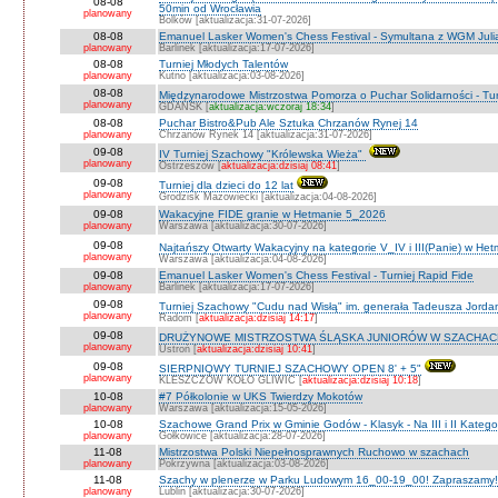
08-08
50min od Wrocławia
planowany
Bolków [aktualizacja:31-07-2026]
08-08
Emanuel Lasker Women's Chess Festival - Symultana z WGM Julią
planowany
Barlinek [aktualizacja:17-07-2026]
08-08
Turniej Młodych Talentów
planowany
Kutno [aktualizacja:03-08-2026]
08-08
Międzynarodowe Mistrzostwa Pomorza o Puchar Solidarności - Tur
planowany
GDAŃSK [
aktualizacja:wczoraj 18:34
]
08-08
Puchar Bistro&Pub Ale Sztuka Chrzanów Rynej 14
planowany
Chrzanów Rynek 14 [aktualizacja:31-07-2026]
09-08
IV Turniej Szachowy "Królewska Wieża"
planowany
Ostrzeszów [
aktualizacja:dzisiaj 08:41
]
09-08
Turniej dla dzieci do 12 lat
planowany
Grodzisk Mazowiecki [aktualizacja:04-08-2026]
09-08
Wakacyjne FIDE granie w Hetmanie 5_2026
planowany
Warszawa [aktualizacja:30-07-2026]
09-08
Najtańszy Otwarty Wakacyjny na kategorie V_IV i III(Panie) w He
planowany
Warszawa [aktualizacja:04-08-2026]
09-08
Emanuel Lasker Women's Chess Festival - Turniej Rapid Fide
planowany
Barlinek [aktualizacja:17-07-2026]
09-08
Turniej Szachowy "Cudu nad Wisłą" im. generała Tadeusza Jord
planowany
Radom [
aktualizacja:dzisiaj 14:17
]
09-08
DRUŻYNOWE MISTRZOSTWA ŚLĄSKA JUNIORÓW W SZACHACH S
planowany
Ustroń [
aktualizacja:dzisiaj 10:41
]
09-08
SIERPNIOWY TURNIEJ SZACHOWY OPEN 8' + 5"
planowany
KLESZCZÓW KOŁO GLIWIC [
aktualizacja:dzisiaj 10:18
]
10-08
#7 Półkolonie w UKS Twierdzy Mokotów
planowany
Warszawa [aktualizacja:15-05-2026]
10-08
Szachowe Grand Prix w Gminie Godów - Klasyk - Na III i II Katego
planowany
Gołkowice [aktualizacja:28-07-2026]
11-08
Mistrzostwa Polski Niepełnosprawnych Ruchowo w szachach
planowany
Pokrzywna [aktualizacja:03-08-2026]
11-08
Szachy w plenerze w Parku Ludowym 16_00-19_00! Zapraszamy!
planowany
Lublin [aktualizacja:30-07-2026]