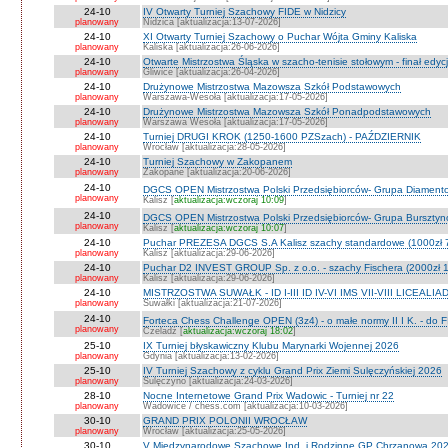
24-10
IV Otwarty Turniej Szachowy FIDE w Nidzicy
planowany
Nidzica [aktualizacja:13-07-2026]
24-10
XI Otwarty Turniej Szachowy o Puchar Wójta Gminy Kaliska
planowany
Kaliska [aktualizacja:26-06-2026]
24-10
Otwarte Mistrzostwa Śląska w szacho-tenisie stołowym - finał edyc
planowany
Gliwice [aktualizacja:26-04-2026]
24-10
Drużynowe Mistrzostwa Mazowsza Szkół Podstawowych
planowany
Warszawa-Wesoła [aktualizacja:17-05-2026]
24-10
Drużynowe Mistrzostwa Mazowsza Szkół Ponadpodstawowych
planowany
Warszawa Wesoła [aktualizacja:17-05-2026]
24-10
Turniej DRUGI KROK (1250-1600 PZSzach) - PAŹDZIERNIK
planowany
Wrocław [aktualizacja:28-05-2026]
24-10
Turniej Szachowy w Zakopanem
planowany
Zakopane [aktualizacja:20-06-2026]
24-10
DGCS OPEN Mistrzostwa Polski Przedsiębiorców- Grupa Diament
planowany
Kalisz [
aktualizacja:wczoraj 10:09
]
24-10
DGCS OPEN Mistrzostwa Polski Przedsiębiorców- Grupa Burszty
planowany
Kalisz [
aktualizacja:wczoraj 10:07
]
24-10
Puchar PREZESA DGCS S.A Kalisz szachy standardowe (1000zł 
planowany
Kalisz [aktualizacja:29-06-2026]
24-10
Puchar D2 INVEST GROUP Sp. z o.o. - szachy Fischera (2000zł 1
planowany
Kalisz [aktualizacja:29-06-2026]
24-10
MISTRZOSTWA SUWAŁK - ID I-III ID IV-VI IMS VII-VIII LICEALIA
planowany
Suwałki [aktualizacja:21-07-2026]
24-10
Forteca Chess Challenge OPEN (3z4) - o małe normy II I K. - do F
planowany
Czeladź [
aktualizacja:wczoraj 18:02
]
25-10
IX Turniej błyskawiczny Klubu Marynarki Wojennej 2026
planowany
Gdynia [aktualizacja:13-02-2026]
25-10
IV Turniej Szachowy z cyklu Grand Prix Ziemi Sulęczyńskiej 2026
planowany
Sulęczyno [aktualizacja:24-03-2026]
28-10
Nocne Internetowe Grand Prix Wadowic - Turniej nr 22
planowany
Wadowice / chess.com [aktualizacja:10-03-2026]
30-10
GRAND PRIX POLONII WROCŁAW
planowany
Wrocław [aktualizacja:25-05-2026]
30-10
V Międzynarodowe Szachowe Ind. i Rodzinne GP Chrzanowa 2026