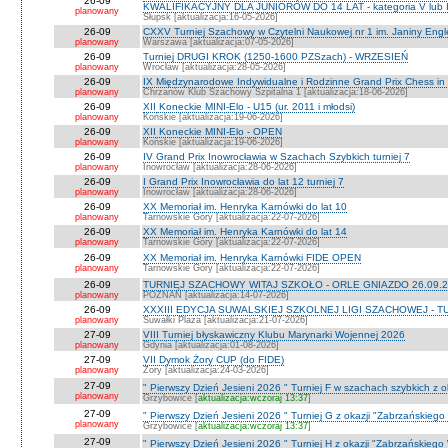
26-09
KWALIFIKACYJNY DLA JUNIORÓW DO 14 LAT - kategoria V lub IV 
planowany
Słupsk [aktualizacja:16-05-2026]
26-09
CXXV Turniej Szachowy w Czytelni Naukowej nr 1 im. Janiny Engler
planowany
Warszawa [aktualizacja:07-05-2026]
26-09
Turniej DRUGI KROK (1250-1600 PZSzach) - WRZESIEŃ
planowany
Wrocław [aktualizacja:28-05-2026]
26-09
IX Międzynarodowe Indywidualne i Rodzinne Grand Prix Chess i
planowany
Chrzanów Klub Szachowy Szpitalna 1 [aktualizacja:18-06-2026]
26-09
XII Koneckie MINI-Elo - U15 (ur. 2011 i młodsi)
planowany
Końskie [aktualizacja:19-06-2026]
26-09
XII Koneckie MINI-Elo - OPEN
planowany
Końskie [aktualizacja:19-06-2026]
26-09
IV Grand Prix Inowrocławia w Szachach Szybkich turniej 7
planowany
Inowrocław [aktualizacja:28-06-2026]
26-09
I Grand Prix Inowrocławia do lat 12 turniej 7
planowany
Inowrocław [aktualizacja:28-06-2026]
26-09
XX Memoriał im. Henryka Karnówki do lat 10
planowany
Tarnowskie Góry [aktualizacja:22-07-2026]
26-09
XX Memoriał im. Henryka Karnówki do lat 14
planowany
Tarnowskie Góry [aktualizacja:22-07-2026]
26-09
XX Memoriał im. Henryka Karnówki FIDE OPEN
planowany
Tarnowskie Góry [aktualizacja:22-07-2026]
26-09
TURNIEJ SZACHOWY WITAJ SZKOŁO - ORLE GNIAZDO 26.09.2
planowany
POZNAŃ [aktualizacja:14-07-2026]
26-09
XXXIII EDYCJA SUWALSKIEJ SZKOLNEJ LIGI SZACHOWEJ - TU
planowany
Suwałki Plaza [aktualizacja:21-07-2026]
27-09
VIII Turniej błyskawiczny Klubu Marynarki Wojennej 2026
planowany
Gdynia [aktualizacja:01-08-2026]
27-09
VII Dymok Żory CUP (do FIDE)
planowany
Żory [aktualizacja:24-03-2026]
27-09
" Pierwszy Dzień Jesieni 2026 " Turniej F w szachach szybkich z 
planowany
Grzybowice [
aktualizacja:wczoraj 13:37
]
27-09
" Pierwszy Dzień Jesieni 2026 " Turniej G z okazji "Zabrzańskiego
planowany
Grzybowice [
aktualizacja:wczoraj 13:37
]
27-09
" Pierwszy Dzień Jesieni 2026 " Turniej H z okazji "Zabrzańskiego