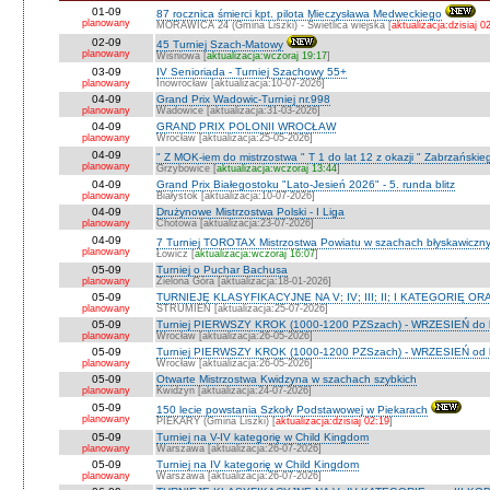
01-09
87 rocznica śmierci kpt. pilota Mieczysława Medweckiego
planowany
MORAWICA 24 (Gmina Liszki) - Świetlica wiejska [
aktualizacja:dzisiaj 0
02-09
45 Turniej Szach-Matowy
planowany
Wiśniowa [
aktualizacja:wczoraj 19:17
]
03-09
IV Senioriada - Turniej Szachowy 55+
planowany
Inowrocław [aktualizacja:10-07-2026]
04-09
Grand Prix Wadowic-Turniej nr.998
planowany
Wadowice [aktualizacja:31-03-2026]
04-09
GRAND PRIX POLONII WROCŁAW
planowany
Wrocław [aktualizacja:25-05-2026]
04-09
" Z MOK-iem do mistrzostwa " T 1 do lat 12 z okazji " Zabrzańskie
planowany
Grzybowice [
aktualizacja:wczoraj 13:44
]
04-09
Grand Prix Białegostoku "Lato-Jesień 2026" - 5. runda blitz
planowany
Białystok [aktualizacja:10-07-2026]
04-09
Drużynowe Mistrzostwa Polski - I Liga
planowany
Chotowa [aktualizacja:23-07-2026]
04-09
7 Turniej TOROTAX Mistrzostwa Powiatu w szachach błyskawiczn
planowany
Łowicz [
aktualizacja:wczoraj 16:07
]
05-09
Turniej o Puchar Bachusa
planowany
Zielona Góra [aktualizacja:18-01-2026]
05-09
TURNIEJE KLASYFIKACYJNE NA V; IV; III; II; I KATEGORIĘ OR
planowany
STRUMIEŃ [aktualizacja:25-07-2026]
05-09
Turniej PIERWSZY KROK (1000-1200 PZSzach) - WRZESIEŃ do l
planowany
Wrocław [aktualizacja:26-05-2026]
05-09
Turniej PIERWSZY KROK (1000-1200 PZSzach) - WRZESIEŃ od l
planowany
Wrocław [aktualizacja:26-05-2026]
05-09
Otwarte Mistrzostwa Kwidzyna w szachach szybkich
planowany
Kwidzyn [aktualizacja:24-07-2026]
05-09
150 lecie powstania Szkoły Podstawowej w Piekarach
planowany
PIEKARY (Gmina Liszki) [
aktualizacja:dzisiaj 02:19
]
05-09
Turniej na V-IV kategorię w Child Kingdom
planowany
Warszawa [aktualizacja:26-07-2026]
05-09
Turniej na IV kategorię w Child Kingdom
planowany
Warszawa [aktualizacja:26-07-2026]