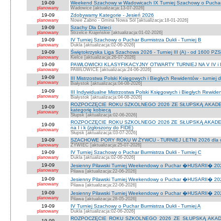
19-09
Weekend Szachowy w Wadowicach IX Turniej Szachowy o Puchar S
planowany
Wadowice [aktualizacja:13-07-2026]
19-09
Zdobywamy Kategorie - Jesień 2026
planowany
Nowe Żabno - Gmina Nowa Sól [aktualizacja:18-01-2026]
19-09
Szachy Dla Dzieci
planowany
Strzelce Krajeńskie [aktualizacja:01-02-2026]
19-09
IV Turniej Szachowy o Puchar Burmistrza Dukli - Turniej B
planowany
Dukla [aktualizacja:02-06-2026]
19-09
Świętokrzyska Liga Szachowa 2026 - Turniej III (A) - od 1600 PZ
planowany
Kielce [aktualizacja:26-07-2026]
19-09
PAWŁOWICKI KLASYFIKACYJNY OTWARTY TURNIEJ NA V IV i I
planowany
PAWŁOWICE [aktualizacja:24-06-2026]
19-09
III Mistrzostwa Polski Księgowych i Biegłych Rewidentów - turniej d
planowany
Białystok [aktualizacja:04-08-2026]
19-09
III Indywidualne Mistrzostwa Polski Księgowych i Biegłych Rewid
planowany
Białystok [aktualizacja:04-08-2026]
ROZPOCZĘCIE ROKU SZKOLNEGO 2026 ZE SŁUPSKĄ AKADEMIĄ 
19-09
kategorię kobiecą
planowany
Słupsk [aktualizacja:02-06-2026]
ROZPOCZĘCIE ROKU SZKOLNEGO 2026 ZE SŁUPSKĄ AKADEMIĄ
19-09
na I i k (zgłoszony do FIDE)
planowany
Słupsk [aktualizacja:03-07-2026]
19-09
SZACHOWE PORY ROKU W ŻYWCU - TURNIEJ LETNI 2026 dla dzie
planowany
ŻYWIEC [aktualizacja:25-07-2026]
19-09
IV Turniej Szachowy o Puchar Burmistrza Dukli - Turniej C
planowany
Dukla [aktualizacja:02-06-2026]
19-09
Jesienny Pilawski Turniej Weekendowy o Puchar �HUSARII� 2026
planowany
Pilawa [aktualizacja:22-06-2026]
19-09
Jesienny Pilawski Turniej Weekendowy o Puchar �HUSARII� 2026
planowany
Pilawa [aktualizacja:22-06-2026]
19-09
Jesienny Pilawski Turniej Weekendowy o Puchar �HUSARII� 2026
planowany
Pilawa [aktualizacja:28-05-2026]
19-09
IV Turniej Szachowy o Puchar Burmistrza Dukli - Turniej A
planowany
Dukla [aktualizacja:02-06-2026]
ROZPOCZĘCIE ROKU SZKOLNEGO 2026 ZE SŁUPSKĄ AKADEMI
19-09