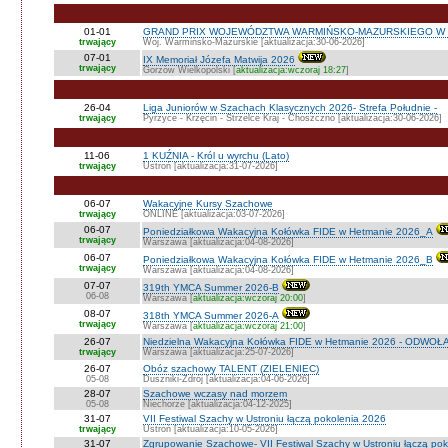
01-01
GRAND PRIX WOJEWÓDZTWA WARMIŃSKO-MAZURSKIEGO W 
trwający
Woj. Warmińsko-Mazurskie [aktualizacja:30-06-2026]
07-01
IX Memoriał Józefa Matwija 2026
trwający
Gorzów Wielkopolski [
aktualizacja:wczoraj 18:27
]
26-04
Liga Juniorów w Szachach Klasycznych 2026- Strefa Południe -
trwający
Pyrzyce - Krzęcin - Strzelce Kraj - Choszczno [aktualizacja:30-06-2026]
11-06
1 KUŹNIA - Król u wyrchu (Lato)
trwający
Ustroń [aktualizacja:31-07-2026]
06-07
Wakacyjne Kursy Szachowe
trwający
ONLINE [aktualizacja:03-07-2026]
06-07
Poniedziałkowa Wakacyjna Kołówka FIDE w Hetmanie 2026_A
trwający
Warszawa [aktualizacja:04-08-2026]
06-07
Poniedziałkowa Wakacyjna Kołówka FIDE w Hetmanie 2026_B
trwający
Warszawa [aktualizacja:04-08-2026]
07-07
319th YMCA Summer 2026-B
06-08
Warszawa [
aktualizacja:wczoraj 20:00
]
08-07
318th YMCA Summer 2026-A
trwający
Warszawa [
aktualizacja:wczoraj 21:00
]
26-07
Niedzielna Wakacyjna Kołówka FIDE w Hetmanie 2026 - ODWOŁ
trwający
Warszawa [aktualizacja:25-07-2026]
26-07
Obóz szachowy TALENT (ZIELENIEC)
05-08
Duszniki-Zdrój [aktualizacja:04-06-2026]
28-07
Szachowe wczasy nad morzem
05-08
Niechorze [aktualizacja:04-12-2025]
31-07
VII Festiwal Szachy w Ustroniu łączą pokolenia 2026
trwający
Ustroń [aktualizacja:10-05-2026]
31-07
Zgrupowanie Szachowe- VII Festiwal Szachy w Ustroniu łączą po