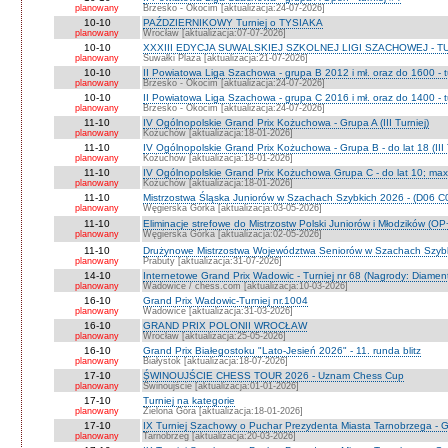
planowany
Brzesko - Okocim [aktualizacja:24-07-2026]
10-10
PAŹDZIERNIKOWY Turniej o TYSIAKA
planowany
Wrocław [aktualizacja:07-07-2026]
10-10
XXXIII EDYCJA SUWALSKIEJ SZKOLNEJ LIGI SZACHOWEJ - TU
planowany
Suwałki Plaza [aktualizacja:21-07-2026]
10-10
II Powiatowa Liga Szachowa - grupa B 2012 i mł. oraz do 1600 - t
planowany
Brzesko - Okocim [aktualizacja:24-07-2026]
10-10
II Powiatowa Liga Szachowa - grupa C 2016 i mł. oraz do 1400 - t
planowany
Brzesko - Okocim [aktualizacja:24-07-2026]
11-10
IV Ogólnopolskie Grand Prix Kożuchowa - Grupa A (III Turniej)
planowany
Kożuchów [aktualizacja:18-01-2026]
11-10
IV Ogólnopolskie Grand Prix Kożuchowa - Grupa B - do lat 18 (III 
planowany
Kożuchów [aktualizacja:18-01-2026]
11-10
IV Ogólnopolskie Grand Prix Kożuchowa Grupa C - do lat 10; max 
planowany
Kożuchów [aktualizacja:18-01-2026]
11-10
Mistrzostwa Śląska Juniorów w Szachach Szybkich 2026 - (D06 
planowany
Węgierska Górka [aktualizacja:03-05-2026]
11-10
Eliminacje strefowe do Mistrzostw Polski Juniorów i Młodzików (O
planowany
Węgierska Górka [aktualizacja:02-05-2026]
11-10
Drużynowe Mistrzostwa Województwa Seniorów w Szachach Szyb
planowany
Prabuty [aktualizacja:31-07-2026]
14-10
Internetowe Grand Prix Wadowic - Turniej nr 68 (Nagrody: Diamen
planowany
Wadowice / chess.com [aktualizacja:10-03-2026]
16-10
Grand Prix Wadowic-Turniej nr.1004
planowany
Wadowice [aktualizacja:31-03-2026]
16-10
GRAND PRIX POLONII WROCŁAW
planowany
Wrocław [aktualizacja:25-05-2026]
16-10
Grand Prix Białegostoku "Lato-Jesień 2026" - 11. runda blitz
planowany
Białystok [aktualizacja:18-07-2026]
17-10
ŚWINOUJŚCIE CHESS TOUR 2026 - Uznam Chess Cup
planowany
Świnoujście [aktualizacja:01-01-2026]
17-10
Turniej na kategorie
planowany
Zielona Góra [aktualizacja:18-01-2026]
17-10
IX Turniej Szachowy o Puchar Prezydenta Miasta Tarnobrzega - G
planowany
Tarnobrzeg [aktualizacja:20-03-2026]