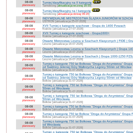
08-08
Turniej klasyfikacyjny na II kategorię
planowany
Tarnobrzeg [
aktualizacja:wczoraj 16:55
]
08-08
Turniej klasyfikaxyjny na I kategorię
planowany
Tarnobrzeg [
aktualizacja:dzisiaj 09:20
]
08-08
INDYWIDUALNE MISTRZOSTWA ŚLĄSKA JUNIORÓW W SZACHAC
planowany
USTROŃ [aktualizacja:25-07-2026]
08-08
XVII Turniej o kategorie szachowe - Grupa do 1400 Pzszach
planowany
Kraków [aktualizacja:27-07-2026]
08-08
XVII Turniej o kategorie szachowe - Grupa1600+
planowany
Kraków [aktualizacja:27-07-2026]
08-08
Otwarte Mistrzostwa Leszna w Szachach Klasycznych | FIDE | G
planowany
Leszno [aktualizacja:16-07-2026]
08-08
Otwarte Mistrzostwa Leszna w Szachach Klasycznych | Grupa 1
planowany
Leszno [aktualizacja:16-07-2026]
08-08
Otwarte Mistrzostwa Leszna w Szachach | Grupa 1000-1250 PZS
planowany
Leszno [aktualizacja:16-07-2026]
Turniej o kategorie 750 lat Bolkowa "Droga do Arcymistrza" G
08-08
od Świdnicy Jeleniej Góry Wałbrzycha Legnicy 50min od Wrocław
planowany
Bolków [aktualizacja:31-07-2026]
Turniej o kategorie 750 lat Bolkowa "Droga do Arcymistrza" G
08-08
od Świdnicy Jeleniej Góry Wałbrzycha Legnicy 50min od Wrocław
planowany
Bolków [aktualizacja:31-07-2026]
Turniej o kategorię 750 lat Bolkowa "Droga do Arcymistrza" Gr
08-08
50min od Wrocławia
planowany
Bolków [aktualizacja:31-07-2026]
Turniej o kategorię 750 lat Bolkowa "Droga do Arcymistrza" Gr
08-08
50min od Wrocławia
planowany
Bolków [aktualizacja:31-07-2026]
08-08
Turniej o kategorię 750 lat Bolkowa "Droga do Arcymistrza" Grup
planowany
Bolków [aktualizacja:31-07-2026]
08-08
Turniej o kategorię 750 lat Bolkow "Droga do Arcymistrza" Grupa F
planowany
Bolków [aktualizacja:31-07-2026]
Turniej o kategorię 750 lat Bolkowa "Droga do Arcymistrza" Gru
08-08
od Wrocławia
planowany
Bolków [aktualizacja:31-07-2026]
Turniej o kategorię 750 lat Bolkowa "Droga do Arcymistrza" Gr