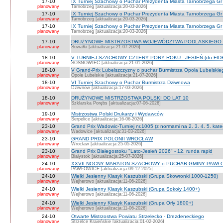
17-10
IX Turniej Szachowy o Puchar Prezydenta Miasta Tarnobrzega Gr
planowany
Tarnobrzeg [aktualizacja:20-03-2026]
17-10
IX Turniej Szachowy o Puchar Prezydenta Miasta Tarnobrzega Gr
planowany
Tarnobrzeg [aktualizacja:20-03-2026]
17-10
IX Turniej Szachowy o Puchar Prezydenta Miasta Tarnobrzega Gr 
planowany
Tarnobrzeg [aktualizacja:20-03-2026]
17-10
DRUŻYNOWE MISTRZOSTWA WOJEWÓDZTWA PODLASKIEGO 
planowany
Suwałki [aktualizacja:21-07-2026]
18-10
V TURNIEJ SZACHOWY CZTERY PORY ROKU - JESIEŃ (do FID
planowany
SOSNOWIEC [aktualizacja:21-01-2026]
18-10
V Grand-Prix Lubelszczyzny o puchar Burmistrza Opola Lubelskie
planowany
Opole Lubelskie [aktualizacja:21-07-2026]
18-10
VI Turniej Szachowy o Puchar Burmistrza Dziwnowa
planowany
Dziwnów [aktualizacja:17-03-2026]
18-10
DRUŻYNOWE MISTRZOSTWA POLSKI DO LAT 10
planowany
Szklarska Porębs [aktualizacja:07-06-2026]
19-10
Mistrzostwa Polski Drukarzy i Wydawców
planowany
Serpelice [aktualizacja:16-06-2026]
23-10
Grand Prix Wadowic-Turniej nr.1005 (z normami na 2. 3. 4. 5. kate
planowany
Wadowice [aktualizacja:31-03-2026]
23-10
GRAND PRIX POLONII WROCŁAW
planowany
Wrocław [aktualizacja:25-05-2026]
23-10
Grand Prix Białegostoku "Lato-Jesień 2026" - 12. runda rapid
planowany
Białystok [aktualizacja:25-07-2026]
24-10
XXVII NOCNY MARATON SZACHOWY o PUCHAR GMINY PAWŁOW
planowany
PAWŁOWICE [aktualizacja:09-12-2025]
24-10
Wielki Jesienny Klasyk Kaszubski (Grupa Skowronki 1000-1250)
planowany
Wejherowo [aktualizacja:11-06-2026]
24-10
Wielki Jesienny Klasyk Kaszubski (Grupa Sokoły 1400+)
planowany
Wejherowo [aktualizacja:11-06-2026]
24-10
Wielki Jesienny Klasyk Kaszubski (Grupa Orły 1800+)
planowany
Wejherowo [aktualizacja:11-06-2026]
24-10
Otwarte Mistrzostwa Powiatu Strzelecko - Drezdeneckiego
planowany
Strzelce Krajeńskie [aktualizacja:01-02-2026]