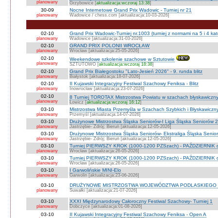
planowany
Grzybowice [
aktualizacja:wczoraj 13:38
]
30-09
Nocne Internetowe Grand Prix Wadowic - Turniej nr 21
planowany
Wadowice / chess.com [aktualizacja:10-03-2026]
02-10
Grand Prix Wadowic-Turniej nr.1003 (turniej z normami na 5 i 4 kat
planowany
Wadowice [aktualizacja:31-03-2026]
02-10
GRAND PRIX POLONII WROCŁAW
planowany
Wrocław [aktualizacja:25-05-2026]
02-10
Weekendowe szkolenie szachowe w Sztutowie
planowany
SZTUTOWO [
aktualizacja:wczoraj 18:38
]
02-10
Grand Prix Białegostoku "Lato-Jesień 2026" - 9. runda blitz
planowany
Białystok [aktualizacja:18-07-2026]
02-10
II Kujawski Integracyjny Festiwal Szachowy Feniksa - Blitz
planowany
Inowrocław [aktualizacja:23-07-2026]
02-10
8 Turniej TOROTAX Mistrzostwa Powiatu w szachach błyskawiczn
planowany
Łowicz [
aktualizacja:wczoraj 16:12
]
03-10
Mistrzostwa Miasta Przemyśla w Szachach Szybkich i Błyskawiczn
planowany
Przemyśl [aktualizacja:14-07-2026]
03-10
Drużynowe Mistrzostwa Śląska Seniorów-I Liga Śląska Seniorów 
planowany
Jastrzębie- Zdrój; Bieruń [aktualizacja:12-05-2026]
03-10
Drużynowe Mistrzostwa Śląska Seniorów- Ekstraliga Śląska Seni
planowany
Jastrzębie- Zdrój; Bieruń [aktualizacja:12-05-2026]
03-10
Turniej PIERWSZY KROK (1000-1200 PZSzach) - PAŹDZIERNIK d
planowany
Wrocław [aktualizacja:26-05-2026]
03-10
Turniej PIERWSZY KROK (1000-1200 PZSzach) - PAŹDZIERNIK o
planowany
Wrocław [aktualizacja:26-05-2026]
03-10
I Garwolińskie MINI-Elo
planowany
Garwolin [aktualizacja:23-06-2026]
03-10
DRUŻYNOWE MISTRZOSTWA WOJEWÓDZTWA PODLASKIEGO 
planowany
Suwałki [aktualizacja:21-07-2026]
03-10
XXXI Międzynarodowy Całoroczny Festiwal Szachowy- Turniej 1
planowany
Dobczyce [aktualizacja:01-08-2026]
03-10
II Kujawski Integracyjny Festiwal Szachowy Feniksa - Open A