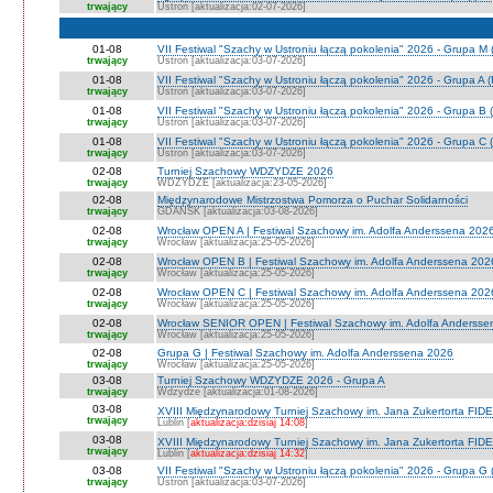
trwający
Ustroń [aktualizacja:02-07-2026]
01-08
VII Festiwal "Szachy w Ustroniu łączą pokolenia" 2026 - Grupa M
trwający
Ustroń [aktualizacja:03-07-2026]
01-08
VII Festiwal "Szachy w Ustroniu łączą pokolenia" 2026 - Grupa A
trwający
Ustroń [aktualizacja:03-07-2026]
01-08
VII Festiwal "Szachy w Ustroniu łączą pokolenia" 2026 - Grupa B 
trwający
Ustroń [aktualizacja:03-07-2026]
01-08
VII Festiwal "Szachy w Ustroniu łączą pokolenia" 2026 - Grupa C 
trwający
Ustroń [aktualizacja:03-07-2026]
02-08
Turniej Szachowy WDZYDZE 2026
trwający
WDZYDZE [aktualizacja:23-05-2026]
02-08
Międzynarodowe Mistrzostwa Pomorza o Puchar Solidarności
trwający
GDAŃSK [aktualizacja:03-08-2026]
02-08
Wrocław OPEN A | Festiwal Szachowy im. Adolfa Anderssena 202
trwający
Wrocław [aktualizacja:25-05-2026]
02-08
Wrocław OPEN B | Festiwal Szachowy im. Adolfa Anderssena 202
trwający
Wrocław [aktualizacja:25-05-2026]
02-08
Wrocław OPEN C | Festiwal Szachowy im. Adolfa Anderssena 202
trwający
Wrocław [aktualizacja:25-05-2026]
02-08
Wrocław SENIOR OPEN | Festiwal Szachowy im. Adolfa Andersse
trwający
Wrocław [aktualizacja:25-05-2026]
02-08
Grupa G | Festiwal Szachowy im. Adolfa Anderssena 2026
trwający
Wrocław [aktualizacja:25-05-2026]
03-08
Turniej Szachowy WDZYDZE 2026 - Grupa A
trwający
Wdzydze [aktualizacja:01-08-2026]
03-08
XVIII Międzynarodowy Turniej Szachowy im. Jana Zukertorta FIDE
trwający
Lublin [
aktualizacja:dzisiaj 14:08
]
03-08
XVIII Międzynarodowy Turniej Szachowy im. Jana Zukertorta FID
trwający
Lublin [
aktualizacja:dzisiaj 14:32
]
03-08
VII Festiwal "Szachy w Ustroniu łączą pokolenia" 2026 - Grupa G 
trwający
Ustroń [aktualizacja:03-07-2026]