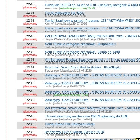
22-08
Turniej dla DZIECI do 14 lat na II (II i I kobiecą) kategorię w Chil
planowany
Warszawa [
aktualizacja:wczoraj 15:58
]
22-08
Turniej wakacyjny dla dzieci
planowany
Tczew [aktualizacja:02-07-2026]
22-08
Turniej Szachowy w ramach Programu LZS "AKTYWNA WIEŚ" 202
planowany
Kamień [aktualizacja:29-07-2026]
22-08
Turniej Szachowy w ramach Programu LZS "AKTYWNA WIEŚ" 202
planowany
Kamień [aktualizacja:29-07-2026]
22-08
XVI FESTIWAL SZACHOWY ŚWIĘTOKRZYSKIE 2026 - GRUPA A 
planowany
Sielpia Wielka k./Końskich [aktualizacja:21-07-2026]
22-08
XVIII Turniej o kategorie szachowe - Grupa1600+
planowany
Kraków [aktualizacja:27-07-2026]
22-08
XVIII Turniej o kategorie szachowe - Grupa do 1400
planowany
Kraków [aktualizacja:27-07-2026]
22-08
VIII Bemowski Festiwal Szachowy turniej o II i III kat. szachową 
planowany
Warszawa [aktualizacja:16-07-2026]
22-08
Szachowe Grand Prix w Gminie Godów - Blitz&Rapid
planowany
Skrzyszów [aktualizacja:18-07-2026]
22-08
Wakacyjny "SZACH KRÓLOWI - ZOSTAŃ MISTRZEM" KLASYFIK
planowany
Lublin [aktualizacja:18-07-2026]
22-08
Wakacyjny "SZACH KRÓLOWI - ZOSTAŃ MISTRZEM" KLASYFIK
planowany
Lublin [aktualizacja:02-08-2026]
22-08
Wakacyjny "SZACH KRÓLOWI - ZOSTAŃ MISTRZEM" KLASYFI
planowany
Lublin [
aktualizacja:wczoraj 11:40
]
22-08
Wakacyjny "SZACH KRÓLOWI - ZOSTAŃ MISTRZEM" KLASYFIKA
planowany
Lublin [aktualizacja:21-07-2026]
22-08
XVI FESTIWAL SZACHOWY ŚWIĘTOKRZYSKIE 2026 - GRUPA 
planowany
Sielpia Wielka k./Końskich [aktualizacja:21-07-2026]
22-08
I Turniej szachowy na Bemowie OPEN zgłoszony do FIDE
planowany
Warszawa [aktualizacja:26-07-2026]
22-08
Turniej Grand Prix Połczyna-Zdroju
planowany
Zajączkówko [aktualizacja:27-07-2026]
22-08
Urodzinowy Puchar Miasta Żychlina 2026
planowany
Żychlin [aktualizacja:31-07-2026]
22-08