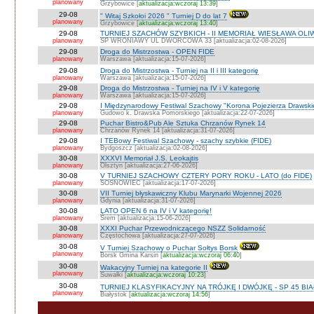
planowany
Grzybowice [
aktualizacja:wczoraj 13:39
]
29-08
" Witaj Szkołoi 2026 " Turniej D do lat 7
planowany
Grzybowice [
aktualizacja:wczoraj 13:40
]
29-08
TURNIEJ SZACHÓW SZYBKICH - II MEMORIAŁ WIESŁAWA OLI
planowany
SP WRONIAWY UL DWORCOWA 33 [aktualizacja:02-08-2026]
29-08
Droga do Mistrzostwa - OPEN FIDE
planowany
Warszawa [aktualizacja:15-07-2026]
29-08
Droga do Mistrzostwa - Turniej na II i III kategorię
planowany
Warszawa [aktualizacja:15-07-2026]
29-08
Droga do Mistrzostwa - Turniej na IV i V kategorię
planowany
Warszawa [aktualizacja:15-07-2026]
29-08
I Międzynarodowy Festiwal Szachowy "Korona Pojezierza Drawski
planowany
Gudowo k. Drawska Pomorskiego [aktualizacja:22-07-2026]
29-08
Puchar Bistro&Pub Ale Sztuka Chrzanów Rynek 14
planowany
Chrzanów Rynek 14 [aktualizacja:31-07-2026]
29-08
I TEBowy Festiwal Szachowy - szachy szybkie (FIDE)
planowany
Bydgoszcz [aktualizacja:02-08-2026]
30-08
XXXVI Memoriał J.S. Leokajtis
planowany
Olsztyn [aktualizacja:27-06-2026]
30-08
V TURNIEJ SZACHOWY CZTERY PORY ROKU - LATO (do FIDE)
planowany
SOSNOWIEC [aktualizacja:17-07-2026]
30-08
VII Turniej błyskawiczny Klubu Marynarki Wojennej 2026
planowany
Gdynia [aktualizacja:31-07-2026]
30-08
LATO OPEN 6 na IV i V kategorię!
planowany
Śrem [aktualizacja:15-06-2026]
30-08
XXXI Puchar Przewodniczącego NSZZ Solidarność
planowany
Częstochowa [aktualizacja:27-07-2026]
30-08
V Turniej Szachowy o Puchar Sołtys Borsk
planowany
Borsk Gmina Karsin [
aktualizacja:wczoraj 06:40
]
30-08
Wakacyjny Turniej na kategorie II
planowany
Suwałki [
aktualizacja:wczoraj 10:23
]
30-08
TURNIEJ KLASYFIKACYJNY NA TRÓJKĘ I DWÓJKĘ - SP 45 BI
planowany
Białystok [
aktualizacja:wczoraj 14:56
]