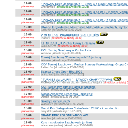
12-09
" Pierwszy Dzień Jesieni 2026 " Turniej C z okazji "Zabrzańskiego
planowany
Grzybowice [
aktualizacja:wczoraj 13:35
]
12-09
" Pierwszy Dzień Jesieni 2026 " Turniej D do lat 10 z okazji "Zab
planowany
Grzybowice [
aktualizacja:wczoraj 13:35
]
12-09
" Pierwszy Dzień Jesieni 2026 " Turniej E do lat 7 z okazji "Zabrz
planowany
Grzybowice [
aktualizacja:wczoraj 13:36
]
12-09
Otwarte Indywidualne Mistrzostwa Małopolski w Szachach Szybki
planowany
Borzęcin [aktualizacja:24-07-2026]
12-09
V MEMORIAŁ PRABUCKICH SZACHISTÓW
planowany
Prabuty [
aktualizacja:dzisiaj 08:30
]
13-09
61. MOKATE_O Puchar Gminy Goleszów
planowany
GOLESZÓW [
aktualizacja:dzisiaj 08:09
]
13-09
XVIII Turniej Szachowy o Puchar Lata
planowany
Wiśniew [aktualizacja:30-01-2026]
13-09
Turniej Szachowy "Z wisienką w tle" B juniorzy
planowany
Wiśniew [aktualizacja:30-01-2026]
13-09
XXV Turniej Szachowy o Puchar Starosty Krakowskiego Grupa C d
planowany
Zabierzów [aktualizacja:27-07-2026]
13-09
Szansa Chess Open Blitz 2026
planowany
Warszawa [aktualizacja:07-07-2026]
13-09
" TURNIEJ dla LAURKI " - ZAWODY CHARYTATYWNE
planowany
MORAWICA 24 ( Gmina Liszki) - Świetlica Wiejska [
aktualizacja:dzisiaj 
13-09
XXIII Szachowy Turniej Pamięci Września
planowany
Wieluń [aktualizacja:31-07-2026]
17-09
Śląska Akademia Szachowa - szkolenie
planowany
Ustroń [aktualizacja:28-06-2026]
18-09
Szachy Fischera nr.65
planowany
Wadowice [aktualizacja:31-03-2026]
18-09
Grand Prix Białegostoku "Lato-Jesień 2026" - 7. runda blitz
planowany
Białystok [aktualizacja:18-07-2026]
18-09
GRAND PRIX POLONII WROCŁAW
planowany
Wrocław [aktualizacja:25-05-2026]
18-09
Kurs Instruktorów Szachowych (online)
planowany
Warszawa (online) [aktualizacja:30-05-2026]