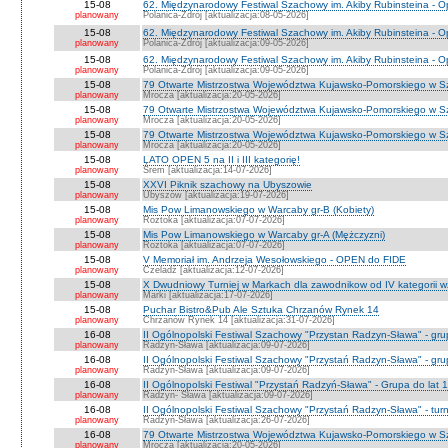
15-08
62. Międzynarodowy Festiwal Szachowy im. Akiby Rubinsteina - O
planowany
Polanica-Zdrój [aktualizacja:08-05-2026]
15-08
62. Międzynarodowy Festiwal Szachowy im. Akiby Rubinsteina - 
planowany
Polanica-Zdrój [aktualizacja:09-05-2026]
15-08
62. Międzynarodowy Festiwal Szachowy im. Akiby Rubinsteina - 
planowany
Polanica-Zdrój [aktualizacja:09-05-2026]
15-08
79 Otwarte Mistrzostwa Województwa Kujawsko-Pomorskiego w S
planowany
Mrocza [aktualizacja:20-05-2026]
15-08
79 Otwarte Mistrzostwa Województwa Kujawsko-Pomorskiego w 
planowany
Mrocza [aktualizacja:20-05-2026]
15-08
79 Otwarte Mistrzostwa Województwa Kujawsko-Pomorskiego w Sz
planowany
Mrocza [aktualizacja:20-05-2026]
15-08
LATO OPEN 5 na II i III kategorię!
planowany
Śrem [aktualizacja:14-07-2026]
15-08
XXVI Piknik szachowy na Ubyszowie
planowany
Ubyszów [aktualizacja:19-07-2026]
15-08
Mis Pow Limanowskiego w Warcaby gr-B (Kobiety)
planowany
Roztoka [aktualizacja:07-07-2026]
15-08
Mis Pow Limanowskiego w Warcaby gr-A (Mężczyzni)
planowany
Roztoka [aktualizacja:07-07-2026]
15-08
V Memoriał im. Andrzeja Wesołowskiego - OPEN do FIDE
planowany
Czeladź [aktualizacja:12-07-2026]
15-08
X Dwudniowy Turniej w Markach dla zawodnikow od IV kategorii 
planowany
Marki [aktualizacja:17-07-2026]
15-08
Puchar Bistro&Pub Ale Sztuka Chrzanów Rynek 14
planowany
Chrzanów Rynek 14 [aktualizacja:31-07-2026]
16-08
II Ogólnopolski Festiwal Szachowy "Przystan Radzyn-Sława" - gr
planowany
Radzyn-Sława [aktualizacja:09-07-2026]
16-08
II Ogólnopolski Festiwal Szachowy "Przystań Radzyn-Sława" - gru
planowany
Radzyn-Sława [aktualizacja:09-07-2026]
16-08
II Ogólnopolski Festiwal "Przystań Radzyń-Sława" - Grupa do lat 
planowany
Radzyn- Sława [aktualizacja:09-07-2026]
16-08
II Ogólnopolski Festiwal Szachowy "Przystań Radzyn-Sława" - turni
planowany
Radzyń-Sława [aktualizacja:26-07-2026]
16-08
79 Otwarte Mistrzostwa Województwa Kujawsko-Pomorskiego w Sz
planowany
Mrocza [aktualizacja:20-05-2026]