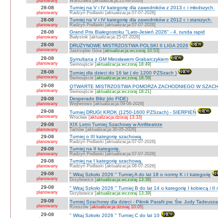
planowany
Warszawa [aktualizacja:21-06-2026]
28-08
Turniej na V i IV kategorię dla zawodników z 2013 r. i młodszych.
planowany
Radzyń Podlaski [aktualizacja:07-07-2026]
28-08
Turniej na V i IV kategorię dla zawodników z 2012 r. i starszych.
planowany
Radzyń Podlaski [aktualizacja:07-07-2026]
28-08
Grand Prix Białegostoku "Lato-Jesień 2026" - 4. runda rapid
planowany
Białystok [aktualizacja:25-07-2026]
28-08
DRUŻYNOWE MISTRZOSTWA POLSKI II LIGA 2026
planowany
Jastrzębie Góra [
aktualizacja:wczoraj 10:53
]
28-08
Symultana z GM Mirosławem Grabarczykiem
planowany
Świnoujście [
aktualizacja:wczoraj 18:49
]
28-08
Turniej dla dzieci do 16 lat ( do 1200 PZSzach )
planowany
Świnoujście [
aktualizacja:wczoraj 18:59
]
29-08
OTWARTE MISTRZOSTWA POMORZA ZACHODNIEGO W SZACH
planowany
Świnoujście [
aktualizacja:wczoraj 18:21
]
29-08
Desperado Blitz (do FIDE)
planowany
Wejherowo [aktualizacja:09-06-2026]
29-08
Turniej DRUGI KROK (1250-1600 PZSzach) - SIERPIEŃ
planowany
Wrocław [
aktualizacja:dzisiaj 13:33
]
29-08
XIX Letni Turniej Szachowy w Amfiteatrze
planowany
Tarnów [aktualizacja:30-05-2026]
29-08
Turniej o III kategorię szachową.
planowany
Radzyń Podlaski [aktualizacja:07-07-2026]
29-08
Turniej na II kategorię.
planowany
Radzyń Podlaski [aktualizacja:07-07-2026]
29-08
Turniej na I kategorię szachową.
planowany
Radzyń Podlaski [aktualizacja:08-07-2026]
29-08
" Witaj Szkoło 2026 " Turniej A do lat 18 o normy K i I kategorię
planowany
Grzybowice [
aktualizacja:wczoraj 13:38
]
29-08
" Witaj Szkoło 2026 " Turniej B do lat 14 o kategorię I kobiecą i I
planowany
Grzybowice [
aktualizacja:wczoraj 13:39
]
29-08
Turniej Szachowy dla dzieci - Piknik Parafii pw. Św. Judy Tadeus
planowany
Rzeszów [
aktualizacja:dzisiaj 10:05
]
29-08
" Witaj Szkoło 2026 " Turniej C do lat 10