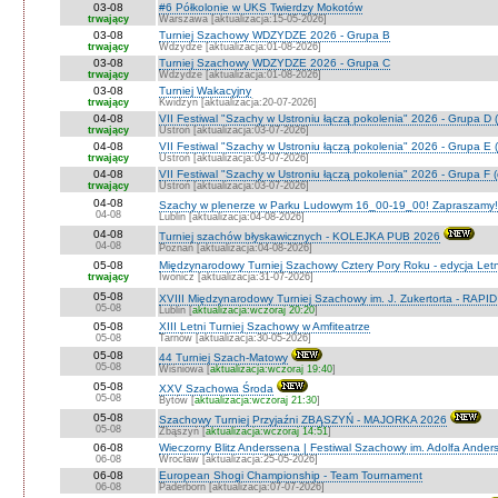
03-08
#6 Półkolonie w UKS Twierdzy Mokotów
trwający
Warszawa [aktualizacja:15-05-2026]
03-08
Turniej Szachowy WDZYDZE 2026 - Grupa B
trwający
Wdzydze [aktualizacja:01-08-2026]
03-08
Turniej Szachowy WDZYDZE 2026 - Grupa C
trwający
Wdzydze [aktualizacja:01-08-2026]
03-08
Turniej Wakacyjny
trwający
Kwidzyn [aktualizacja:20-07-2026]
04-08
VII Festiwal "Szachy w Ustroniu łączą pokolenia" 2026 - Grupa D (
trwający
Ustroń [aktualizacja:03-07-2026]
04-08
VII Festiwal "Szachy w Ustroniu łączą pokolenia" 2026 - Grupa E (
trwający
Ustroń [aktualizacja:03-07-2026]
04-08
VII Festiwal "Szachy w Ustroniu łączą pokolenia" 2026 - Grupa F (
trwający
Ustroń [aktualizacja:03-07-2026]
04-08
Szachy w plenerze w Parku Ludowym 16_00-19_00! Zapraszamy!
04-08
Lublin [aktualizacja:04-08-2026]
04-08
Turniej szachów błyskawicznych - KOLEJKA PUB 2026
04-08
Poznań [aktualizacja:04-08-2026]
05-08
Międzynarodowy Turniej Szachowy Cztery Pory Roku - edycja Let
trwający
Iwonicz [aktualizacja:31-07-2026]
05-08
XVIII Międzynarodowy Turniej Szachowy im. J. Zukertorta - RAPI
05-08
Lublin [
aktualizacja:wczoraj 20:20
]
05-08
XIII Letni Turniej Szachowy w Amfiteatrze
05-08
Tarnów [aktualizacja:30-05-2026]
05-08
44 Turniej Szach-Matowy
05-08
Wiśniowa [
aktualizacja:wczoraj 19:40
]
05-08
XXV Szachowa Środa
05-08
Bytów [
aktualizacja:wczoraj 21:30
]
05-08
Szachowy Turniej Przyjaźni ZBĄSZYŃ - MAJORKA 2026
05-08
Zbąszyń [
aktualizacja:wczoraj 14:51
]
06-08
Wieczorny Blitz Anderssena | Festiwal Szachowy im. Adolfa Ande
06-08
Wrocław [aktualizacja:25-05-2026]
06-08
European Shogi Championship - Team Tournament
06-08
Paderborn [aktualizacja:07-07-2026]