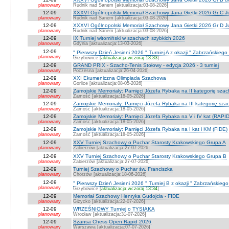
planowany
Rudnik nad Sanem [aktualizacja:03-08-2026]
12-09
XXXVI Ogólnopolski Memoriał Szachowy Jana Gietki 2026 Gr C Ju
planowany
Rudnik nad Sanem [aktualizacja:03-08-2026]
12-09
XXXVI Ogólnopolski Memoriał Szachowy Jana Gietki 2026 Gr D Jun.
planowany
Rudnik nad Sanem [aktualizacja:03-08-2026]
12-09
IX Turniej witomiński w szachach szybkich 2026
planowany
Gdynia [aktualizacja:13-03-2026]
12-09
" Pierwszy Dzień Jesieni 2026 " Turniej A z okazji " Zabrzańskiego
planowany
Grzybowice [
aktualizacja:wczoraj 13:33
]
12-09
GRAND PRIX - Szacho-Tenis Stołowy - edycja 2026 - 3 turniej
planowany
Poczesna [aktualizacja:26-04-2026]
12-09
XXI Ekumeniczna Olimpiada Szachowa
planowany
Gorlice [aktualizacja:08-05-2026]
12-09
Zamojskie Memoriały: Pamięci Józefa Rybaka na II kategorię sza
planowany
Zamość [aktualizacja:18-05-2026]
12-09
Zamojskie Memoriały: Pamięci Józefa Rybaka na III kategorię sz
planowany
Zamość [aktualizacja:18-05-2026]
12-09
Zamojskie Memoriały: Pamięci Józefa Rybaka na V i IV kat (RAPI
planowany
Zamość [aktualizacja:18-05-2026]
12-09
Zamojskie Memoriały: Pamięci Józefa Rybaka na I kat i KM (FIDE)
planowany
Zamość [aktualizacja:18-05-2026]
12-09
XXV Turniej Szachowy o Puchar Starosty Krakowskiego Grupa A
planowany
Zabierzów [aktualizacja:27-07-2026]
12-09
XXV Turniej Szachowy o Puchar Starosty Krakowskiego Grupa B
planowany
Zabierzów [aktualizacja:27-07-2026]
12-09
Turniej Szachowy o Puchar św. Franciszka
planowany
Chorzów [aktualizacja:18-06-2026]
12-09
" Pierwszy Dzień Jesieni 2026 " Turniej B z okazji " Zabrzańskieg
planowany
Grzybowice [
aktualizacja:wczoraj 13:34
]
12-09
Memoriał Szachowy Henryka Gudojcia - FIDE
planowany
Giżycko [aktualizacja:22-07-2026]
12-09
WRZEŚNIOWY Turniej o TYSIAKA
planowany
Wrocław [aktualizacja:31-07-2026]
12-09
Szansa Chess Open Rapid 2026
planowany
Warszawa [aktualizacja:07-07-2026]