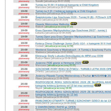
planowany
Suwałki [aktualizacja:30-07-2026]
19-09
Turniej na III (III i II kobiecą) kategorię w Child Kingdom
planowany
Warszawa [aktualizacja:26-07-2026]
19-09
Turniej na II (II i I kobiecą) kategorię w Child Kingdom
planowany
Warszawa [aktualizacja:26-07-2026]
19-09
Świętokrzyska Liga Szachowa 2026 - Turniej III (B) - PZSzach 1
planowany
Kielce [aktualizacja:02-08-2026]
19-09
Otwarte Mistrzostwa Malborka
planowany
Malbork [
aktualizacja:wczoraj 07:15
]
19-09
Enea Operator Międzyszkolna Liga Szachowa 26/27 - turniej 1
planowany
Łubianka [aktualizacja:02-08-2026]
19-09
Turniej Open przy Enea Operator Międzyszkolnej Ligi Szachowej 26
planowany
Łubianka [aktualizacja:02-08-2026]
19-09
Forteca Chess Challenge Junior (3z4)- U14 - o kategorie III II I k
planowany
Czeladź [
aktualizacja:wczoraj 12:58
]
20-09
Weekend Szachowy w Wadowicach - X Turniej o Szachowy Puchar B
planowany
Wadowice [aktualizacja:13-07-2026]
20-09
Eliminacje Strefy Lubusko-Dolnośląskiej do MPM oraz OOM
planowany
Radzyn-Sława [aktualizacja:03-08-2026]
20-09
Jesienne FIDE granie w Hetmanie 2026
planowany
Warszawa [
aktualizacja:wczoraj 05:05
]
20-09
SZACHOWE PORY ROKU W ŻYWCU - TURNIEJ LETNI 2026 OPEN
planowany
ŻYWIEC [aktualizacja:25-07-2026]
20-09
Jesienny Pilawski Turniej Weekendowy o Puchar �HUSARII� 2026
planowany
Pilawa [aktualizacja:22-06-2026]
ROZPOCZĘCIE ROKU SZKOLNEGO 2026 ZE SŁUPSKĄ AKADEMI
20-09
kategorię kobiecą (juniorzy od 13 lat oraz seniorzy)
planowany
Słupsk [
aktualizacja:wczoraj 19:26
]
ROZPOCZĘCIE ROKU SZKOLNEGO 2025 ZE SŁUPSKĄ AKADEMI
20-09
kategorię kobiecą (juniorzy do 12 lat)
planowany
Słupsk [aktualizacja:02-06-2026]
20-09
PAWŁOWICKI OTWARTY TURNIEJ SZACHOWY DZIECI do lat 13 o ka
planowany
PAWŁOWICE [aktualizacja:24-06-2026]
20-09
V GWARKOWSKI RAPID gr. OPEN
planowany
Tarnowskie Góry [aktualizacja:22-07-2026]