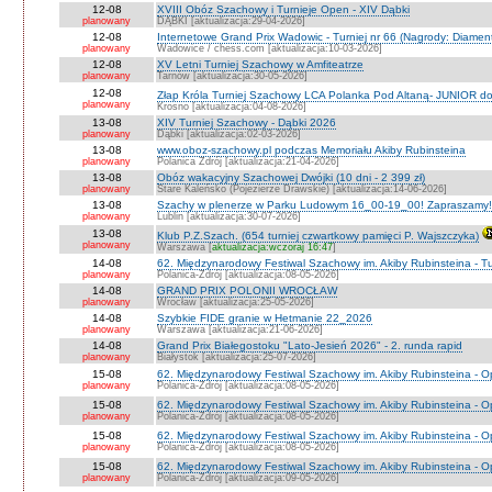
12-08
XVIII Obóz Szachowy i Turnieje Open - XIV Dąbki
planowany
DĄBKI [aktualizacja:29-04-2026]
12-08
Internetowe Grand Prix Wadowic - Turniej nr 66 (Nagrody: Diamen
planowany
Wadowice / chess.com [aktualizacja:10-03-2026]
12-08
XV Letni Turniej Szachowy w Amfiteatrze
planowany
Tarnów [aktualizacja:30-05-2026]
12-08
Złap Króla Turniej Szachowy LCA Polanka Pod Altaną- JUNIOR do
planowany
Krosno [aktualizacja:04-08-2026]
13-08
XIV Turniej Szachowy - Dąbki 2026
planowany
Dąbki [aktualizacja:02-03-2026]
13-08
www.oboz-szachowy.pl podczas Memoriału Akiby Rubinsteina
planowany
Polanica Zdrój [aktualizacja:21-04-2026]
13-08
Obóz wakacyjny Szachowej Dwójki (10 dni - 2 399 zł)
planowany
Stare Kaleńsko (Pojezierze Drawskie) [aktualizacja:14-06-2026]
13-08
Szachy w plenerze w Parku Ludowym 16_00-19_00! Zapraszamy!
planowany
Lublin [aktualizacja:30-07-2026]
13-08
Klub P.Z.Szach. (654 turniej czwartkowy pamięci P. Wajszczyka)
planowany
Warszawa [
aktualizacja:wczoraj 16:47
]
14-08
62. Międzynarodowy Festiwal Szachowy im. Akiby Rubinsteina - Tu
planowany
Polanica-Zdrój [aktualizacja:08-05-2026]
14-08
GRAND PRIX POLONII WROCŁAW
planowany
Wrocław [aktualizacja:25-05-2026]
14-08
Szybkie FIDE granie w Hetmanie 22_2026
planowany
Warszawa [aktualizacja:21-06-2026]
14-08
Grand Prix Białegostoku "Lato-Jesień 2026" - 2. runda rapid
planowany
Białystok [aktualizacja:25-07-2026]
15-08
62. Międzynarodowy Festiwal Szachowy im. Akiby Rubinsteina - O
planowany
Polanica-Zdrój [aktualizacja:08-05-2026]
15-08
62. Międzynarodowy Festiwal Szachowy im. Akiby Rubinsteina - 
planowany
Polanica-Zdrój [aktualizacja:08-05-2026]
15-08
62. Międzynarodowy Festiwal Szachowy im. Akiby Rubinsteina - O
planowany
Polanica-Zdrój [aktualizacja:08-05-2026]
15-08
62. Międzynarodowy Festiwal Szachowy im. Akiby Rubinsteina - O
planowany
Polanica-Zdrój [aktualizacja:09-05-2026]