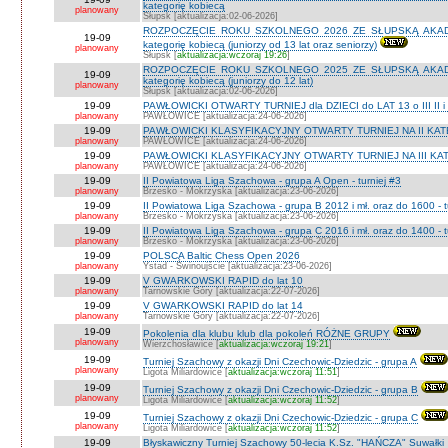
kategorię kobiecą
planowany
Słupsk [aktualizacja:02-06-2026]
ROZPOCZĘCIE ROKU SZKOLNEGO 2026 ZE SŁUPSKĄ AKADEMI
19-09
kategorię kobiecą (juniorzy od 13 lat oraz seniorzy)
planowany
Słupsk [
aktualizacja:wczoraj 19:26
]
ROZPOCZĘCIE ROKU SZKOLNEGO 2025 ZE SŁUPSKĄ AKADEMI
19-09
kategorię kobiecą (juniorzy do 12 lat)
planowany
Słupsk [aktualizacja:02-06-2026]
19-09
PAWŁOWICKI OTWARTY TURNIEJ dla DZIECI do LAT 13 o III II i I
planowany
PAWŁOWICE [aktualizacja:24-06-2026]
19-09
PAWŁOWICKI KLASYFIKACYJNY OTWARTY TURNIEJ NA II KATEG
planowany
PAWŁOWICE [aktualizacja:24-06-2026]
19-09
PAWŁOWICKI KLASYFIKACYJNY OTWARTY TURNIEJ NA III KATEG
planowany
PAWŁOWICE [aktualizacja:24-06-2026]
19-09
II Powiatowa Liga Szachowa - grupa A Open - turniej #3
planowany
Brzesko - Mokrzyska [aktualizacja:23-06-2026]
19-09
II Powiatowa Liga Szachowa - grupa B 2012 i mł. oraz do 1600 - t
planowany
Brzesko - Mokrzyska [aktualizacja:23-06-2026]
19-09
II Powiatowa Liga Szachowa - grupa C 2016 i mł. oraz do 1400 - t
planowany
Brzesko - Mokrzyska [aktualizacja:23-06-2026]
19-09
POLSCA Baltic Chess Open 2026
planowany
Ystad - Świnoujście [aktualizacja:23-06-2026]
19-09
V GWARKOWSKI RAPID do lat 10
planowany
Tarnowskie Góry [aktualizacja:22-07-2026]
19-09
V GWARKOWSKI RAPID do lat 14
planowany
Tarnowskie Góry [aktualizacja:22-07-2026]
19-09
Pokolenia dla klubu klub dla pokoleń RÓŻNE GRUPY
planowany
Wierzchosławice [
aktualizacja:wczoraj 19:21
]
19-09
Turniej Szachowy z okazji Dni Czechowic-Dziedzic - grupa A
planowany
Ligota Miliardowice [
aktualizacja:wczoraj 11:51
]
19-09
Turniej Szachowy z okazji Dni Czechowic-Dziedzic - grupa B
planowany
Ligota Miliardowice [
aktualizacja:wczoraj 11:52
]
19-09
Turniej Szachowy z okazji Dni Czechowic-Dziedzic - grupa C
planowany
Ligota Miliardowice [
aktualizacja:wczoraj 11:52
]
19-09
Błyskawiczny Turniej Szachowy 50-lecia K.Sz. "HAŃCZA" Suwałki