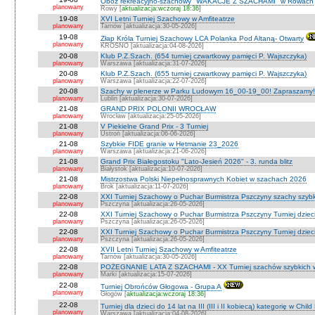
Obóz rekreacyjno-szachowy "WAKACJE Z SZACHAMI" w Rowach
planowany
Rowy [
aktualizacja:wczoraj 18:36
]
19-08
XVI Letni Turniej Szachowy w Amfiteatrze
planowany
Tarnów [aktualizacja:30-05-2026]
19-08
Złap Króla Turniej Szachowy LCA Polanka Pod Altaną- Otwarty
planowany
KROSNO [aktualizacja:04-08-2026]
20-08
Klub P.Z.Szach. (654 turniej czwartkowy pamięci P. Wajszczyka)
planowany
Warszawa [aktualizacja:31-07-2026]
20-08
Klub P.Z.Szach. (655 turniej czwartkowy pamięci P. Wajszczyka)
planowany
Warszawa [aktualizacja:22-07-2026]
20-08
Szachy w plenerze w Parku Ludowym 16_00-19_00! Zapraszamy!
planowany
Lublin [aktualizacja:30-07-2026]
21-08
GRAND PRIX POLONII WROCŁAW
planowany
Wrocław [aktualizacja:25-05-2026]
21-08
V Piekielne Grand Prix - 3 Turniej
planowany
Ustroń [aktualizacja:06-06-2026]
21-08
Szybkie FIDE granie w Hetmanie 23_2026
planowany
Warszawa [aktualizacja:21-06-2026]
21-08
Grand Prix Białegostoku "Lato-Jesień 2026" - 3. runda blitz
planowany
Białystok [aktualizacja:10-07-2026]
21-08
Mistrzostwa Polski Niepełnosprawnych Kobiet w szachach 2026
planowany
Brok [aktualizacja:11-07-2026]
22-08
XXI Turniej Szachowy o Puchar Burmistrza Pszczyny szachy szyb
planowany
Pszczyna [aktualizacja:26-05-2026]
22-08
XXI Turniej Szachowy o Puchar Burmistrza Pszczyny Turniej dzieci
planowany
Pszczyna [aktualizacja:26-05-2026]
22-08
XXI Turniej Szachowy o Puchar Burmistrza Pszczyny Turniej dzieci
planowany
Pszczyna [aktualizacja:26-05-2026]
22-08
XVII Letni Turniej Szachowy w Amfiteatrze
planowany
Tarnów [aktualizacja:30-05-2026]
22-08
POŻEGNANIE LATA Z SZACHAMI - XX Turniej szachów szybkich 
planowany
Marki [aktualizacja:15-07-2026]
22-08
Turniej Obrońców Głogowa - Grupa A
planowany
Głogów [
aktualizacja:wczoraj 18:36
]
22-08
Turniej dla dzieci do 14 lat na III (III i II kobiecą) kategorię w Chi
planowany
Warszawa [aktualizacja:04-08-2026]