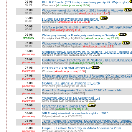
06-08
Klub P.Z.Szach. (653 turniej czwartkowy pamięci P. Wajszczyka)
06-08
Warszawa [
aktualizacja:wczoraj 16:52
]
06-08
Wakacyjny turniej dla młodzieży ur 2011 i młodsi w Miszewie
06-08
PŁOCK-Miszewo Murowane [
aktualizacja:dzisiaj 13:40
]
06-08
I Turniej dla dzieci w bibliotece publicznej
06-08
Świnoujście [
aktualizacja:dzisiaj 14:14
]
06-08
Szachy w plenerze w Parku Ludowym 16_00-19_00! Zapraszamy!
06-08
Lublin [
aktualizacja:dzisiaj 11:39
]
06-08
Wakacyjny turniej na II kategorię szachową w Ostrołęce
trwający
Ostrołęka Park Wodny AQARIUM [
aktualizacja:wczoraj 22:23
]
06-08
Wakacyjny dla początkujących na 4 kategorię w Ostrołęce
06-08
Ostrołęka Park Wodny Aqarium [
aktualizacja:dzisiaj 11:13
]
07-08
Grodziski Festiwal Szachowy im. M. Najdorfa - OPEN A (I miejsce 
planowany
Grodzisk Mazowiecki [aktualizacja:04-08-2026]
07-08
Grodziski Festiwal Szachowy im. M. Najdorfa - OPEN B (I miejsce 
planowany
Grodzisk Mazowiecki [
aktualizacja:wczoraj 12:52
]
07-08
GRAND PRIX POLONII WROCŁAW
planowany
Wrocław [
aktualizacja:dzisiaj 13:32
]
07-08
V Międzynarodowe Szachowe Ind. i Rodzinne GP Chrzanowa 202
planowany
Chrzanów Klub Szachowy Szpitalna 1 [aktualizacja:18-06-2026]
07-08
Szybkie FIDE granie w Hetmanie 21_2026
planowany
Warszawa [aktualizacja:03-08-2026]
07-08
Grand Prix Białegostoku "Lato-Jesień 2026" - 1. runda blitz
planowany
Białystok [aktualizacja:10-07-2026]
07-08
Wakacyjne Grand Prix KS Czarny Koń - 04
planowany
Nowe Miasto Lub. [aktualizacja:03-08-2026]
07-08
Szachowe Piątki z Liskiem 17/26
planowany
Lisia Góra [
aktualizacja:wczoraj 11:39
]
08-08
VIII Turniej witomiński w szachach szybkich 2026
planowany
Gdynia [aktualizacja:27-02-2026]
08-08
Turniej "Droga do Arcymistrza" KOMUNIKAT WKRÓTCE. TURNIEJ O V
planowany
Bolków koło Świdnicy Wałbrzycha Jeleniej Góry [aktualizacja:14-05-2026
08-08
Grupa E | Festiwal Szachowy im. Adolfa Anderssena 2026
planowany
Wrocław [aktualizacja:25-05-2026]