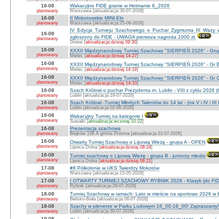
16-08
Wakacyjne FIDE granie w Hetmanie 6_2026
planowany
Warszawa [aktualizacja:30-07-2026]
16-08
II Mokotowskie MINI-Elo
planowany
Warszawa [aktualizacja:25-06-2026]
IV Edycja Turnieju Szachowego o Puchar Zygmunta III Wazy w
16-08
zgłoszony do FIDE - UWAGA pierwsza nagroda 1000 zł.
planowany
Gniew [
aktualizacja:dzisiaj 09:30
]
16-08
XXXII Międzynarodowy Turniej Szachowy "SIERPIEŃ 2026" - Grup
planowany
Mielec [
aktualizacja:dzisiaj 14:27
]
16-08
XXXII Międzynarodowy Turniej Szachowy "SIERPIEŃ 2026" - Gr B
planowany
Mielec [
aktualizacja:dzisiaj 14:19
]
16-08
XXXII Międzynarodowy Turniej Szachowy "SIERPIEŃ 2026" - Gr C J
planowany
Mielec [
aktualizacja:dzisiaj 14:33
]
16-08
Szach Królowi o puchar Prezydenta m. Lublin - VIII z cyklu 2026
planowany
Lublin [aktualizacja:18-07-2026]
16-08
Szach Królowi -Turniej Młodych Talentów do 14 lat - (na V i IV i III
planowany
Lublin [aktualizacja:02-08-2026]
16-08
Wakacyjny Turniej na kategorie I
planowany
Suwałki [
aktualizacja:wczoraj 10:22
]
16-08
Prezentacja szachowa
planowany
Biejków 136 A gmina Promna [aktualizacja:22-07-2026]
16-08
Otwarty Turniej Szachowy o Lipową Wieżę - grupa A - OPEN
planowany
Lipnica Dolna [
aktualizacja:dzisiaj 08:24
]
16-08
Turniej szachowy o Lipową Wieżę - grupa B - juniorzy młodsi
planowany
Lipnica Dolna [
aktualizacja:dzisiaj 08:21
]
17-08
#8 Półkolonie w UKS Twierdzy Mokotów
planowany
Warszawa [aktualizacja:15-05-2026]
17-08
I OTWARTY TURNIEJ SZACHOWY RYBNIK 2026 - Klasyk (do FID
planowany
Rybnik [aktualizacja:29-07-2026]
18-08
Turniej Szachowy w ramach: Lato w mieście na sportowo 2026 w Bie
planowany
Bielsko-Biała [aktualizacja:08-07-2026]
18-08
Szachy w plenerze w Parku Ludowym 16_00-19_00! Zapraszamy!
planowany
Lublin [aktualizacja:30-07-2026]
19-08