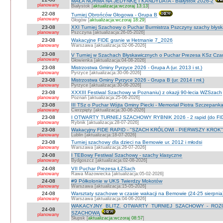
MAŁA NORMA NA JEDYNKĘ I KANDYDATA - Białystok 2026-2
planowany
Białystok [
aktualizacja:wczoraj 13:13
]
22-08
Turniej Obrońców Głogowa - Grupa B
planowany
Głogów [
aktualizacja:wczoraj 18:29
]
23-08
XXI Turniej Szachowy o Puchar Burmistrza Pszczyny szachy błys
planowany
Pszczyna [aktualizacja:26-05-2026]
23-08
Wakacyjne FIDE granie w Hetmanie 7_2026
planowany
Warszawa [aktualizacja:02-06-2026]
23-08
V Turniej w Szachach Błyskawicznych o Puchar Prezesa KSz Cza
planowany
Głowienka [aktualizacja:04-08-2026]
23-08
Mistrzostwa Gminy Pyrzyce 2026 - Grupa A (ur. 2013 i st.)
planowany
Pyrzyce [aktualizacja:30-06-2026]
23-08
Mistrzostwa Gminy Pyrzyce 2026 - Grupa B (ur. 2014 i mł.)
planowany
Pyrzyce [aktualizacja:30-06-2026]
23-08
XXXIII Festiwal Szachowy w Poznaniu) z okazji 90-lecia WZSzach
planowany
Poznań [aktualizacja:25-06-2026]
23-08
III TSz o Puchar Wójta Gminy Piecki - Memoriał Piotra Szczepan
planowany
Cierzpięty [aktualizacja:30-06-2026]
23-08
I OTWARTY TURNIEJ SZACHOWY RYBNIK 2026 - 2 rapid (do FI
planowany
Rybnik [aktualizacja:28-07-2026]
23-08
Wakacyjny FIDE RAPID - "SZACH KRÓLOWI - PIERWSZY KROK" O
planowany
Lublin [aktualizacja:18-07-2026]
23-08
Turniej szachowy dla dzieci na Bemowie ur. 2012 i młodsi
planowany
Warszawa [aktualizacja:26-07-2026]
24-08
I TEBowy Festiwal Szachowy - szachy klasyczne
planowany
Bydgoszcz [aktualizacja:02-08-2026]
24-08
VII Puchar Prezesa ŁZSach
planowany
Rawa Mazowiecka [aktualizacja:05-02-2026]
24-08
#9 Półkolonie w UKS Twierdzy Mokotów
planowany
Warszawa [aktualizacja:15-05-2026]
24-08
Warsztaty szachowe w czasie wakacji na Bemowie (24-25 sierpnia
planowany
Warszawa [aktualizacja:04-06-2026]
WAKACYJNY BLITZ. OTWARTY TURNIEJ SZACHOWY - RO
24-08
SZACHOWĄ
planowany
Słupsk [
aktualizacja:wczoraj 08:57
]