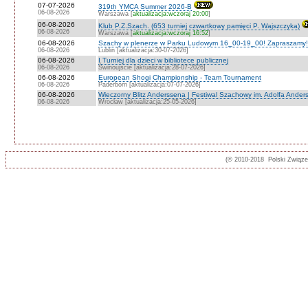
07-07-2026
319th YMCA Summer 2026-B
06-08-2026
Warszawa [
aktualizacja:wczoraj 20:00
]
06-08-2026
Klub P.Z.Szach. (653 turniej czwartkowy pamięci P. Wajszczyka)
06-08-2026
Warszawa [
aktualizacja:wczoraj 16:52
]
06-08-2026
Szachy w plenerze w Parku Ludowym 16_00-19_00! Zapraszamy!
06-08-2026
Lublin [aktualizacja:30-07-2026]
06-08-2026
I Turniej dla dzieci w bibliotece publicznej
06-08-2026
Świnoujście [aktualizacja:28-07-2026]
06-08-2026
European Shogi Championship - Team Tournament
06-08-2026
Paderborn [aktualizacja:07-07-2026]
06-08-2026
Wieczorny Blitz Anderssena | Festiwal Szachowy im. Adolfa Ande
06-08-2026
Wrocław [aktualizacja:25-05-2026]
(© 2010-2018 Polski Związ