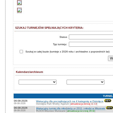
SZUKAJ TURNIEJÓW SPEŁNIAJĄCYCH KRYTERIA:
Status
Typ turnieju:
Szukaj w całej bazie (turnieje z 2026 roku i archiwalne z poprzednich lat)
Kalendarz/archiwum
TURNIE
06-08-2026
Wakacyjny dla początkujących na 4 kategorię w Ostrołęce
06-08-2026
Ostrołęka Park Wodny Aqarium [
aktualizacja:dzisiaj 11:13
]
06-08-2026
Wakacyjny turniej dla młodzieży ur 2011 i młodsi w Miszewie
06-08-2026
PŁOCK-Miszewo Murowane [
aktualizacja:wczoraj 20:11
]