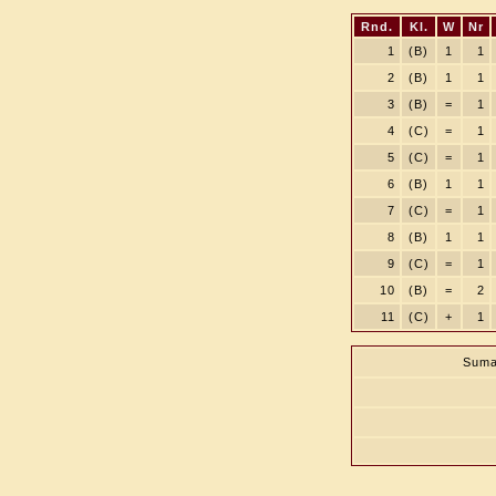
Rnd.
Kl.
W
Nr
1
(B)
1
1
2
(B)
1
1
3
(B)
=
1
4
(C)
=
1
5
(C)
=
1
6
(B)
1
1
7
(C)
=
1
8
(B)
1
1
9
(C)
=
1
10
(B)
=
2
11
(C)
+
1
Suma