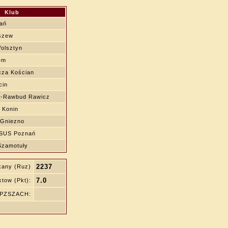
Klub
ań
szew
olsztyn
em
za Kościan
cin
-Rawbud Rawicz
 Konin
 Gniezno
SUS Poznań
Szamotuły
2237
kany (Ruz)
7.0
tow (Pkt):
ę PZSZACH: