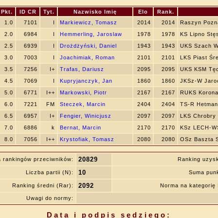
Pkt.
ID CR
Tyt.
Nazwisko Imię
Elo
Rank.
1.0
7101
I
Markiewicz, Tomasz
2014
2014
Raszyn Pozn
2.0
6984
I
Hemmerling, Jaroslaw
1978
1978
KS Lipno Stę
2.5
6939
I
Drożdżyński, Daniel
1943
1943
UKS Szach W
3.0
7003
I
Joachimiak, Roman
2101
2101
LKS Piast Śr
3.5
7256
I+
Trafas, Dariusz
2095
2095
UKS KSM Tęc
4.5
7069
I
Kupryjanczyk, Jan
1860
1860
JKSz-W Jaro
5.0
6771
I++
Markowski, Piotr
2167
2167
RUKS Korona
6.0
7221
FM
Steczek, Marcin
2404
2404
TS-R Hetman
6.5
6957
I+
Fengier, Winicjusz
2097
2097
LKS Chrobry
7.0
6886
k
Bernat, Marcin
2170
2170
KSz LECH-W
8.0
7056
I++
Krystofiak, Tomasz
2080
2080
OSz Baszta 
20829
 rankingów przeciwników:
Ranking uzys
10
Liczba partii (N):
Suma punk
2092
Ranking średni (Rar):
Norma na kategori
Uwagi do normy:
Data i podpis sędziego: