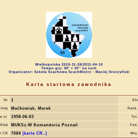
Wielkopolska 2010-11-28/2011-04-10
Tempo gry: 90' + 30'' na ruch
Organizator: Szkoła Szachowa SzachMistrz - Maciej Sroczyński
Karta startowa zawodnika
1
Nr
Elo
Maćkowiak, Marek
 Imię
Rank.
1958-06-03
a ur.
Tyt.
MUKSz-W Komandoria Poznań
Klub
Fed.
7084
(karta CR..)
D CR
Woj.