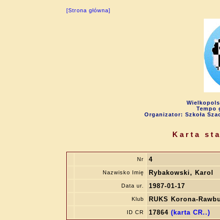
[Strona główna]
Wielkopols
Tempo g
Organizator: Szkoła Sza
Karta st
4
Nr
Rybakowski, Karol
Nazwisko Imię
1987-01-17
Data ur.
RUKS Korona-Rawbu
Klub
17864
(karta CR..)
ID CR