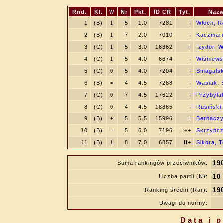
Rnd.
Kl.
W
Nr
Pkt.
ID CR
Tyt.
Nazw
1
(B)
1
5
1.0
7281
I
Włoch, 
2
(B)
1
7
2.0
7010
I
Kaczmare
3
(C)
1
5
3.0
16362
II
Izydor, W
4
(C)
1
5
4.0
6674
I
Wiśniewsk
5
(C)
0
5
4.0
7204
I
Smagalsk
6
(B)
=
4
4.5
7268
I
Wasiak, 
7
(C)
0
7
4.5
17622
I
Przybyla
8
(C)
0
4
4.5
18865
I
Rusiński
9
(B)
+
5
5.5
15996
II
Bernaczy
10
(B)
=
5
6.0
7196
I++
Skrzypcz
11
(B)
1
8
7.0
6857
II+
Sikora, 
19
Suma rankingów przeciwników:
10
Liczba partii (N):
19
Ranking średni (Rar):
Uwagi do normy:
Data i 