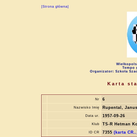
[Strona główna]
Wielkopols
Tempo g
Organizator: Szkoła Sza
Karta st
6
Nr
Rupental, Janu
Nazwisko Imię
1957-09-26
Data ur.
TS-R Hetman K
Klub
7355
(karta CR..
ID CR