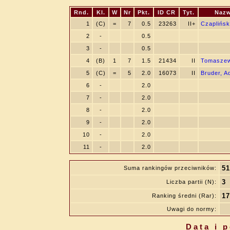
Rnd.
Kl.
W
Nr
Pkt.
ID CR
Tyt.
Nazw
1
(C)
=
7
0.5
23263
II+
Czapliński
2
-
0.5
3
-
0.5
4
(B)
1
7
1.5
21434
II
Tomaszew
5
(C)
=
5
2.0
16073
II
Bruder, 
6
-
2.0
7
-
2.0
8
-
2.0
9
-
2.0
10
-
2.0
11
-
2.0
51
Suma rankingów przeciwników:
3
Liczba partii (N):
17
Ranking średni (Rar):
Uwagi do normy:
Data i 