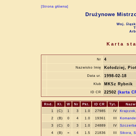
[Strona główna]
Drużynowe Mistrzo
Woj. śląsk
T
Arb
Karta st
4
Nr
Kołodziej, Pio
Nazwisko Imię
1998-02-18
Data ur.
MKSz Rybnik
Klub
22502
(karta CR
ID CR
Rnd.
Kl.
W
Nr
Pkt.
ID CR
Tyt.
Nazw
1
(C)
1
3
1.0
27985
IV
Krajczok
2
(B)
0
4
1.0
19361
III
Komande
3
(C)
0
3
1.0
24889
IV
Szczerba
4
(B)
=
4
1.5
21836
III
Sikora, 