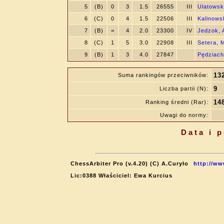
5
(B)
0
3
1.5
26555
III
Ulatowsk
6
(C)
0
4
1.5
22506
III
Kalinowsk
7
(B)
=
4
2.0
23300
IV
Jedzok,
8
(C)
1
5
3.0
22908
III
Setera, 
9
(B)
1
3
4.0
27847
Pędziach
13
Suma rankingów przeciwników:
9
Liczba partii (N):
14
Ranking średni (Rar):
Uwagi do normy:
Data i 
ChessArbiter Pro (v.4.20) (C) A.Curyło
http://ww
Lic:0388 Właściciel: Ewa Kurcius