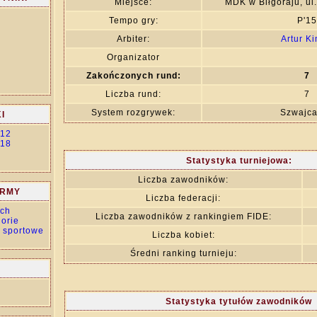
Miejsce:
MDK w Biłgoraju, ul
Tempo gry:
P'15
Arbiter:
Artur K
Organizator
Zakończonych rund:
7
Liczba rund:
7
System rozgrywek:
Szwajca
I
 12
 18
Statystyka turniejowa:
Liczba zawodników:
ORMY
Liczba federacji:
ch
Liczba zawodników z rankingiem FIDE:
orie
 sportowe
Liczba kobiet:
Średni ranking turnieju:
Statystyka tytułów zawodników