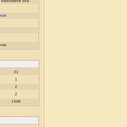
. Nadstawna 56a
imak
rski
31
1
2
2
1488