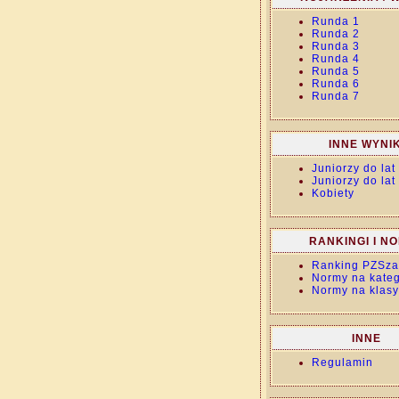
Runda 1
Runda 2
Runda 3
Runda 4
Runda 5
Runda 6
Runda 7
INNE WYNIK
Juniorzy do lat
Juniorzy do lat
Kobiety
RANKINGI I N
Ranking PZSza
Normy na kateg
Normy na klasy
INNE
Regulamin