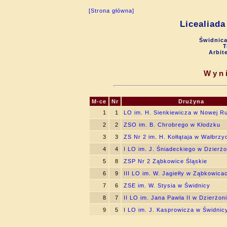
[Strona główna]
Licealiada
Świdnica
T
Arbit
Wyni
M-ce
Nr
Drużyna
1
1
LO im. H. Sienkiewicza w Nowej R
2
2
ZSO im. B. Chrobrego w Kłodzku
3
3
ZS Nr 2 im. H. Kołłątaja w Wałbrzy
4
4
I LO im. J. Śniadeckiego w Dzierżo
5
8
ZSP Nr 2 Ząbkowice Śląskie
6
9
III LO im. W. Jagiełły w Ząbkowica
7
6
ZSE im. W. Stysia w Świdnicy
8
7
II LO im. Jana Pawła II w Dzierżon
9
5
I LO im. J. Kasprowicza w Świdnic