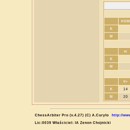
HGM
K
M
m
K
M
II+
K
14
M
20
ChessArbiter Pro (v.4.27) (C) A.Curyło
http://ww
Lic:0039 Właściciel: IA Zenon Chojnicki