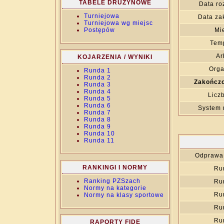
TABELE DRUŻYNOWE
Data ro
Turniejowa
Data za
Turniejowa wg miejsc
Postępów
Mi
Temp
Ar
KOJARZENIA / WYNIKI
Orga
Runda 1
Runda 2
Zakończo
Runda 3
Runda 4
Licz
Runda 5
Runda 6
System 
Runda 7
Runda 8
Runda 9
Runda 10
Runda 11
Odprawa 
RANKINGI I NORMY
Ru
Ranking PZSzach
Ru
Normy na kategorie
Ru
Normy na klasy sportowe
Ru
Ru
RAPORTY FIDE