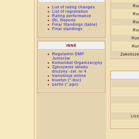
Ru
List of rating changes
List of registration
Ru
Rating performance
IRL Reports
Ru
Final Standings (table)
Final standings
Ru
Run
INNE
Run
Regulamin DMP
Zakończe
Juniorów
Komunikat Organizacyjny
Zgłoszenie składu
drużyny -zał. nr 4
transmisja online
biuetyn (*.doc)
partie (*.pgn)
Lic