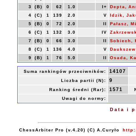
3
(B)
0
62
1.0
I+
Depta, An
4
(C)
1
139
2.0
V
Idzik, Ja
5
(B)
0
72
2.0
II
Pałasz, M
6
(C)
1
132
3.0
IV
Zakrzewsk
7
(B)
0
66
3.0
II
Sobiech, 
8
(C)
1
136
4.0
V
Daukszew
9
(B)
1
76
5.0
II
Osada, K
14107
Suma rankingów przeciwników:
9
Liczba partii (N):
1571
Ranking średni (Rar):
Uwagi do normy:
Data i 
ChessArbiter Pro (v.4.20) (C) A.Curyło
http