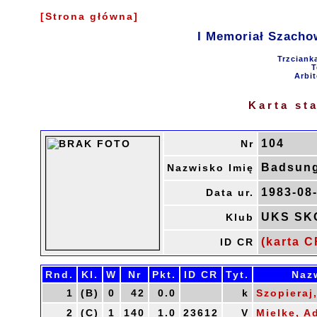
[Strona główna]
I Memoriał Szacho
Trzciank
T
Arbit
Karta st
104
Nr
Badsung
Nazwisko Imię
1983-08
Data ur.
UKS SK
Klub
(karta C
ID CR
Rnd.
Kl.
W
Nr
Pkt.
ID CR
Tyt.
Naz
1
(B)
0
42
0.0
k
Szopieraj
2
(C)
1
140
1.0
23612
V
Mielke, A