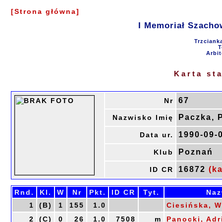
[Strona główna]
I Memoriał Szacho
Trzciank
T
Arbit
Karta st
67
Nr
Paczka, 
Nazwisko Imię
1990-09-
Data ur.
Poznań
Klub
16872
(ka
ID CR
Rnd.
Kl.
W
Nr
Pkt.
ID CR
Tyt.
Naz
1
(B)
1
155
1.0
Ciesińska, W
2
(C)
0
26
1.0
7508
m
Panocki, Adr