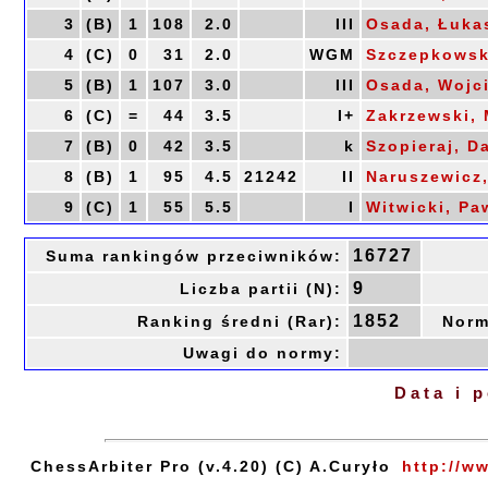
3
(B)
1
108
2.0
III
Osada, Łuka
4
(C)
0
31
2.0
WGM
Szczepkowsk
5
(B)
1
107
3.0
III
Osada, Wojc
6
(C)
=
44
3.5
I+
Zakrzewski,
7
(B)
0
42
3.5
k
Szopieraj, D
8
(B)
1
95
4.5
21242
II
Naruszewicz
9
(C)
1
55
5.5
I
Witwicki, Pa
16727
Suma rankingów przeciwników:
9
Liczba partii (N):
1852
Ranking średni (Rar):
Norm
Uwagi do normy:
Data i 
ChessArbiter Pro (v.4.20) (C) A.Curyło
http://w