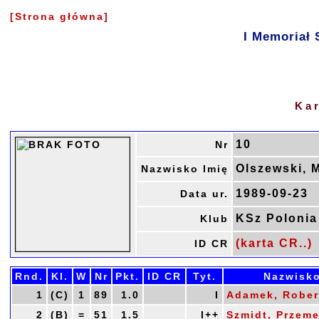
[Strona główna]
I Memoriał 
Ka
10
Nr
Olszewski, 
Nazwisko Imię
1989-09-23
Data ur.
KSz Poloni
Klub
(karta CR..)
ID CR
Rnd.
Kl.
W
Nr
Pkt.
ID CR
Tyt.
Nazwisko
1
(C)
1
89
1.0
I
Adamek, Rober
2
(B)
=
51
1.5
I++
Szmidt, Przem