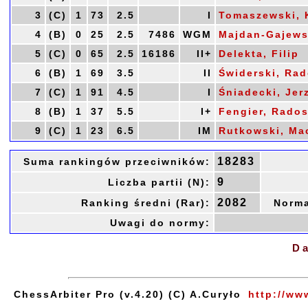
3
(C)
1
73
2.5
I
Tomaszewski, 
4
(B)
0
25
2.5
7486
WGM
Majdan-Gajews
5
(C)
0
65
2.5
16186
II+
Delekta, Filip
6
(B)
1
69
3.5
II
Świderski, Ra
7
(C)
1
91
4.5
I
Śniadecki, Jer
8
(B)
1
37
5.5
I+
Fengier, Rado
9
(C)
1
23
6.5
IM
Rutkowski, Ma
18283
Suma rankingów przeciwników:
9
Liczba partii (N):
2082
Ranking średni (Rar):
Norma
Uwagi do normy:
Da
ChessArbiter Pro (v.4.20) (C) A.Curyło
http://ww