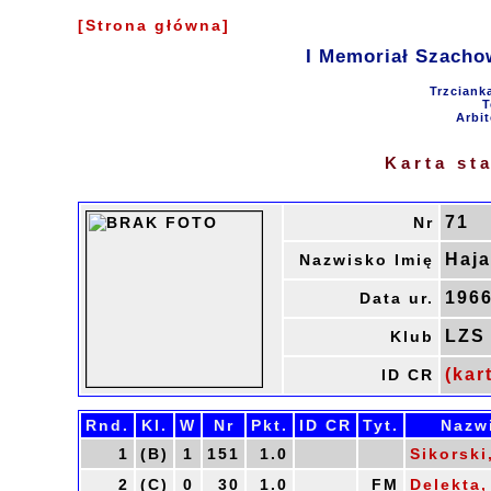
[Strona główna]
I Memoriał Szacho
Trzciank
T
Arbit
Karta st
71
Nr
Haja
Nazwisko Imię
1966
Data ur.
LZS 
Klub
(kar
ID CR
Rnd.
Kl.
W
Nr
Pkt.
ID CR
Tyt.
Nazw
1
(B)
1
151
1.0
Sikorski
2
(C)
0
30
1.0
FM
Delekta,