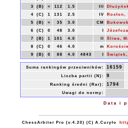
3
(B)
=
112
1.5
III
Dłużyńsk
4
(C)
1
131
2.5
IV
Rosłon,
5
(B)
=
35
3.0
CM
Bukowsk
6
(C)
0
48
3.0
I
Józefcza
7
(B)
1
101
4.0
II
Śliwa, M
8
(C)
0
46
4.0
m
Koroście
9
(B)
0
88
4.0
4843
I
Świątek,
16159
Suma rankingów przeciwników:
9
Liczba partii (N):
1794
Ranking średni (Rar):
Uwagi do normy:
Data i 
ChessArbiter Pro (v.4.20) (C) A.Curyło
htt