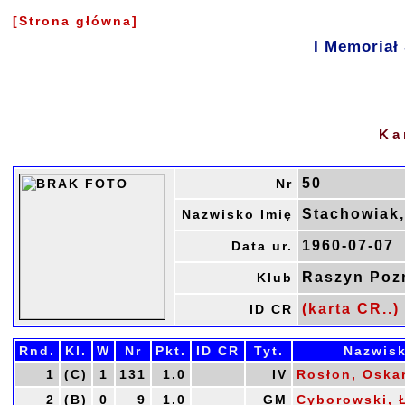
[Strona główna]
I Memoriał
Ka
50
Nr
Stachowiak,
Nazwisko Imię
1960-07-07
Data ur.
Raszyn Poz
Klub
(karta CR..)
ID CR
Rnd.
Kl.
W
Nr
Pkt.
ID CR
Tyt.
Nazwisk
1
(C)
1
131
1.0
IV
Rosłon, Oska
2
(B)
0
9
1.0
GM
Cyborowski, 