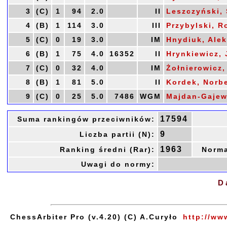
3
(C)
1
94
2.0
II
Leszczyński, 
4
(B)
1
114
3.0
III
Przybylski, R
5
(C)
0
19
3.0
IM
Hnydiuk, Ale
6
(B)
1
75
4.0
16352
II
Hrynkiewicz,
7
(C)
0
32
4.0
IM
Żołnierowicz,
8
(B)
1
81
5.0
II
Kordek, Norbe
9
(C)
0
25
5.0
7486
WGM
Majdan-Gajew
17594
Suma rankingów przeciwników:
9
Liczba partii (N):
1963
Ranking średni (Rar):
Norma
Uwagi do normy:
D
ChessArbiter Pro (v.4.20) (C) A.Curyło
http://ww