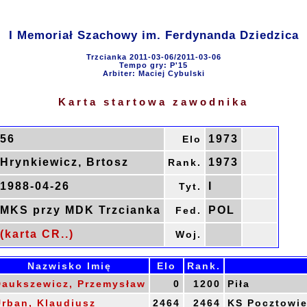
I Memoriał Szachowy im. Ferdynanda Dziedzica
Trzcianka 2011-03-06/2011-03-06
Tempo gry: P'15
Arbiter: Maciej Cybulski
Karta startowa zawodnika
56
1973
Elo
Hrynkiewicz, Brtosz
1973
Rank.
1988-04-26
I
Tyt.
MKS przy MDK Trzcianka
POL
Fed.
(karta CR..)
Woj.
Nazwisko Imię
Elo
Rank.
Daukszewicz, Przemysław
0
1200
Piła
rban, Klaudiusz
2464
2464
KS Pocztowi