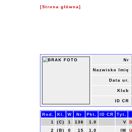
[Strona główna]
Nr
Nazwisko Imię
Data ur.
Klub
ID CR
Rnd.
Kl.
W
Nr
Pkt.
ID CR
Tyt.
1
(C)
1
136
1.0
V
2
(B)
0
15
1.0
IM
U