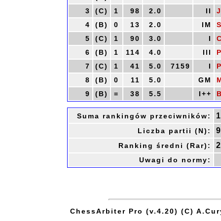
3
(C)
1
98
2.0
II
J
4
(B)
0
13
2.0
IM
S
5
(C)
1
90
3.0
I
C
6
(B)
1
114
4.0
III
P
7
(C)
1
41
5.0
7159
I
P
8
(B)
0
11
5.0
GM
M
9
(B)
=
38
5.5
I++
Suma rankingów przeciwników:
Liczba partii (N):
Ranking średni (Rar):
Uwagi do normy:
ChessArbiter Pro (v.4.20) (C) A.Cur