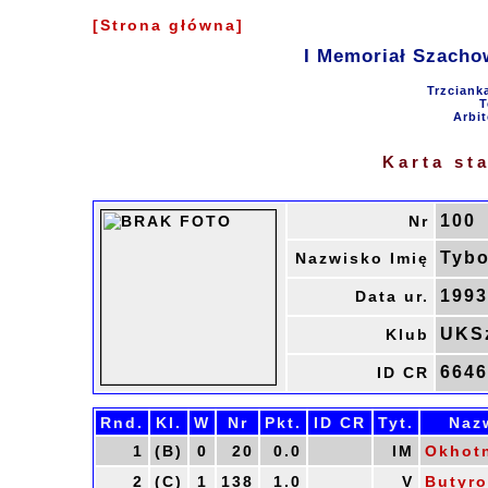
[Strona główna]
I Memoriał Szacho
Trzciank
T
Arbit
Karta st
100
Nr
Tybo
Nazwisko Imię
1993
Data ur.
UKSz
Klub
664
ID CR
Rnd.
Kl.
W
Nr
Pkt.
ID CR
Tyt.
Naz
1
(B)
0
20
0.0
IM
Okhotn
2
(C)
1
138
1.0
V
Butyro