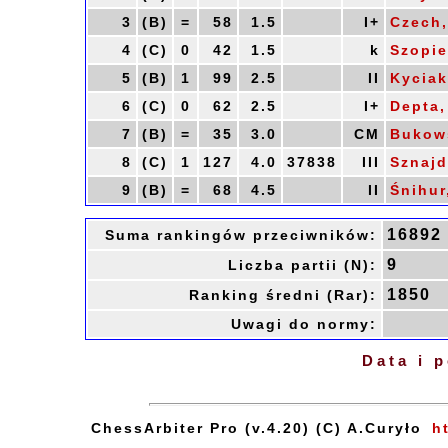
3
(B)
=
58
1.5
I+
Czech,
4
(C)
0
42
1.5
k
Szopie
5
(B)
1
99
2.5
II
Kyciak
6
(C)
0
62
2.5
I+
Depta,
7
(B)
=
35
3.0
CM
Bukows
8
(C)
1
127
4.0
37838
III
Sznajd
9
(B)
=
68
4.5
II
Śnihur
16892
Suma rankingów przeciwników:
9
Liczba partii (N):
1850
Ranking średni (Rar):
Uwagi do normy:
Data i 
ChessArbiter Pro (v.4.20) (C) A.Curyło
h