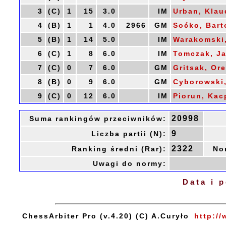
3
(C)
1
15
3.0
IM
Urban, Klau
4
(B)
1
1
4.0
2966
GM
Soćko, Bart
5
(B)
1
14
5.0
IM
Warakomski
6
(C)
1
8
6.0
IM
Tomczak, J
7
(C)
0
7
6.0
GM
Gritsak, Ore
8
(B)
0
9
6.0
GM
Cyborowski
9
(C)
0
12
6.0
IM
Piorun, Kac
20998
Suma rankingów przeciwników:
9
Liczba partii (N):
2322
Ranking średni (Rar):
No
Uwagi do normy:
Data i 
ChessArbiter Pro (v.4.20) (C) A.Curyło
http://