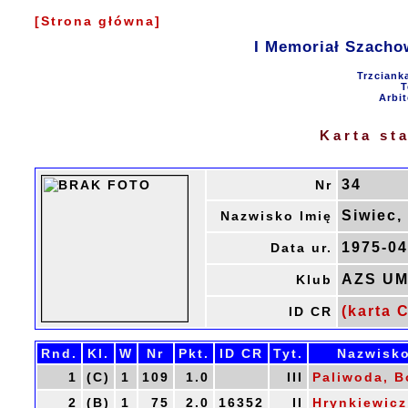
[Strona główna]
I Memoriał Szacho
Trzciank
T
Arbit
Karta st
34
Nr
Siwiec,
Nazwisko Imię
1975-04
Data ur.
AZS UM
Klub
(karta C
ID CR
Rnd.
Kl.
W
Nr
Pkt.
ID CR
Tyt.
Nazwisko
1
(C)
1
109
1.0
III
Paliwoda, B
2
(B)
1
75
2.0
16352
II
Hrynkiewicz