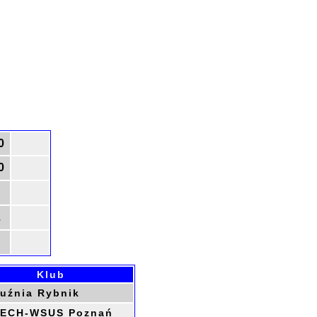
0
0
L
Klub
uźnia Rybnik
LECH-WSUS Poznań