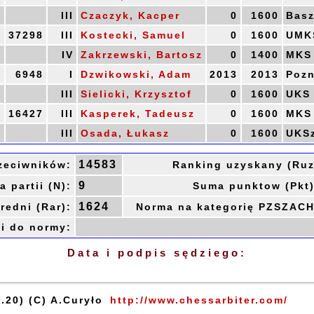
0
III
Czaczyk, Kacper
0
1600
Basz
0
37298
III
Kostecki, Samuel
0
1600
UMKS
0
IV
Zakrzewski, Bartosz
0
1400
MKS 
0
6948
I
Dzwikowski, Adam
2013
2013
Poz
0
III
Sielicki, Krzysztof
0
1600
UKS
0
16427
III
Kasperek, Tadeusz
0
1600
MKS 
0
III
Osada, Łukasz
0
1600
UKSz
14583
zeciwników:
Ranking uzyskany (Ruz
9
a partii (N):
Suma punktow (Pkt)
1624
redni (Rar):
Norma na kategorię PZSZACH
i do normy:
Data i podpis sędziego:
.20) (C) A.Curyło
http://www.chessarbiter.com/