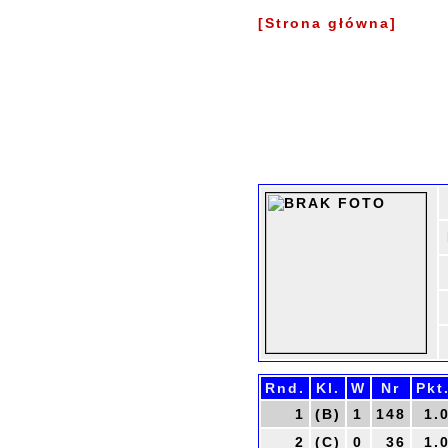
[Strona główna]
Rnd.
Kl.
W
Nr
Pkt
1
(B)
1
148
1.
2
(C)
0
36
1.