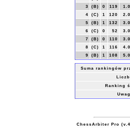
3
(B)
0
119
1.
4
(C)
1
120
2.
5
(B)
1
132
3.
6
(C)
0
52
3.
7
(B)
0
110
3.
8
(C)
1
116
4.
9
(B)
1
108
5.
Suma rankingów pr
Liczb
Ranking ś
Uwag
ChessArbiter Pro (v.4