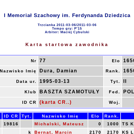
I Memoriał Szachowy im. Ferdynanda Dziedzica
Trzcianka 2011-03-06/2011-03-06
Tempo gry: P'15
Arbiter: Maciej Cybulski
Karta startowa zawodnika
77
165
Nr
Elo
Dura, Damian
165
Nazwisko Imię
Rank.
1995-03-13
II
Data ur.
Tyt.
BASZTA SZAMOTUŁY
PO
Klub
Fed.
(karta CR..)
ID CR
Woj.
.
ID CR
Tyt.
Nazwisko Imię
Elo
Rank.
0
19816
Michalski, Mateusz
0
1000
TS K
0
k
Bernat, Marcin
2170
2170
KS 