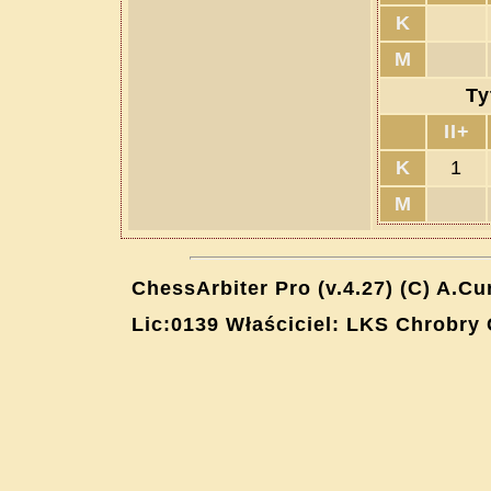
K
M
Ty
II+
K
1
M
ChessArbiter Pro (v.4.27) (C) A.Cu
Lic:0139 Właściciel: LKS Chrobry