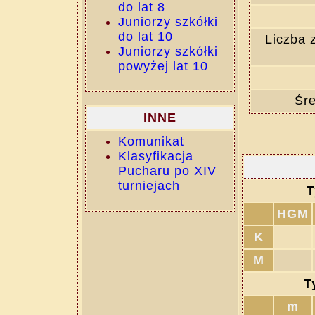
do lat 8
Juniorzy szkółki
do lat 10
Liczba 
Juniorzy szkółki
powyżej lat 10
Śre
INNE
Komunikat
Klasyfikacja
Pucharu po XIV
turniejach
T
HGM
K
M
T
m