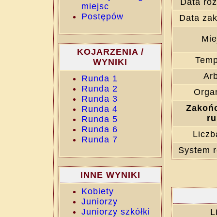
Data roz
miejsc
Postępów
Data zak
Mie
KOJARZENIA /
Temp
WYNIKI
Arb
Runda 1
Runda 2
Organ
Runda 3
Zakoń
Runda 4
ru
Runda 5
Runda 6
Liczb
Runda 7
System r
INNE WYNIKI
Kobiety
Juniorzy
Juniorzy szkółki
L