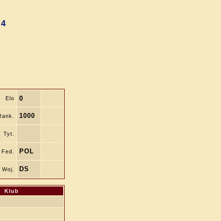
 4
0
Elo
1000
Rank.
Tyt.
POL
Fed.
DS
Woj.
Klub