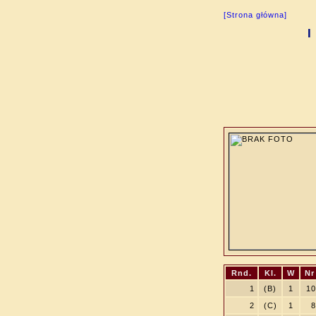
[Strona główna]
I
Rnd.
Kl.
W
Nr
1
(B)
1
10
2
(C)
1
8