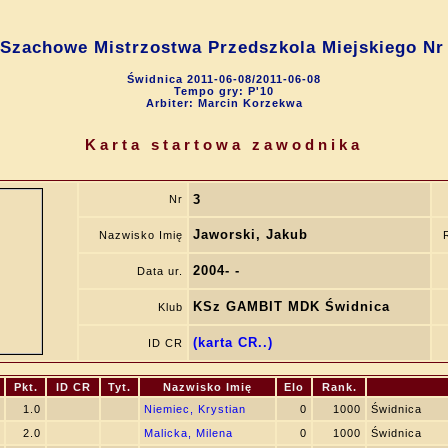
 Szachowe Mistrzostwa Przedszkola Miejskiego Nr
Świdnica 2011-06-08/2011-06-08
Tempo gry: P'10
Arbiter: Marcin Korzekwa
Karta startowa zawodnika
3
Nr
Jaworski, Jakub
Nazwisko Imię
2004- -
Data ur.
KSz GAMBIT MDK Świdnica
Klub
(karta CR..)
ID CR
Pkt.
ID CR
Tyt.
Nazwisko Imię
Elo
Rank.
1.0
Niemiec, Krystian
0
1000
Świdnica
2.0
Malicka, Milena
0
1000
Świdnica