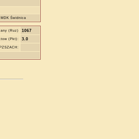
MDK Świdnica
1067
kany (Ruz)
3.0
tow (Pkt):
 PZSZACH: