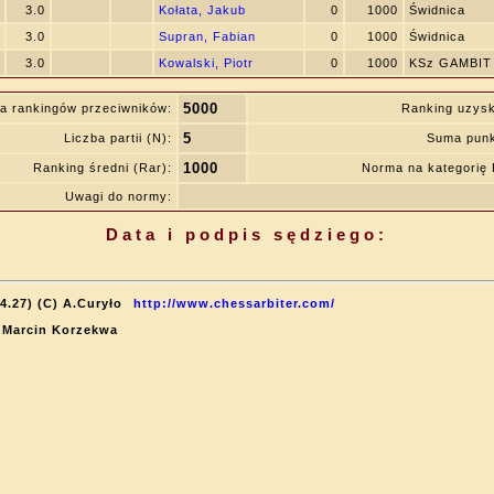
3.0
Kołata, Jakub
0
1000
Świdnica
3.0
Supran, Fabian
0
1000
Świdnica
3.0
Kowalski, Piotr
0
1000
KSz GAMBIT 
5000
a rankingów przeciwników:
Ranking uzys
5
Liczba partii (N):
Suma punk
1000
Ranking średni (Rar):
Norma na kategorię
Uwagi do normy:
Data i podpis sędziego:
4.27) (C) A.Curyło
http://www.chessarbiter.com/
: Marcin Korzekwa