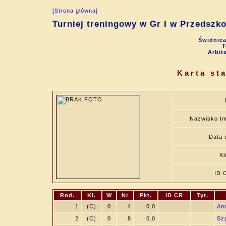
[Strona główna]
Turniej treningowy w Gr I w Przedsz
Świdnica
T
Arbit
Karta st
Nazwisko Im
Data 
Kl
ID 
Rnd.
Kl.
W
Nr
Pkt.
ID CR
Tyt.
1
(C)
0
4
0.0
An
2
(C)
0
8
0.0
Sz