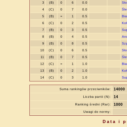
3
(B)
0
6
0.0
Sło
4
(C)
0
7
0.0
Śl
5
(B)
=
1
0.5
Bia
6
(C)
0
2
0.5
Ko
7
(B)
0
3
0.5
Su
8
(B)
0
4
0.5
An
9
(B)
0
8
0.5
Sz
10
(C)
0
6
0.5
Sło
11
(B)
0
7
0.5
Śl
12
(C)
=
1
1.0
Bia
13
(B)
0
2
1.0
Ko
14
(C)
0
3
1.0
Su
14000
Suma rankingów przeciwników:
14
Liczba partii (N):
1000
Ranking średni (Rar):
Uwagi do normy:
Data i 