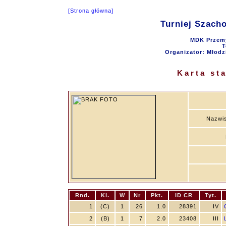
[Strona główna]
Turniej Szac
MDK Przemy
T
Organizator: Młod
Karta st
Nazwis
Rnd.
Kl.
W
Nr
Pkt.
ID CR
Tyt.
1
(C)
1
26
1.0
28391
IV
2
(B)
1
7
2.0
23408
III