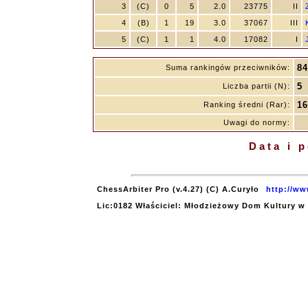
3
(C)
0
5
2.0
23775
II
4
(B)
1
19
3.0
37067
III
5
(C)
1
1
4.0
17082
I
84
Suma rankingów przeciwników:
5
Liczba partii (N):
16
Ranking średni (Rar):
Uwagi do normy:
Data i 
ChessArbiter Pro (v.4.27) (C) A.Curyło
http://ww
Lic:0182 Właściciel: Młodzieżowy Dom Kultury w