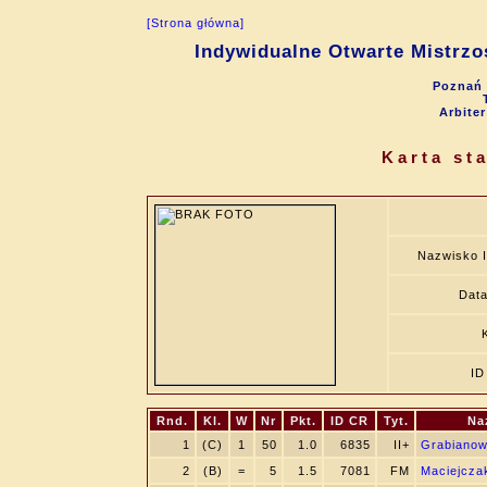
[Strona główna]
Indywidualne Otwarte Mistrzo
Poznań 
Arbite
Karta st
Nazwisko 
Data
ID
Rnd.
Kl.
W
Nr
Pkt.
ID CR
Tyt.
Na
1
(C)
1
50
1.0
6835
II+
Grabianow
2
(B)
=
5
1.5
7081
FM
Maciejcza