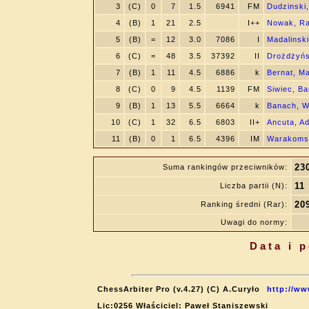
3
(C)
0
7
1.5
6941
FM
Dudzinski
4
(B)
1
21
2.5
I++
Nowak, Ra
5
(B)
=
12
3.0
7086
I
Madalinski
6
(C)
=
48
3.5
37392
II
Drożdżyńs
7
(B)
1
11
4.5
6886
k
Bernat, Ma
8
(C)
0
9
4.5
1139
FM
Siwiec, Ba
9
(B)
1
13
5.5
6664
k
Banach, W
10
(C)
1
32
6.5
6803
II+
Ancuta, A
11
(B)
0
1
6.5
4396
IM
Warakoms
23
Suma rankingów przeciwników:
11
Liczba partii (N):
20
Ranking średni (Rar):
Uwagi do normy:
Data i 
ChessArbiter Pro (v.4.27) (C) A.Curyło
http://ww
Lic:0256 Właściciel: Paweł Staniszewski