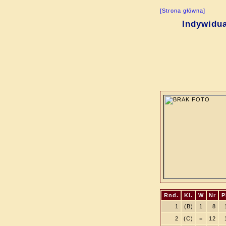
[Strona główna]
Indywidua
Rnd.
Kl.
W
Nr
P
1
(B)
1
8
2
(C)
=
12