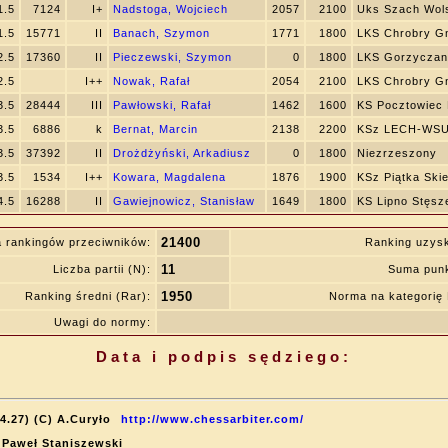
1.5
7124
I+
Nadstoga, Wojciech
2057
2100
Uks Szach Wol
1.5
15771
II
Banach, Szymon
1771
1800
LKS Chrobry G
2.5
17360
II
Pieczewski, Szymon
0
1800
LKS Gorzyczan
2.5
I++
Nowak, Rafał
2054
2100
LKS Chrobry G
3.5
28444
III
Pawłowski, Rafał
1462
1600
KS Pocztowiec
3.5
6886
k
Bernat, Marcin
2138
2200
KSz LECH-WSU
3.5
37392
II
Drożdżyński, Arkadiusz
0
1800
Niezrzeszony
3.5
1534
I++
Kowara, Magdalena
1876
1900
KSz Piątka Ski
4.5
16288
II
Gawiejnowicz, Stanisław
1649
1800
KS Lipno Stęsz
21400
 rankingów przeciwników:
Ranking uzys
11
Liczba partii (N):
Suma punk
1950
Ranking średni (Rar):
Norma na kategori
Uwagi do normy:
Data i podpis sędziego:
4.27) (C) A.Curyło
http://www.chessarbiter.com/
: Paweł Staniszewski