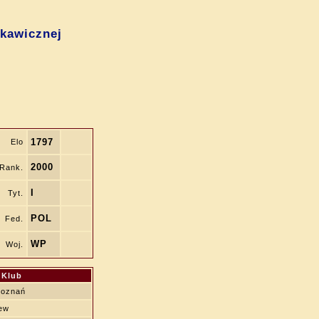
skawicznej
1797
Elo
2000
Rank.
I
Tyt.
POL
Fed.
WP
Woj.
Klub
Poznań
ew