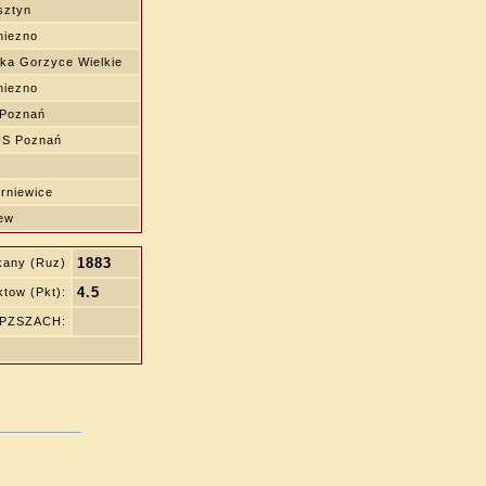
sztyn
niezno
ka Gorzyce Wielkie
niezno
 Poznań
S Poznań
erniewice
ew
1883
kany (Ruz)
4.5
tow (Pkt):
ę PZSZACH: