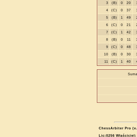
3
(B)
0
20
4
(C)
0
37
5
(B)
1
49
6
(C)
0
21
7
(C)
1
42
8
(B)
0
11
9
(C)
0
48
10
(B)
0
30
11
(C)
1
40
Suma
ChessArbiter Pro (v.
Lic:0256 Właściciel