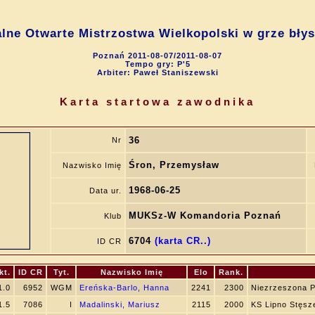
lne Otwarte Mistrzostwa Wielkopolski w grze bły
Poznań 2011-08-07/2011-08-07
Tempo gry: P'5
Arbiter: Paweł Staniszewski
Karta startowa zawodnika
36
Nr
Śron, Przemysław
Nazwisko Imię
1968-06-25
Data ur.
MUKSz-W Komandoria Poznań
Klub
6704
(karta CR..)
ID CR
kt.
ID CR
Tyt.
Nazwisko Imię
Elo
Rank.
1.0
6952
WGM
Ereńska-Barlo, Hanna
2241
2300
Niezrzeszona 
1.5
7086
I
Madalinski, Mariusz
2115
2000
KS Lipno Stęsz