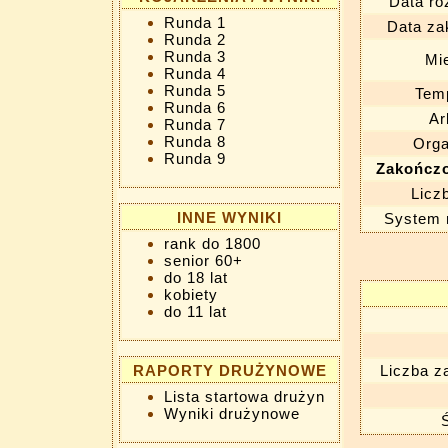
Data ro
Runda 1
Data za
Runda 2
Runda 3
Mi
Runda 4
Runda 5
Tem
Runda 6
Ar
Runda 7
Runda 8
Orga
Runda 9
Zakończo
Licz
INNE WYNIKI
System 
rank do 1800
senior 60+
do 18 lat
kobiety
do 11 lat
RAPORTY DRUŻYNOWE
Liczba z
Lista startowa drużyn
Wyniki drużynowe
Ś