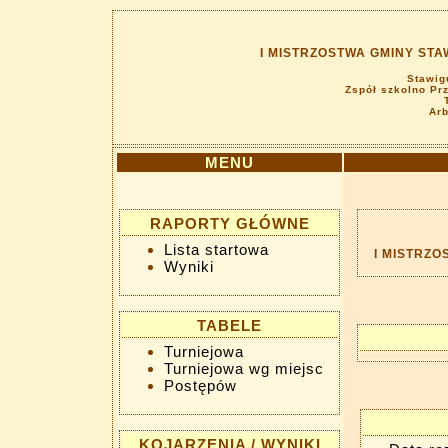
I MISTRZOSTWA GMINY ST
Stawig
Zspół szkolno Pr
Arb
MENU
RAPORTY GŁÓWNE
Lista startowa
I MISTRZ
Wyniki
TABELE
Turniejowa
Turniejowa wg miejsc
Postępów
KOJARZENIA / WYNIKI