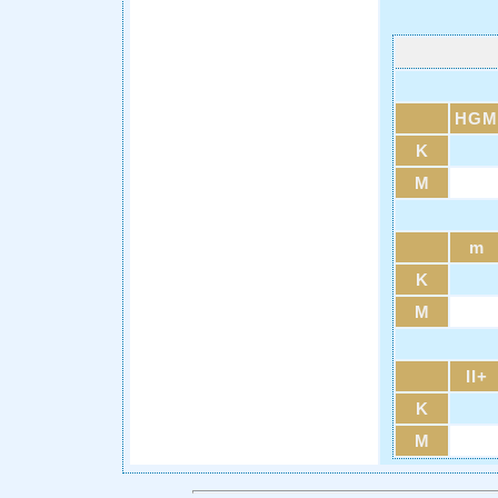
HGM
K
M
m
K
M
II+
K
M