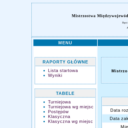
Mistrzostwa Międzywojewó
Bęsi
MENU
RAPORTY GŁÓWNE
Lista startowa
Mistrz
Wyniki
TABELE
Turniejowa
Turniejowa wg miejsc
Data ro
Postępów
Klasyczna
Data za
Klasyczna wg miejsc
Mie