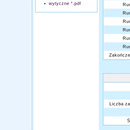
wytyczne *.pdf
Ru
Ru
Ru
Ru
Ru
Ru
Zakończen
Liczba z
Ś